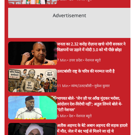
अगली खबर लोड हो रही है...
ताजा खबरें
'E20- दाल में काला नहीं, पूरी दाल ही काली; वाहनों
को बरबाद कर रहा है इथेनॉल': राहुल
5 Min
•
देश
UPI पर प्रस्तावित शुल्क के पीछे ट्रंप का दबाव?
वीजा-मास्टरकार्ड को फायदा पहुँचाने की चर्चा
6 Min
•
विश्लेषण
मार्क ज़करबर्ग का माफीनामाः ये बहुत अंदर की बात
है
9 Min
•
विश्लेषण