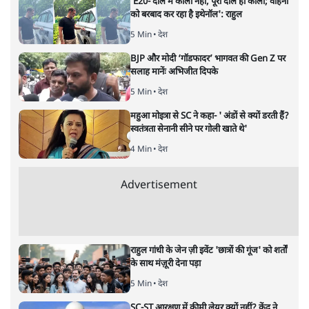
जनता का 2.32 करोड़ रोज़ाना खर्चः योगी सरकार ने
विज्ञापनों पर उड़ाने में मोदी 3.0 को भी पीछे छोड़ा
7 Min
•
उत्तर प्रदेश
•
नेशनल ब्यूरो
उलटबांसीः राष्ट्र के चरित्र की मरम्मत जारी है
11 Min
•
व्यंग्य/उलटबाँसी
•
मुकेश कुमार
भागवत बोले- 'जेन ज़ी पर आँख मूंदकर भरोसा,
आंदोलन देश-विरोधी नहीं'; अतुल लिमये बोले थे-
'एंटी नेशनल'
6 Min
•
देश
•
नेशनल ब्यूरो
अतीक अहमद के बेटे अबान अहमद की सड़क हादसे
में मौत, जेल में बंद भाई से मिलने जा रहे थे
5 Min
•
उत्तर प्रदेश
•
लखनऊ ब्यूरो
शेख हसीना की प्रेस कॉन्फ्रेंस में शामिल हुए क्रिकेटर