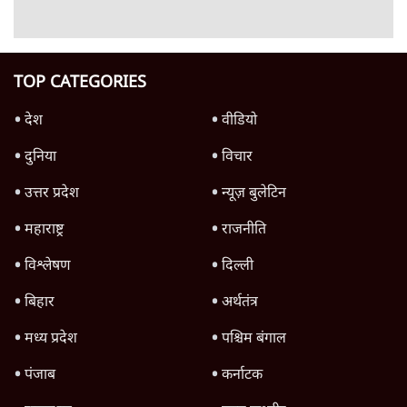
क्या 95 साल पुराने भारतीय सांख्यिकी संस्थान की
स्वायत्तता पर भी अब मंडरा रहा ख़तरा?
8 Min
•
विश्लेषण
Advertisement
उलटबांसीः राष्ट्र के चरित्र की मरम्मत जारी है
11 Min
•
व्यंग्य/उलटबाँसी
जंतर-मंतर पर युवा आक्रोश के बाद संघ की बेचैनी
क्यों बढ़ी? प्रो. अपूर्वानंद ने बताईं 5 बड़ी वजहें
7 Min
•
विश्लेषण
मैं अपने सारे सर्टिफिकेट दिखाने को तैयार, मोदी जी
भी अपनी डिग्री दिखाएंः दिपके
4 Min
•
देश
Advertisement