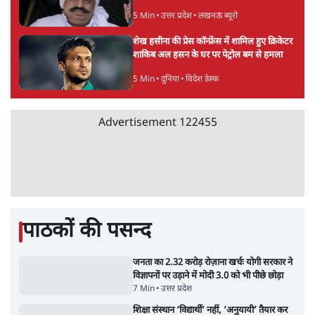
Advertisement
BJP और मोदी ‘गॉडफादर’ भागवत की Gen Z पर
सलाह मानेंः अभिजीत दिपके
5 Min
•
देश
महुआ मोइत्रा से SC ने कहा- ' अंडों से क्यों डरती हैं?
स्वतंत्रता सेनानी सीने पर गोली खाते थे'
4 Min
•
देश
राहुल गांधी के जेन ज़ी इवेंट 'छात्रों की गूंज' को शर्तों
के साथ मंज़ूरी देना पड़ा
5 Min
•
देश
Advertisement