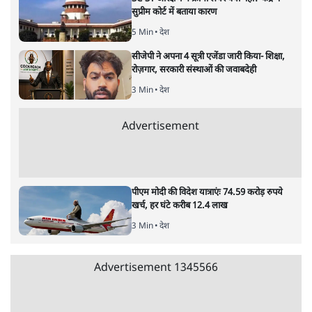
शाकिब अल हसन के घर पर पेट्रोल बम से हमला
5 Min
•
दुनिया
•
विदेश डेस्क
Advertisement
122455
पाठकों की पसन्द
जनता का 2.32 करोड़ रोज़ाना खर्चः योगी सरकार ने
विज्ञापनों पर उड़ाने में मोदी 3.0 को भी पीछे छोड़ा
7 Min
•
उत्तर प्रदेश
शिक्षा संस्थान ‘विद्यार्थी’ नहीं, ‘अनुयायी’ तैयार कर
रहे, राहुल गांधी के बयान से छिड़ी नई बहस
6 Min
•
वक़्त-बेवक़्त