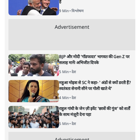
बजट!
अर्थतंत्र
|
अनन्त मित्तल
|
1 FEB, 2026
अनन्त मित्तल
यह बजट नीतिगत नतीजों से ज़्यादा घोषणाओं पर टिका क्यों दिखता
है? आंकड़ों, ज़मीनी हकीकत और वादों के बीच घोषणा-प्रधान बजट
की आलोचनात्मक पड़ताल।
केंद्रीय वित्तमंत्री निर्मला सीतारमण द्वारा
संसद में प्रस्तुत साल
2026—27 का केंद्रीय बजट बीजेपी और प्रधानमंत्री नरेंद्र मोदी
द्वारा साल 2014 में जारी घोषणा पत्र की तरह वायदों का पुलिंदा
है। बजट में अधिकांश योजनाओं का साल—दो साल में तो