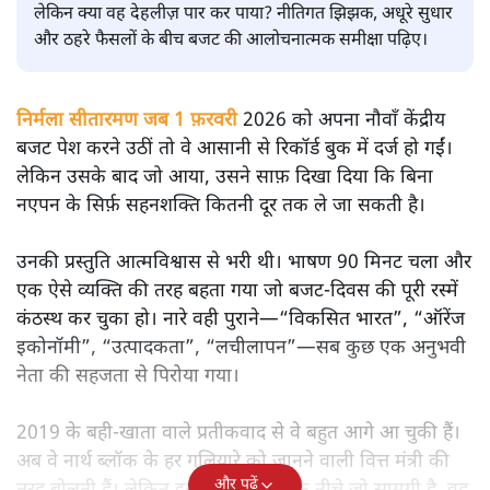
सतीश झा
मोदी सरकार का बजट 2026 बड़े बदलाव का वादा करता दिखता है,
लेकिन क्या वह देहलीज़ पार कर पाया? नीतिगत झिझक, अधूरे सुधार
और ठहरे फैसलों के बीच बजट की आलोचनात्मक समीक्षा पढ़िए।
निर्मला सीतारमण जब 1 फ़रवरी
2026 को अपना नौवाँ केंद्रीय
बजट पेश करने उठीं तो वे आसानी से रिकॉर्ड बुक में दर्ज हो गईं।
लेकिन उसके बाद जो आया, उसने साफ़ दिखा दिया कि बिना
नएपन के सिर्फ़ सहनशक्ति कितनी दूर तक ले जा सकती है।