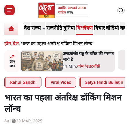
देश
राज्य
राजनीति
दुनिया
विश्लेषण
विचार
वीडियो
वक़्त
होम
/
देश
/
भारत का पहला अंतरिक्ष डॉकिंग मिशन लॉन्च
ोज़ाना
उलटबांसीः राष्ट्र के चरित्र की मरम्मत
्ञापनों पर
जारी है
ट्रेंडिंग
भी पीछे
11 Min
.
व्यंग्य/उलटबाँसी
ख़बर
Rahul Gandhi
Viral Video
Satya Hindi Bulletin
भारत का पहला अंतरिक्ष डॉकिंग मिशन
लॉन्च
देश
|
29 MAR, 2025