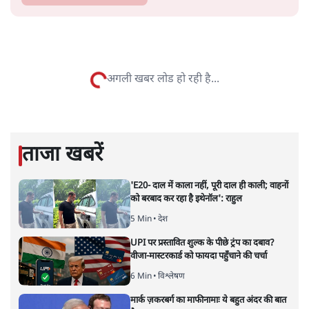
सतीश झा
सतीश झा समकालीन भारतीय भाषाई लेखन के सबसे सूक्ष्म,
विश्लेषणात्मक और मानवीय स्वरों में से एक हैं। शिक्षा, समाज,
संस्कृति और भाषा पर उनकी दृष्टि गहरी और साफ़ है। उनकी शैली—
सरल भाषा में जटिल प्रश्नों को खोलने की—उन्हें आज के
हिंदी‑हिंदुस्तानी लेखन में एक विशिष्ट स्थान देती है।
सतीश झा
की और स्टोरी पढ़ें
नतीजों पर परदे डालता घोषणा प्रधान