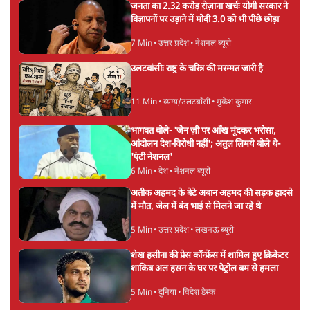
जनता का 2.32 करोड़ रोज़ाना खर्चः योगी सरकार ने
विज्ञापनों पर उड़ाने में मोदी 3.0 को भी पीछे छोड़ा
7 Min
•
उत्तर प्रदेश
•
नेशनल ब्यूरो
उलटबांसीः राष्ट्र के चरित्र की मरम्मत जारी है
11 Min
•
व्यंग्य/उलटबाँसी
•
मुकेश कुमार
भागवत बोले- 'जेन ज़ी पर आँख मूंदकर भरोसा,
आंदोलन देश-विरोधी नहीं'; अतुल लिमये बोले थे-
'एंटी नेशनल'
6 Min
•
देश
•
नेशनल ब्यूरो
अतीक अहमद के बेटे अबान अहमद की सड़क हादसे
में मौत, जेल में बंद भाई से मिलने जा रहे थे
5 Min
•
उत्तर प्रदेश
•
लखनऊ ब्यूरो
शेख हसीना की प्रेस कॉन्फ्रेंस में शामिल हुए क्रिकेटर
शाकिब अल हसन के घर पर पेट्रोल बम से हमला
5 Min
•
दुनिया
•
विदेश डेस्क