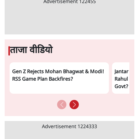
Advertisement
122455
ताजा वीडियो
Gen Z Rejects Mohan Bhagwat & Modi!
Jantar Man
RSS Game Plan Backfires?
Rahul Gandh
Govt?
Advertisement
1224333