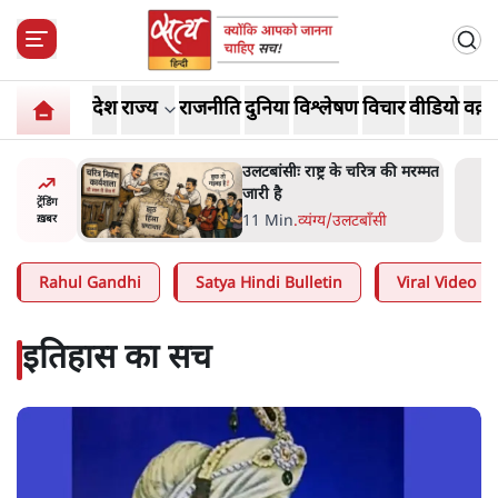
देश
राज्य
राजनीति
दुनिया
विश्लेषण
विचार
वीडियो
वक़्त
्र की मरम्मत
भागवत बोले- 'जेन ज़ी पर आँख
मूंदकर भरोसा, आंदोलन देश-
ट्रेंडिंग
विरोधी नहीं'; अतुल लिमये बोले थे-
सी
6 Min
.
देश
ख़बर
'एंटी नेशनल'
Rahul Gandhi
Satya Hindi Bulletin
Viral Video
इतिहास का सच