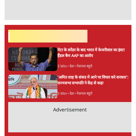
सर्वाधिक पढ़ी गयी खबरें
मेटा के सरेंडर के बाद भारत में केजरीवाल का इंस्टा
हैंडल बैनः AAP का आरोप
3 Min
•
देश
•
नेशनल ब्यूरो
'अमित शाह के संसद में आने पर विचार करे सरकार':
राज्यसभा सभापति ने केंद्र से कहा
5 Min
•
देश
•
नेशनल ब्यूरो
Advertisement