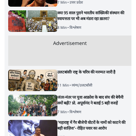
7 Min
•
उत्तर प्रदेश
क्या 95 साल पुराने भारतीय सांख्यिकी संस्थान की
स्वायत्तता पर भी अब मंडरा रहा ख़तरा?
8 Min
•
विश्लेषण
Advertisement
उलटबांसीः राष्ट्र के चरित्र की मरम्मत जारी है
11 Min
•
व्यंग्य/उलटबाँसी
जंतर-मंतर पर युवा आक्रोश के बाद संघ की बेचैनी
क्यों बढ़ी? प्रो. अपूर्वानंद ने बताईं 5 बड़ी वजहें
7 Min
•
विश्लेषण
'महाराष्ट्र में गैर बीजेपी वोटरों के नामों को काटने की
बड़ी साज़िश'- रोहित पवार का आरोप