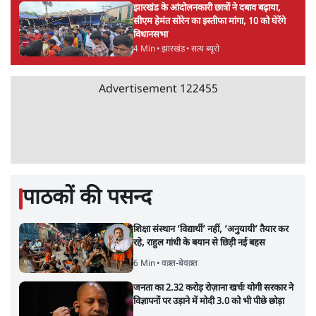
झारखंड के आंदोलनकारी छात्रों ने दबाव बढ़ाया,
सीएम हेमंत सोरेन का इस्तीफा मांगा, 10 को घेरेंगे
विधानसभा
4 Min
•
झारखंड
•
सत्य ब्यूरो
Advertisement
122455
पाठकों की पसन्द
शिक्षा संस्थान ‘विद्यार्थी’ नहीं, ‘अनुयायी’ तैयार कर
रहे, राहुल गांधी के बयान से छिड़ी नई बहस
6 Min
•
वक़्त-बेवक़्त
जनता का 2.32 करोड़ रोज़ाना खर्चः योगी सरकार ने
विज्ञापनों पर उड़ाने में मोदी 3.0 को भी पीछे छोड़ा