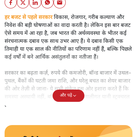
हर बजट से पहले सरकार
विकास, रोजगार, गरीब कल्याण और
निवेश की बड़ी घोषणाओं का वादा करती है। लेकिन इस बार बजट
ऐसे समय में आ रहा है, जब भारत की अर्थव्यवस्था के भीतर कई
संरचनात्मक दबाव एक साथ उभर आए हैं। ये दबाव किसी एक
तिमाही या एक साल की नीतियों का परिणाम नहीं हैं, बल्कि पिछले
कई वर्षों में बने आर्थिक असंतुलनों का नतीजा हैं।
सरकार का बढ़ता कर्ज़, रुपये की कमजोरी, बॉन्ड बाजार में उथल–
पुथल, बैंकों की घटती जमा राशि, और घरेलू बचत का शेयर बाजार
की ओर तेज़ी से जाना- ये सभी संकेत इस ओर इशारा करते हैं कि
और पढ़ें
समस्या अस्थायी नहीं, बल्कि गहरी और प्रणालीगत यानी स्ट्रक्चरल
है।