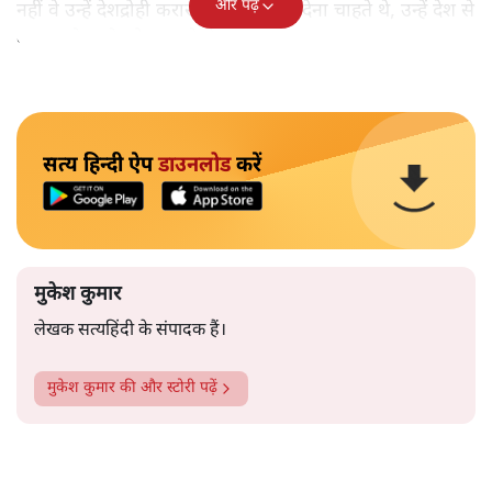
और पढ़ें
नहीं वे उन्हें देशद्रोही करार देकर जेल भेज देना चाहते थे, उन्हें देश से
बाहर चले जाने को कह रहे थे।
सत्य हिन्दी ऐप
डाउनलोड
करें
मुकेश कुमार
लेखक सत्यहिंदी के संपादक हैं।
मुकेश कुमार
की और स्टोरी पढ़ें