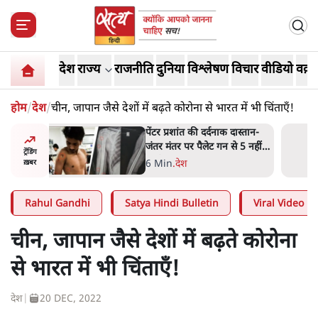
देश
राज्य
राजनीति
दुनिया
विश्लेषण
विचार
वीडियो
वक़्त
होम
/
देश
/
चीन, जापान जैसे देशों में बढ़ते कोरोना से भारत में भी चिंताएँ!
दास्तान-
'अमित शाह के संसद में आने पर
े 5 नहीं,
विचार करे सरकार': राज्यसभा
ट्रेंडिंग
सभापति ने केंद्र से कहा
5 Min
.
देश
ख़बर
Rahul Gandhi
Satya Hindi Bulletin
Viral Video
चीन, जापान जैसे देशों में बढ़ते कोरोना
से भारत में भी चिंताएँ!
देश
|
20 DEC, 2022