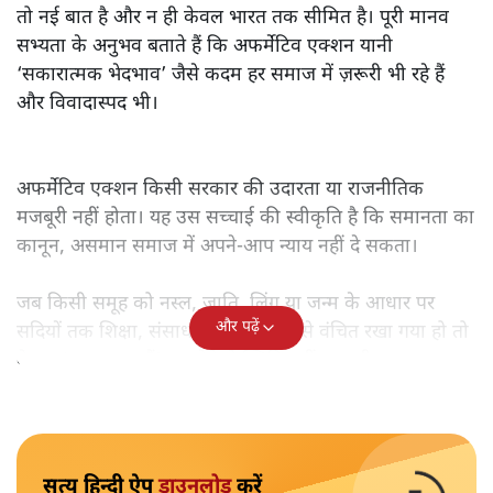
तो नई बात है और न ही केवल भारत तक सीमित है। पूरी मानव
सभ्यता के अनुभव बताते हैं कि अफर्मेटिव एक्शन यानी
‘सकारात्मक भेदभाव’ जैसे कदम हर समाज में ज़रूरी भी रहे हैं
और विवादास्पद भी।
अफर्मेटिव एक्शन किसी सरकार की उदारता या राजनीतिक
मजबूरी नहीं होता। यह उस सच्चाई की स्वीकृति है कि समानता का
कानून, असमान समाज में अपने-आप न्याय नहीं दे सकता।
जब किसी समूह को नस्ल, जाति, लिंग या जन्म के आधार पर
और पढ़ें
सदियों तक शिक्षा, संसाधनों और सम्मान से वंचित रखा गया हो तो
केवल ‘सब बराबर हैं’ कह देने से स्थिति नहीं बदलती।
सत्य हिन्दी ऐप
डाउनलोड
करें