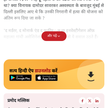
था? क्या विनायक दामोदर सावरकर अस्वस्थता के बावजूद मुंबई से
दिल्ली इसलिए आए थे कि उनकी निगरानी में हत्या की योजना को
अंतिम रूप दिया जा सके ?
'द मर्डरर, द मोनार्क एंड द फ़कीर : अ न्यू इनवेस्टीगेशन ऑफ़
और पढ़ें
महात्मा गांधी असेशिनेशन' नामक किताब से ये सवाल उठते हैं।
सत्य हिन्दी ऐप
डाउनलोड
करें
प्रमोद मल्लिक