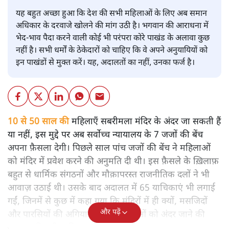
यह बहुत अच्छा हुआ कि देश की सभी महिलाओं के लिए अब समान
अधिकार के दरवाजे खोलने की मांग उठी है। भगवान की आराधना में
भेद-भाव पैदा करने वाली कोई भी परंपरा कोरे पाखंड के अलावा कुछ
नहीं है। सभी धर्मों के ठेकेदारों को चाहिए कि वे अपने अनुयायियों को
इन पाखंडों से मुक्त करें। यह, अदालतों का नहीं, उनका फर्ज है।
10 से 50 साल की
महिलाएँ सबरीमला मंदिर के अंदर जा सकती हैं
या नहीं, इस मुद्दे पर अब सर्वोच्च न्यायालय के 7 जजों की बेंच
अपना फ़ैसला देगी। पिछले साल पांच जजों की बेंच ने महिलाओं
को मंदिर में प्रवेश करने की अनुमति दी थी। इस फ़ैसले के ख़िलाफ़
बहुत से धार्मिक संगठनों और मौक़ापरस्त राजनीतिक दलों ने भी
आवाज़ उठाई थी। उसके बाद अदालत में 65 याचिकाएं भी लगाई
गईं, जिनमें से कुछ में कहा गया कि मंदिरों में ही क्यों, मसजिदों
और पढ़ें
और पारसियों की अगियारी में भी महिलाओं को अंदर जाने की
इजाजत मिलनी चाहिए।