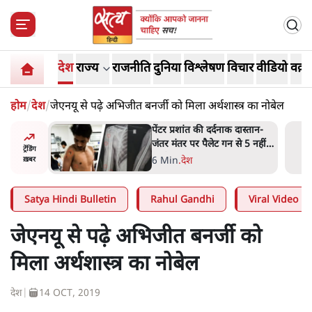
देश
राज्य
राजनीति
दुनिया
विश्लेषण
विचार
वीडियो
वक़्त
होम
/
देश
/
जेएनयू से पढ़े अभिजीत बनर्जी को मिला अर्थशास्त्र का नोबेल
ाओं को
पेंटर प्रशांत की दर्दनाक दास्तान-
ै, पर मोदी-
जंतर मंतर पर पैलेट गन से 5 नहीं,
ट्रेंडिंग
 नहीं'-
6 लोग घायल हुए
6 Min
.
देश
ख़बर
Satya Hindi Bulletin
Rahul Gandhi
Viral Video
जेएनयू से पढ़े अभिजीत बनर्जी को
मिला अर्थशास्त्र का नोबेल
देश
|
14 OCT, 2019