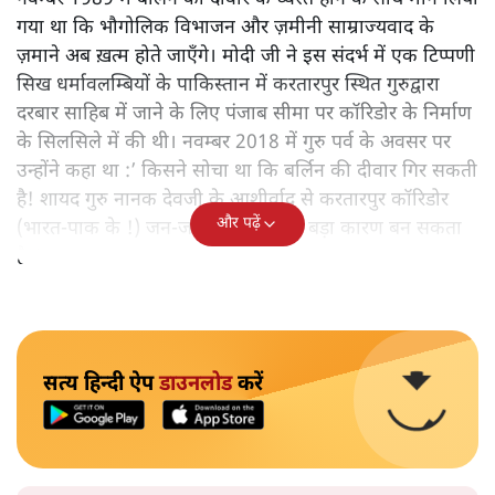
गया था कि भौगोलिक विभाजन और ज़मीनी साम्राज्यवाद के
ज़माने अब ख़त्म होते जाएँगे। मोदी जी ने इस संदर्भ में एक टिप्पणी
सिख धर्मावलम्बियों के पाकिस्तान में करतारपुर स्थित गुरुद्वारा
दरबार साहिब में जाने के लिए पंजाब सीमा पर कॉरिडोर के निर्माण
के सिलसिले में की थी। नवम्बर 2018 में गुरु पर्व के अवसर पर
उन्होंने कहा था :’ किसने सोचा था कि बर्लिन की दीवार गिर सकती
है! शायद गुरु नानक देवजी के आशीर्वाद से करतारपुर कॉरिडोर
और पढ़ें
(भारत-पाक के !) जन-जन को जोड़ने का बड़ा कारण बन सकता
है!‘
सत्य हिन्दी ऐप
डाउनलोड
करें