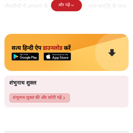
और पढ़ें
नौकरियों में आरक्षण के बूते वे समृद्ध तो हुए, मगर समृद्धि के साथ
जो आत्म-सम्मान चाहिए था, वह नहीं मिल रहा था।
सत्य हिन्दी ऐप
डाउनलोड
करें
शंभुनाथ शुक्ल
शंभुनाथ शुक्ल
की और स्टोरी पढ़ें