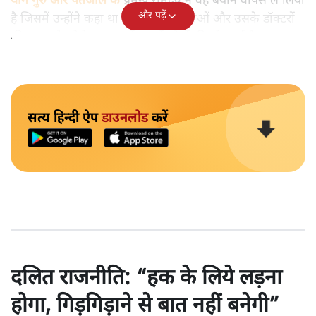
योग गुरु और पतंजलि के
प्रमुख रामदेव ने वह बयान वापस ले लिया
और पढ़ें
है जिसमें उन्होंने कहा था कि एलोपैथी दवाओं और उसके डॉक्टरों
की वजह से कोरोना काल में लाखों लोगों की मौत हुई है।
सत्य हिन्दी ऐप
डाउनलोड
करें
दलित राजनीति: “हक के लिये लड़ना
होगा, गिड़गिड़ाने से बात नहीं बनेगी”