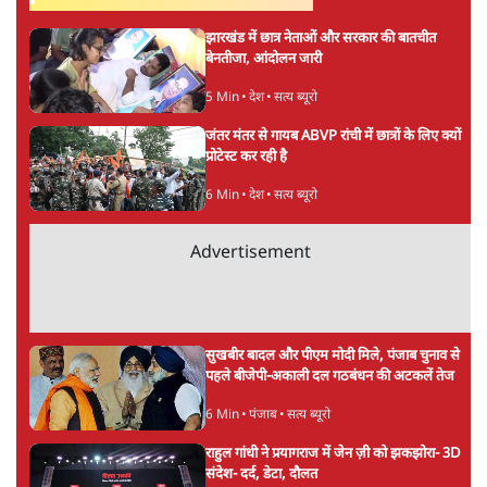
सत्य हिन्दी ऐप
डाउनलोड
करें
श्रवण गर्ग
श्रवण गर्ग
की और स्टोरी पढ़ें
अगली खबर लोड हो रही है...
ताजा खबरें
बीजेपी-अकाली गठबंधन हुआ तो ये पुराने गठबंधन
की वापसी के बजाय क्यों होगा नया राजनीतिक
प्रयोग?