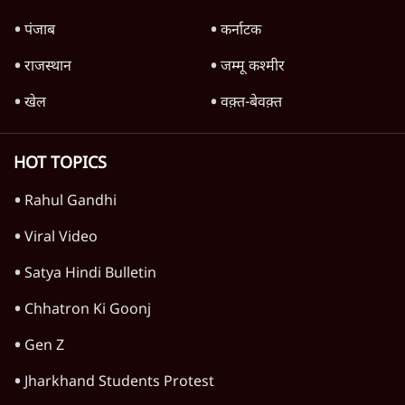
दिल्ली
मैं अपने सारे सर्टिफिकेट दिखाने को तैयार, मोदी जी
भी अपनी डिग्री दिखाएंः दिपके
4 Min
•
देश
Advertisement
'महाराष्ट्र में गैर बीजेपी वोटरों के नामों को काटने की
बड़ी साज़िश'- रोहित पवार का आरोप
4 Min
•
महाराष्ट्र
पीएम केयर्स फंडः मार्च 2023 के बाद कोई हिसाब-
किताब नहीं, द हिन्दू की पड़ताल
4 Min
•
देश
Advertisement
1224333