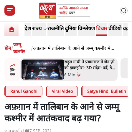
देश
राज्य
राजनीति
दुनिया
विश्लेषण
विचार
वीडियो
वक़्त
जम्मू
होम
/
/
अफ़ग़ान में तालिबान के आने से जम्मू कश्मीर में
कश्मीर
आतंकवाद बढ़ गया?
 मोदी
राहुल गांधी ने प्रयागराज में जेन ज़ी
हले बीजेपी-
को झकझोरा- 3D संदेश- दर्द, डेटा,
ट्रेंडिंग
 अटकलें
दौलत
6 Min
.
देश
ख़बर
Rahul Gandhi
Viral Video
Satya Hindi Bulletin
अफ़ग़ान में तालिबान के आने से जम्मू
कश्मीर में आतंकवाद बढ़ गया?
जम्मू कश्मीर
|
7 SEP, 2021