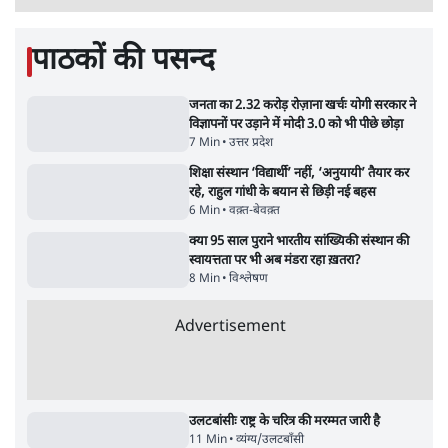
NALSAR दीक्षांत समारोह के मुख्य अतिथि के रूप
में CJI सूर्यकांत का छात्रों ने किया विरोध
6 Min
•
तेलंगाना
Advertisement
ईरान ने जारी किया मुजतबा खामेनेई का वीडियो;
स्वास्थ्य पर इसराइली मीडिया में चल रही थीं अफवाहें
7 Min
•
दुनिया
जेन-ज़ी के लिए नहीं, संघ की राजनैतिक हेजेमनी
बचाने आए हैं मोहन भागवत!
14 Min
•
विमर्श
ताजा वीडियो