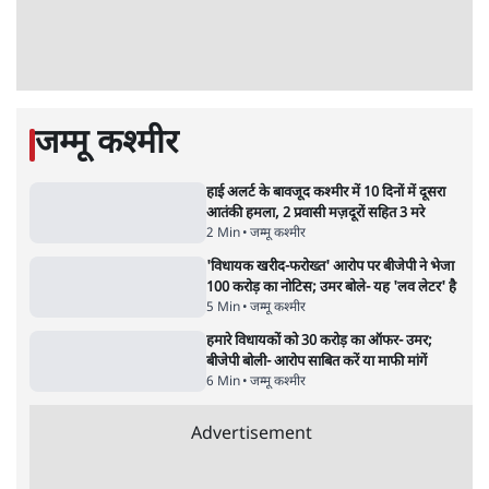
बेनतीजा, आंदोलन जारी
5 Min
•
देश
•
सत्य ब्यूरो
जंतर मंतर से गायब ABVP रांची में छात्रों के लिए क्यों
प्रोटेस्ट कर रही है
6 Min
•
देश
•
सत्य ब्यूरो
Advertisement
सुखबीर बादल और पीएम मोदी मिले, पंजाब चुनाव से
पहले बीजेपी-अकाली दल गठबंधन की अटकलें तेज
6 Min
•
पंजाब
•
सत्य ब्यूरो
राहुल गांधी ने प्रयागराज में जेन ज़ी को झकझोरा- 3D
संदेश- दर्द, डेटा, दौलत
6 Min
•
देश
•
राजनीतिक ब्यूरो