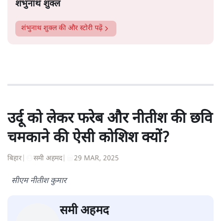
जो आत्म-सम्मान चाहिए था, वह नहीं मिल रहा था।
सत्य हिन्दी ऐप
डाउनलोड
करें
शंभुनाथ शुक्ल
शंभुनाथ शुक्ल
की और स्टोरी पढ़ें