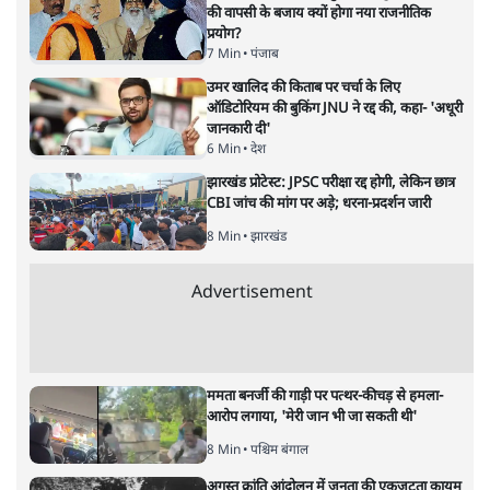
सत्य हिन्दी ऐप
डाउनलोड
करें
समी अहमद
समी अहमद
की और स्टोरी पढ़ें
बर्लिन से ज़्यादा ऊँची नफ़रत की दीवारों