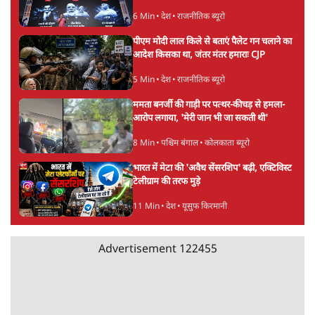
7 Min
•
पंजाब
उमर खालिद की किताब पर चर्चा के लिए
ऑडिटोरियम की बुकिंग JNU ने रद्द की, कहा- 'अधूरी
जानकारी दी'
6 Min
•
देश
झारखंड प्रोटेस्ट: JPSC परीक्षा रद्द होगी, लेकिन छात्र
CBI जांच की मांग पर अड़े; धरना-प्रदर्शन जारी
8 Min
•
झारखंड
Advertisement
ममता बनर्जी की गाड़ी पर पत्थर-कीचड़ से हमला-
आरोप लगाया, 'मेरी जान भी जा सकती थी'
8 Min
•
पश्चिम बंगाल
अगस्त क्रांति आंदोलन में जनता की एकजुटता कायम
रहती तो देश का विभाजन संभव नहीं था!
16 Min
•
विचार