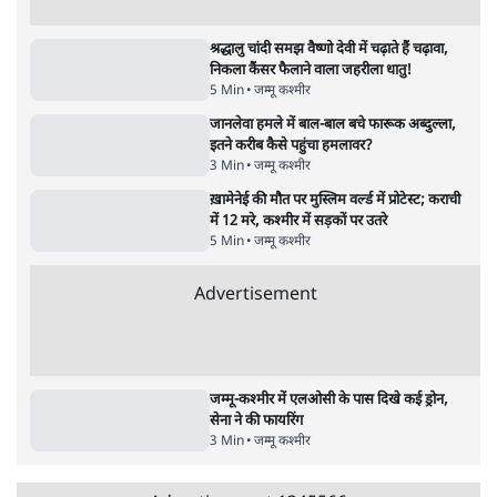
पीएम मोदी लाल किले से बताएं पैलेट गन चलाने का
आदेश किसका था, जंतर मंतर हमाराः CJP
5 Min
•
देश
•
राजनीतिक ब्यूरो
ममता बनर्जी की गाड़ी पर पत्थर-कीचड़ से हमला-
आरोप लगाया, 'मेरी जान भी जा सकती थी'
8 Min
•
पश्चिम बंगाल
•
कोलकाता ब्यूरो
भारत में मेटा की 'अवैध सेंसरशिप' बढ़ी, एक्टिविस्ट
टेलीग्राम की तरफ मुड़े
11 Min
•
देश
•
यूसुफ किरमानी
Advertisement
122455