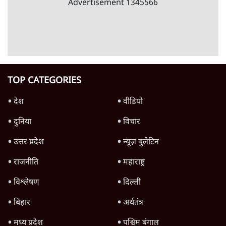
पाठकों की पसन्द
जनता का 2.32 करोड़ रोज़ाना खर्चः योगी सरकार ने
विज्ञापनों पर उड़ाने में मोदी 3.0 को भी पीछे छोड़ा
7 Min
•
उत्तर प्रदेश
शिक्षा संस्थान ‘विद्यार्थी’ नहीं, ‘अनुयायी’ तैयार कर
रहे, राहुल गांधी के बयान से छिड़ी नई बहस
6 Min
•
वक़्त-बेवक़्त
क्या 95 साल पुराने भारतीय सांख्यिकी संस्थान की
स्वायत्तता पर भी अब मंडरा रहा ख़तरा?
8 Min
•
विश्लेषण
Advertisement
उलटबांसीः राष्ट्र के चरित्र की मरम्मत जारी है
11 Min
•
व्यंग्य/उलटबाँसी
Parliament LIVE | हंगामे के बीच फिर शुरू हुई
संसद | 2 Bills Today