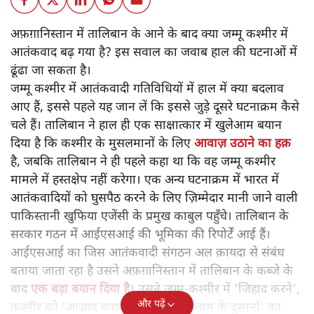
अफ़ग़ानिस्तान में तालिबान के आने के बाद क्या जम्मू कश्मीर में
आतंकवाद बढ़ गया है? इस सवाल का जवाब हाल की घटनाओं में
ढूंढा जा सकता है।
जम्मू कश्मीर में आतंकवादी गतिविधियों में हाल में क्या बदलाव
आए हैं, इससे पहले यह जान लें कि इससे जुड़े दूसरे घटनाक्रम कैसे
चले हैं। तालिबान ने हाल ही एक साक्षात्कार में खुलेआम बयान
दिया है कि कश्मीर के मुसलमानों के लिए
आवाज़ उठाने का हक़
है, जबकि तालिबान ने ही पहले कहा था कि वह जम्मू कश्मीर
मामले में हस्तक्षेप नहीं करेगा। एक अन्य घटनाक्रम में भारत में
आतंकवादियों को घुसपैठ करने के लिए ज़िम्मेदार मानी जाने वाली
पाकिस्तानी खुफिया एजेंसी के प्रमुख काबुल पहुँचे। तालिबान के
सरकार गठन में आईएसआई की भूमिका की रिपोर्टें आई हैं।
आईएसआई का जिस आतंकवादी संगठन अल क़ायदा से संबंध
बताया जाता रहा है उसने अफ़ग़ानिस्तान में तालिबान के कब्जे के
बाद
एक बड़ा बयान दिया है
। उसने जम्मू-कश्मीर में 'जिहाद करने',
और पढ़ें
कश्मीर को 'आज़ाद कराने' और वहाँ 'इसलाम के दुश्मनों' का