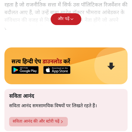
रहता है जो राजनीतिक सत्ता में सिर्फ उस पॉलिटिकल रिजर्वेशन की
बदौलत आए हैं, जो उन्हें बाबा साहेब डॉक्टर भीमराव आंबेडकर के
और पढ़ें
संविधान की वजह से मिला। ऐसे बहुत कम नेता होंगे जो अपने
समाज के मुद्दों को विधानसभाओं में और संसद में उठाते हैं।
सत्य हिन्दी ऐप
डाउनलोड
करें
सविता आनंद
सविता आनंद समसामयिक विषयों पर लिखते रहते हैं।
सविता आनंद
की और स्टोरी पढ़ें