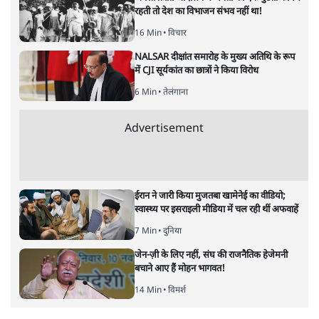
पर ख़ामोश हैं मोदीजी?
विचार
|
श्रवण गर्ग
|
29 MAR, 2025
श्रवण गर्ग
होली के बीच रमज़ान के दौरान मस्जिदों को तिरपालों से ढँकने और
जुमे की नमाज़ का समय बदलने का मामला सुर्खियों में है। आख़िर
इसको लेकर पीएम मोदी चुप क्यों हैं? जानिए पूरी रिपोर्ट।
यह एक अलग तरह का युद्ध है जिसकी तैयारी शायद अलग-अलग
प्रयोगशालाओं में सालों से की जाती होगी! ऐसा युद्ध जिसमें
हथियारों का इस्तेमाल कम से कम दिखता है पर लड़ाई निरंतर
चलती रहती है। उस समय भी जारी रहती है जब लगने लगता है कि