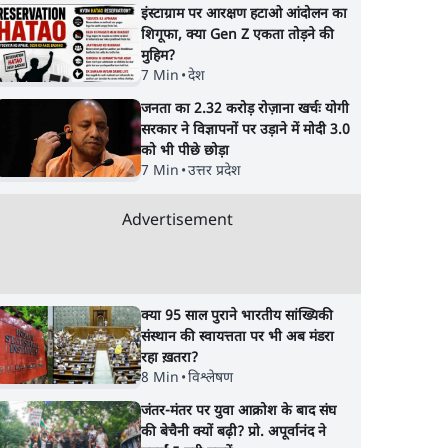
इंस्टाग्राम पर आरक्षण हटाओ आंदोलन का
शिगूफा, क्या Gen Z एकता तोड़ने की
मुहिम?
7 Min
•
देश
जनता का 2.32 करोड़ रोज़ाना खर्चः योगी
सरकार ने विज्ञापनों पर उड़ाने में मोदी 3.0
को भी पीछे छोड़ा
7 Min
•
उत्तर प्रदेश
Advertisement
क्या 95 साल पुराने भारतीय सांख्यिकी
संस्थान की स्वायत्तता पर भी अब मंडरा
रहा ख़तरा?
8 Min
•
विश्लेषण
जंतर-मंतर पर युवा आक्रोश के बाद संघ
की बेचैनी क्यों बढ़ी? प्रो. अपूर्वानंद ने