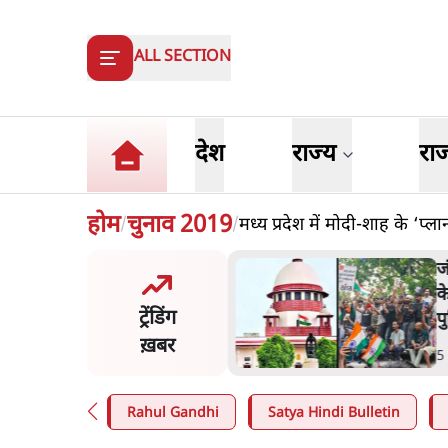
ALL SECTION
देश
राज्य
रा
होम
चुनाव 2019
मध्य प्रदेश में मोदी-शाह के ‘प्
/
/
य समिति-मेटा की बैठकः मार्क
ज
र्ग ने भारत सरकार से माफी
क
ट्रेंडिंग
प
ख़बर
n
.
देश
5
Rahul Gandhi
Satya Hindi Bulletin