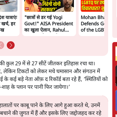
 यात्राएंः
"छात्रों से डर गई Yogi
Mohan Bhagwa
 खर्च, हर
Govt!" AISA President
Defends Gen Z! 
लाख
का खुला ऐलान, Rahul
of the LGBTQ
Gandhi से घबराई UP
Community"—Is
Govt?
the RSS's New 
 की कुल 29 में से 27 सीटें जीतकर इतिहास रचा था।
है, लेकिन टिकटों को लेकर मचे घमासान और संगठन में
 के कई बड़े नेता ऑफ़ द रिकॉर्ड बता रहे हैं, ‘स्थितियों को
ोदी-शाह के प्लान पर पानी फिर जायेगा।’
लातों पर काबू पाने के लिए आगे हुआ करते थे, उनमें
सी बचाने की जुगत में हैं और इसके लिए जद्दोजहद कर रहे