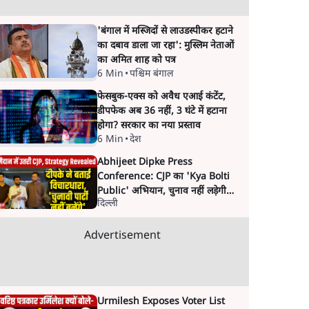
'बंगाल में मस्जिदों से लाउडस्पीकर हटाने
का दबाव डाला जा रहा': मुस्लिम नेताओं
का अमित शाह को पत्र
6 Min
•
पश्चिम बंगाल
फेसबुक-एक्स को अवैध एआई कंटेंट,
डीपफेक अब 36 नहीं, 3 घंटे में हटाना
होगा? सरकार का नया प्रस्ताव
6 Min
•
देश
Abhijeet Dipke Press
Conference: CJP का 'Kya Bolti
Public' अभियान, चुनाव नहीं लड़ेगी
दिल्ली
CJP!
Advertisement
Urmilesh Exposes Voter List