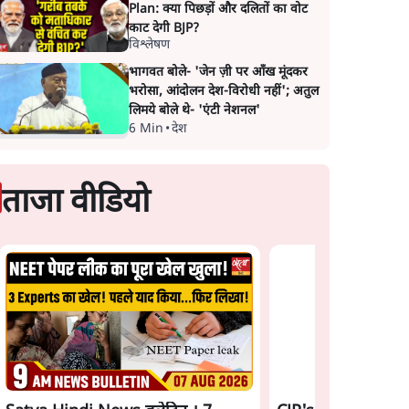
Plan: क्या पिछड़ों और दलितों का वोट
काट देगी BJP?
विश्लेषण
भागवत बोले- 'जेन ज़ी पर आँख मूंदकर
भरोसा, आंदोलन देश-विरोधी नहीं'; अतुल
लिमये बोले थे- 'एंटी नेशनल'
6 Min
•
देश
ताजा वीडियो