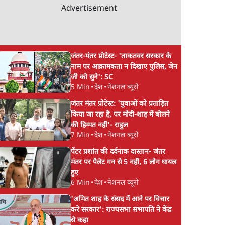
Advertisement
जंतर-मंतर प्रोटेस्ट- 'ताकतवर सरकार के
नाम पर आक्रामकता न दिखाए पुलिस, जेन
जी को सुने': SC
5 Min
•
देश
•
नेशनल ब्यूरो
जंतर मंतर प्रोटेस्ट: 'युवाओं को प्रताड़ित
किया जा रहा है, पर मोदी-शाह में बोलने
की हिम्मत नहीं'- राहुल
7 Min
•
देश
•
नेशनल ब्यूरो
पेंटर प्रशांत की दर्दनाक दास्तान- जंतर
मंतर पर पैलेट गन से 5 नहीं, 6 लोग घायल
हुए
6 Min
•
देश
•
नेशनल ब्यूरो
'अमित शाह के संसद में आने पर विचार
करे सरकार': राज्यसभा सभापति ने केंद्र
से कहा