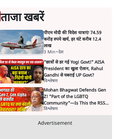
ताजा खबरें
पीएम मोदी की विदेश यात्राएंः 74.59
करोड़ रुपये खर्च, हर घंटे करीब 12.4
लाख
3 Min
•
देश
"छात्रों से डर गई Yogi Govt!" AISA
President का खुला ऐलान, Rahul
Gandhi से घबराई UP Govt?
विश्लेषण
Mohan Bhagwat Defends Gen
Z! "Part of the LGBTQ
Community"—Is This the RSS's
विश्लेषण
New Move?
Advertisement