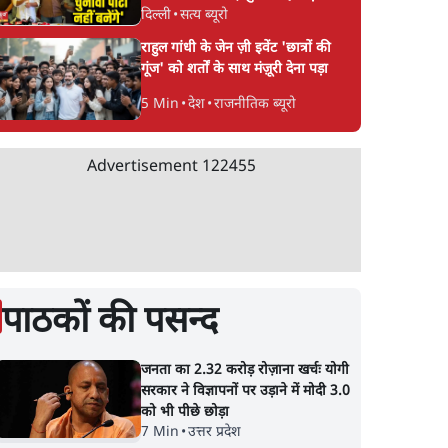
दिल्ली
•
सत्य ब्यूरो
CJP!
राहुल गांधी के जेन ज़ी इवेंट 'छात्रों की
गूंज' को शर्तों के साथ मंज़ूरी देना पड़ा
5 Min
•
देश
•
राजनीतिक ब्यूरो
Advertisement
122455
पाठकों की पसन्द
जनता का 2.32 करोड़ रोज़ाना खर्चः योगी
सरकार ने विज्ञापनों पर उड़ाने में मोदी 3.0
को भी पीछे छोड़ा
7 Min
•
उत्तर प्रदेश