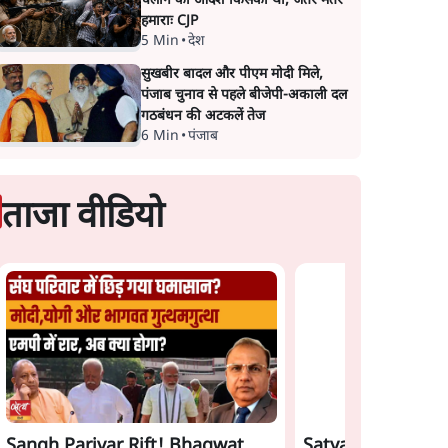
चलाने का आदेश किसका था, जंतर मंतर
हमाराः CJP
5 Min
•
देश
सुखबीर बादल और पीएम मोदी मिले,
पंजाब चुनाव से पहले बीजेपी-अकाली दल
गठबंधन की अटकलें तेज
6 Min
•
पंजाब
ताजा वीडियो
Sangh Parivar Rift! Bhagwat,
Satya Hindi News 