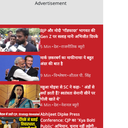
Advertisement
BJP और मोदी ‘गॉडफादर’ भागवत की
Gen Z पर सलाह मानेंः अभिजीत दिपके
5 Min
•
देश
•
राजनीतिक ब्यूरो
मार्क ज़करबर्ग का माफीनामाः ये बहुत
अंदर की बात है
9 Min
•
विश्लेषण
•
शीतल पी. सिंह
महुआ मोइत्रा से SC ने कहा- ' अंडों से
क्यों डरती हैं? स्वतंत्रता सेनानी सीने पर
गोली खाते थे'
4 Min
•
देश
•
नेशनल ब्यूरो
Abhijeet Dipke Press
Conference: CJP का 'Kya Bolti
Public' अभियान, चुनाव नहीं लड़ेगी