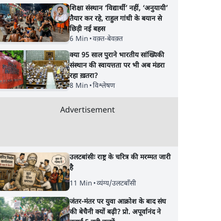
शिक्षा संस्थान ‘विद्यार्थी’ नहीं, ‘अनुयायी’
तैयार कर रहे, राहुल गांधी के बयान से
छिड़ी नई बहस
6 Min
•
वक़्त-बेवक़्त
क्या 95 साल पुराने भारतीय सांख्यिकी
संस्थान की स्वायत्तता पर भी अब मंडरा
रहा ख़तरा?
8 Min
•
विश्लेषण
Advertisement
उलटबांसीः राष्ट्र के चरित्र की मरम्मत जारी
है
11 Min
•
व्यंग्य/उलटबाँसी
जंतर-मंतर पर युवा आक्रोश के बाद संघ
की बेचैनी क्यों बढ़ी? प्रो. अपूर्वानंद ने