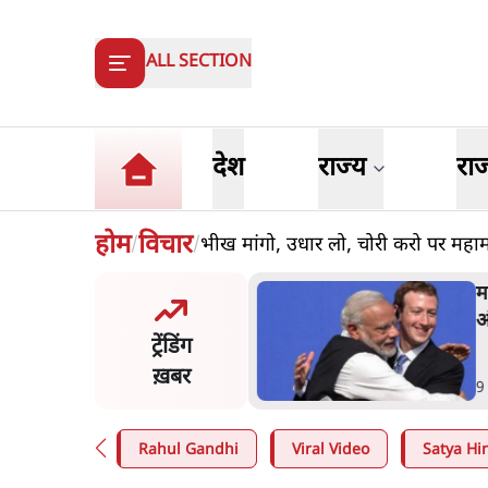
ALL SECTION
देश
राज्य
रा
होम
विचार
भीख मांगो, उधार लो, चोरी करो पर महाम
/
/
और मोदी ‘गॉडफादर’ भागवत
म
en Z पर सलाह मानेंः अभिजीत
अ
ट्रेंडिंग
े
ख़बर
n
.
देश
9
Rahul Gandhi
Viral Video
Satya Hin