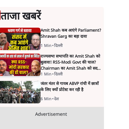
ताजा खबरें
Amit Shah कब आएंगे Parliament?
Shravan Garg का बड़ा दावा
1 Min
•
दिल्ली
राज्यसभा सभापति का Amit Shah को
बुलावा! RSS-Modi Govt की चाल?
Chairman का Amit Shah को सदन
1 Min
•
दिल्ली
में बयान देने का संकेत क्यों? Senior
journalist Vinod Agnihotri ने इसे
जंतर मंतर से गायब ABVP रांची में छात्रों
Modi Government और RSS की
के लिए क्यों प्रोटेस्ट कर रही है
संभावित strategy से जोड़कर बड़ा
सवाल उठाया है।
6 Min
•
देश
Advertisement