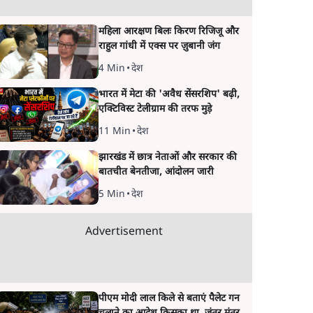
महिला आरक्षण बिलः किरण रिजिजू और
राहुल गांधी में एक्स पर ज़ुबानी जंग
4 Min
•
देश
भारत में मेटा की 'अवैध सेंसरशिप' बढ़ी,
एक्टिविस्ट टेलीग्राम की तरफ मुड़े
11 Min
•
देश
झारखंड में छात्र नेताओं और सरकार की
बातचीत बेनतीजा, आंदोलन जारी
5 Min
•
देश
Advertisement
पीएम मोदी लाल किले से बताएं पैलेट गन