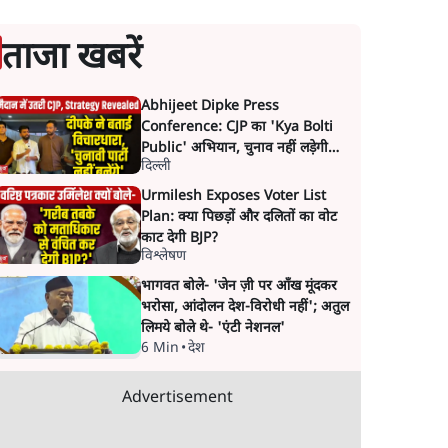
ताजा खबरें
Abhijeet Dipke Press
Conference: CJP का 'Kya Bolti
Public' अभियान, चुनाव नहीं लड़ेगी
दिल्ली
CJP!
Urmilesh Exposes Voter List
Plan: क्या पिछड़ों और दलितों का वोट
काट देगी BJP?
विश्लेषण
भागवत बोले- 'जेन ज़ी पर आँख मूंदकर
भरोसा, आंदोलन देश-विरोधी नहीं'; अतुल
लिमये बोले थे- 'एंटी नेशनल'
6 Min
•
देश
Advertisement