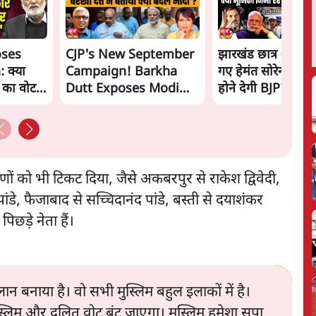
oses
CJP's New September
झारखंड छात्र आंदोल
 क्या
Campaign! Barkha
गए हेमंत सोरेन, सम
ं का वोट
Dutt Exposes Modi
होने देगी BJP?
Govt's Panic! |
Ashutosh
्मणों को भी टिकट दिया, जैसे अकबरपुर से राकेश द्विवेदी,
पांडे, फैजाबाद से सच्चिदानंद पांडे, बस्ती से दयाशंकर
पिछड़े नेता हैं।
्लान बनाया है। वो सभी मुस्लिम बहुल इलाकों में है।
मुस्लिम और दलित वोट बंट जाएगा। मुस्लिम हमेशा सपा