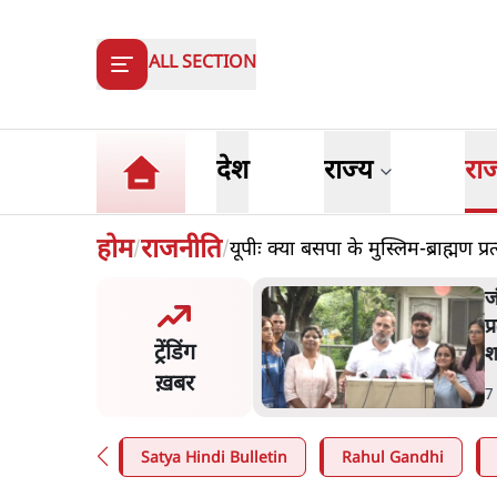
ALL SECTION
देश
राज्य
रा
होम
राजनीति
यूपीः क्या बसपा के मुस्लिम-ब्राह्मण 
/
/
मंतर प्रोटेस्ट- 'ताकतवर सरकार
ज
ाम पर आक्रामकता न दिखाए
प
ट्रेंडिंग
, जेन जी को सुने': SC
श
ख़बर
n
.
देश
7
Satya Hindi Bulletin
Rahul Gandhi