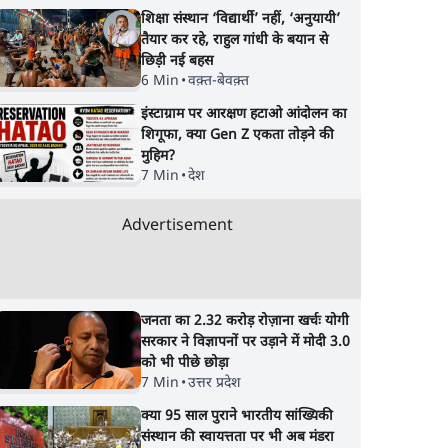
शिक्षा संस्थान ‘विद्यार्थी’ नहीं, ‘अनुयायी’
तैयार कर रहे, राहुल गांधी के बयान से
छिड़ी नई बहस
6 Min
•
वक़्त-बेवक़्त
इंस्टाग्राम पर आरक्षण हटाओ आंदोलन का
शिगूफा, क्या Gen Z एकता तोड़ने की
मुहिम?
7 Min
•
देश
Advertisement
जनता का 2.32 करोड़ रोज़ाना खर्चः योगी
सरकार ने विज्ञापनों पर उड़ाने में मोदी 3.0
को भी पीछे छोड़ा
7 Min
•
उत्तर प्रदेश
क्या 95 साल पुराने भारतीय सांख्यिकी
संस्थान की स्वायत्तता पर भी अब मंडरा