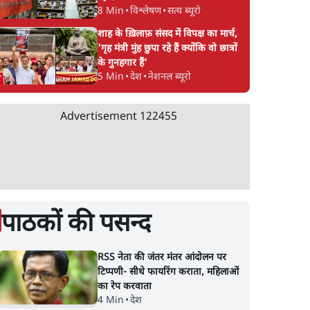
8 Min
•
विश्लेषण
•
सत्य ब्यूरो
शाह के ख़िलाफ़ संसद में विपक्ष का मार्च,
'गृह मंत्री मुंह छुपा रहे हैं क्योंकि वो छात्रों
के गुनहगार हैं'
5 Min
•
देश
•
नेशनल ब्यूरो
Advertisement
122455
पाठकों की पसन्द
RSS नेता की जंतर मंतर आंदोलन पर
टिप्पणी- सीधे फायरिंग कराता, महिलाओं
का रेप करवाता
4 Min
•
देश