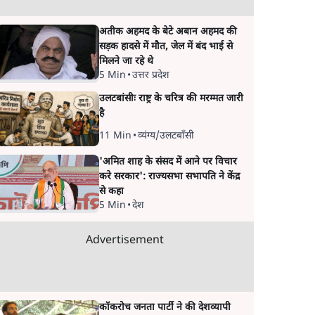
अतीक अहमद के बेटे अबान अहमद की
सड़क हादसे में मौत, जेल में बंद भाई से
मिलने जा रहे थे
5 Min
•
उत्तर प्रदेश
उलटबांसीः राष्ट्र के चरित्र की मरम्मत जारी
है
11 Min
•
व्यंग्य/उलटबाँसी
'अमित शाह के संसद में आने पर विचार
करे सरकार': राज्यसभा सभापति ने केंद्र
से कहा
5 Min
•
देश
Advertisement
कॉकरोच जनता पार्टी ने की देशव्यापी