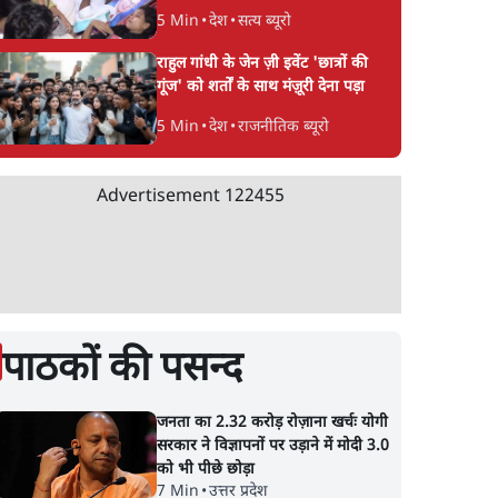
5 Min
•
देश
•
सत्य ब्यूरो
राहुल गांधी के जेन ज़ी इवेंट 'छात्रों की
गूंज' को शर्तों के साथ मंज़ूरी देना पड़ा
5 Min
•
देश
•
राजनीतिक ब्यूरो
Advertisement
122455
पाठकों की पसन्द
जनता का 2.32 करोड़ रोज़ाना खर्चः योगी
सरकार ने विज्ञापनों पर उड़ाने में मोदी 3.0
को भी पीछे छोड़ा
7 Min
•
उत्तर प्रदेश