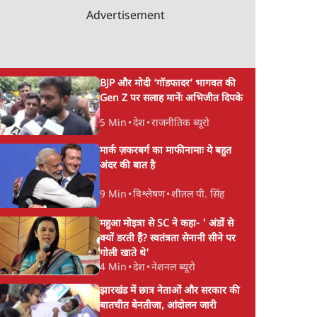
Advertisement
BJP और मोदी ‘गॉडफादर’ भागवत की
Gen Z पर सलाह मानेंः अभिजीत दिपके
5 Min
•
देश
•
राजनीतिक ब्यूरो
मार्क ज़करबर्ग का माफीनामाः ये बहुत
अंदर की बात है
9 Min
•
विश्लेषण
•
शीतल पी. सिंह
महुआ मोइत्रा से SC ने कहा- ' अंडों से
क्यों डरती हैं? स्वतंत्रता सेनानी सीने पर
गोली खाते थे'
4 Min
•
देश
•
नेशनल ब्यूरो
झारखंड में छात्र नेताओं और सरकार की
बातचीत बेनतीजा, आंदोलन जारी