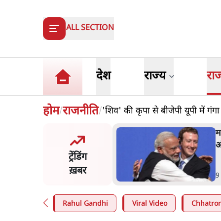
ALL SECTION
देश
राज्य
रा
होम
राजनीति
'शिव' की कृपा से बीजेपी यूपी में गंग
/
/
और मोदी ‘गॉडफादर’ भागवत
म
en Z पर सलाह मानेंः अभिजीत
अ
ट्रेंडिंग
े
ख़बर
n
.
देश
9
Rahul Gandhi
Viral Video
Chhatron