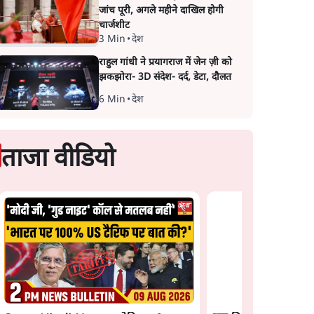
जांच पूरी, अगले महीने दाखिल होगी
चार्जशीट
3 Min
•
देश
राहुल गांधी ने प्रयागराज में जेन ज़ी को
झकझोरा- 3D संदेश- दर्द, डेटा, दौलत
6 Min
•
देश
ताजा वीडियो