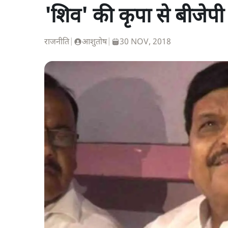
'शिव' की कृपा से बीजेपी य
राजनीति
|
आशुतोष
|
30 NOV, 2018