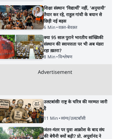
शिक्षा संस्थान ‘विद्यार्थी’ नहीं, ‘अनुयायी’
तैयार कर रहे, राहुल गांधी के बयान से
छिड़ी नई बहस
6 Min
•
वक़्त-बेवक़्त
क्या 95 साल पुराने भारतीय सांख्यिकी
संस्थान की स्वायत्तता पर भी अब मंडरा
रहा ख़तरा?
8 Min
•
विश्लेषण
Advertisement
उलटबांसीः राष्ट्र के चरित्र की मरम्मत जारी
है
11 Min
•
व्यंग्य/उलटबाँसी
जंतर-मंतर पर युवा आक्रोश के बाद संघ
की बेचैनी क्यों बढ़ी? प्रो. अपूर्वानंद ने