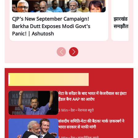
सत्य हिन्दी ऐप
डाउनलोड
करें
डॉ. वेद प्रताप वैदिक
डॉ. वेद प्रताप वैदिक भारत के वरिष्ठ पत्रकार, राजनैतिक विश्लेषक
एवं हिंदीप्रेमी हैं। डॉ. वैदिक अनेक भारतीय व विदेशी शोध-संस्थानों
एवं विश्वविद्यालयों में विज़िटिंग प्रोफ़ेसर रहे हैं।
डॉ. वेद प्रताप वैदिक
की और स्टोरी पढ़ें
अगली खबर लोड हो रही है...