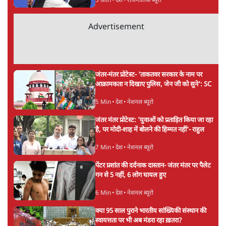
ताजा खबरें
Abhijeet Dipke Press Conference: CJP
का 'Kya Bolti Public' अभियान, चुनाव नहीं
लड़ेगी CJP!
दिल्ली
Urmilesh Exposes Voter List Plan: क्या
पिछड़ों और दलितों का वोट काट देगी BJP?
विश्लेषण
भागवत बोले- 'जेन ज़ी पर आँख मूंदकर भरोसा,
आंदोलन देश-विरोधी नहीं'; अतुल लिमये बोले थे-
'एंटी नेशनल'
6 Min
•
देश
Advertisement
अतीक अहमद के बेटे अबान अहमद की सड़क हादसे