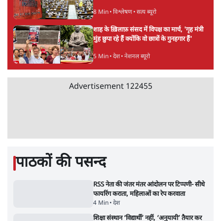
में मौत, जेल में बंद भाई से मिलने जा रहे थे
5 Min
•
उत्तर प्रदेश
उलटबांसीः राष्ट्र के चरित्र की मरम्मत जारी है
11 Min
•
व्यंग्य/उलटबाँसी
'अमित शाह के संसद में आने पर विचार करे सरकार':
राज्यसभा सभापति ने केंद्र से कहा
5 Min
•
देश
Advertisement
कॉकरोच जनता पार्टी ने की देशव्यापी अभियान की
घोषणा- 'क्या बोलती पब्लिक'
4 Min
•
देश
झारखंड के आंदोलनकारी छात्रों ने दबाव बढ़ाया,
सीएम हेमंत सोरेन का इस्तीफा मांगा, 10 को घेरेंगे