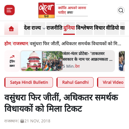
देश
राज्य
राजनीति
दुनिया
विश्लेषण
विचार
वीडियो
वक़्त
होम
/
राजस्थान
/
वसुंधरा फिर जीतीं, अधिकतर समर्थक विधायकों को मिला
टिकट
ाकतवर
जंतर मंतर प्रोटेस्ट: 'युवाओं को
रामकता न
प्रताड़ित किया जा रहा है, पर मोदी-
ट्रेंडिंग
ो सुने':
शाह में बोलने की हिम्मत नहीं'-
7 Min
.
देश
ख़बर
राहुल
Satya Hindi Bulletin
Rahul Gandhi
Viral Video
वसुंधरा फिर जीतीं, अधिकतर समर्थक
विधायकों को मिला टिकट
राजस्थान
|
21 NOV, 2018