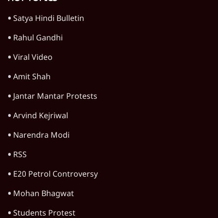
गन चलवाई, सरकार का आरोपों से इंकार
11 Min
•
देश
Advertisement
1224333
राजस्थान
कोटा में गरजे राहुल गांधी! NEET पेपर लीक और
रोजगार पर | Gen Z Protest
राजस्थान
Rajasthan Hospital Row: नई माँओं की मौत
पर मंत्री के घटिया बोल!
राजस्थान
Rajasthan Ghuskaand: 2.43 करोड़ का मेगा
घूसकांड!
राजस्थान