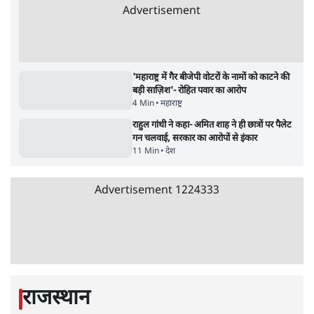
सर्वाधिक पढ़ी गयी खबरें
मेटा के सरेंडर के बाद भारत में केजरीवाल का इंस्टा
हैंडल बैनः AAP का आरोप
3 Min
•
देश
•
नेशनल ब्यूरो
संसदीय समिति-मेटा की बैठकः मार्क ज़करबर्ग ने
भारत सरकार से माफी मांगी
5 Min
•
देश
•
राजनीतिक ब्यूरो
Advertisement
जंतर-मंतर प्रोटेस्ट- 'ताकतवर सरकार के नाम पर
आक्रामकता न दिखाए पुलिस, जेन जी को सुने': SC