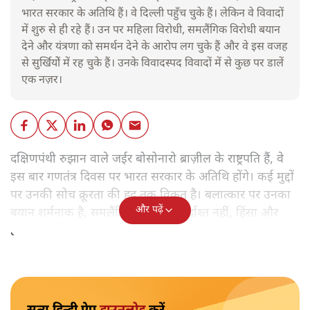
भारत सरकार के अतिथि हैं। वे दिल्ली पहुँच चुके हैं। लेकिन वे विवादों
में शुरु से ही रहे हैं। उन पर महिला विरोधी, समलैंगिक विरोधी बयान
देने और यंत्रणा को समर्थन देने के आरोप लग चुके हैं और वे इस वजह
से सुर्खियोें में रह चुके हैं। उनके विवादस्पद विवादों में से कुछ पर डालें
एक नज़र।
दक्षिणपंथी रुझान वाले जईर बोसोनारो ब्राज़ील के राष्ट्रपति हैं, वे
इस बार गणतंत्र दिवस पर भारत सरकार के अतिथि होंगे। कई मुद्दों
पर उनकी सोच क्रूरता की हद तक विकृत है। बलात्कार पर उनका
और पढ़ें
बयान शर्मनाक है, समलैंगिक लोग उन्हें बर्दाश्त नहीं, हिंसा और
हत्याएं उनकी 'रूल-बुक' में हैं।