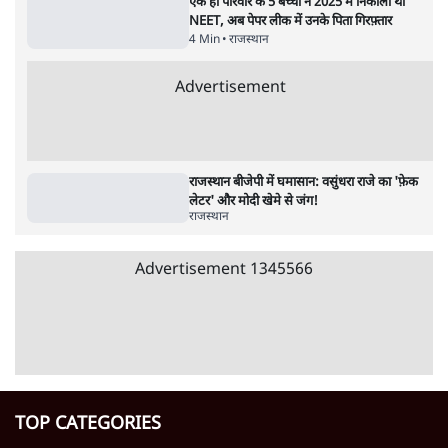
पाठकों की पसन्द
RSS नेता की जंतर मंतर आंदोलन पर टिप्पणी- सीधे
फायरिंग कराता, महिलाओं का रेप करवाता
4 Min
•
देश
शिक्षा संस्थान ‘विद्यार्थी’ नहीं, ‘अनुयायी’ तैयार कर
रहे, राहुल गांधी के बयान से छिड़ी नई बहस
6 Min
•
वक़्त-बेवक़्त
इंस्टाग्राम पर आरक्षण हटाओ आंदोलन का शिगूफा,
क्या Gen Z एकता तोड़ने की मुहिम?
7 Min
•
देश
Advertisement