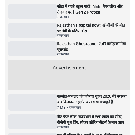
5 Min
•
देश
•
नेशनल ब्यूरो
जंतर मंतर प्रोटेस्ट: 'युवाओं को प्रताड़ित किया जा रहा
है, पर मोदी-शाह में बोलने की हिम्मत नहीं'- राहुल
7 Min
•
देश
•
नेशनल ब्यूरो
पेंटर प्रशांत की दर्दनाक दास्तान- जंतर मंतर पर पैलेट
गन से 5 नहीं, 6 लोग घायल हुए
6 Min
•
देश
•
नेशनल ब्यूरो
क्या 95 साल पुराने भारतीय सांख्यिकी संस्थान की
स्वायत्तता पर भी अब मंडरा रहा ख़तरा?
8 Min
•
विश्लेषण
•
सत्य ब्यूरो
शाह के ख़िलाफ़ संसद में विपक्ष का मार्च, 'गृह मंत्री
मुंह छुपा रहे हैं क्योंकि वो छात्रों के गुनहगार हैं'
5 Min
•
देश
•
नेशनल ब्यूरो
Advertisement
122455