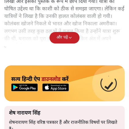
लिखीं और इसको पुस्तक के रूप में छाप दिया गया। यात्रा का
घोषित उद्देश्य था कि काशी को ठीक से समझा जाएगा। लेकिन कई
यात्रियों ने लिखा है कि उनकी हालत कोलंबस वाली हो गयी।
कोलंबस खोजने निकले थे भारत और खोज निकाला अमरीका।
लगभग उसी तरह कुछ ठलुओं ने कुबूल किया है उन्होंने यात्रा शुरू
और पढ़ें
की थी, बनारस को पूरा खोजने के लिए लेकिन अंत में अपने
आपको ही समझकर संतुष्ट हो गए।
सत्य हिन्दी ऐप
डाउनलोड
करें
शेष नारायण सिंह
शेषनारायण सिंह वरिष्ठ पत्रकार हैं और राजनीतिक विषयों पर लिखते