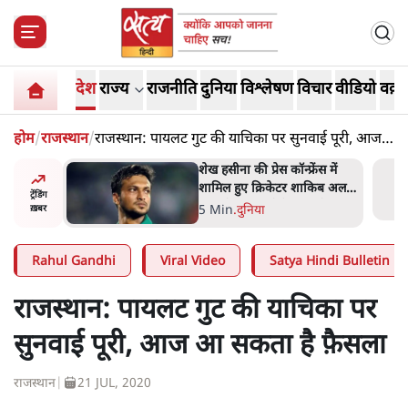
देश
राज्य
राजनीति
दुनिया
विश्लेषण
विचार
वीडियो
वक़्त
होम
/
राजस्थान
/
राजस्थान: पायलट गुट की याचिका पर सुनवाई पूरी, आज
आ सकता है फ़ैसला
अबान अहमद
शेख हसीना की प्रेस कॉन्फ्रेंस में
ेल में बंद
शामिल हुए क्रिकेटर शाकिब अल
ट्रेंडिंग
हसन के घर पर पेट्रोल बम से हमला
5 Min
.
दुनिया
ख़बर
Rahul Gandhi
Viral Video
Satya Hindi Bulletin
राजस्थान: पायलट गुट की याचिका पर
सुनवाई पूरी, आज आ सकता है फ़ैसला
राजस्थान
|
21 JUL, 2020