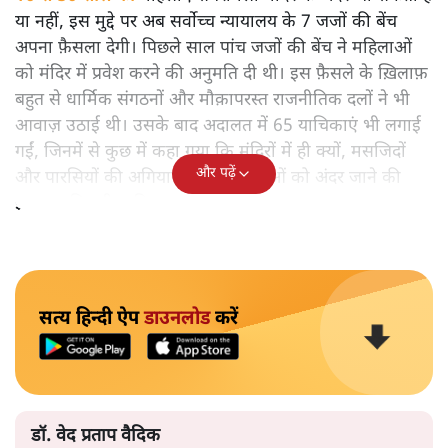
या नहीं, इस मुद्दे पर अब सर्वोच्च न्यायालय के 7 जजों की बेंच
अपना फ़ैसला देगी। पिछले साल पांच जजों की बेंच ने महिलाओं
को मंदिर में प्रवेश करने की अनुमति दी थी। इस फ़ैसले के ख़िलाफ़
बहुत से धार्मिक संगठनों और मौक़ापरस्त राजनीतिक दलों ने भी
आवाज़ उठाई थी। उसके बाद अदालत में 65 याचिकाएं भी लगाई
गईं, जिनमें से कुछ में कहा गया कि मंदिरों में ही क्यों, मसजिदों
और पढ़ें
और पारसियों की अगियारी में भी महिलाओं को अंदर जाने की
इजाजत मिलनी चाहिए।
सत्य हिन्दी ऐप
डाउनलोड
करें
डॉ. वेद प्रताप वैदिक