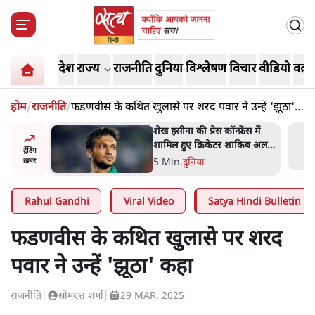
देश
राज्य
राजनीति
दुनिया
विश्लेषण
विचार
वीडियो
वक़्त
होम
/
राजनीति
/
फडणवीस के कथित खुलासे पर शरद पवार ने उन्हें 'झूठा'
कहा
अबान अहमद
शेख हसीना की प्रेस कॉन्फ्रेंस में
ेल में बंद
शामिल हुए क्रिकेटर शाकिब अल
ट्रेंडिंग
हसन के घर पर पेट्रोल बम से हमला
5 Min
.
दुनिया
ख़बर
Rahul Gandhi
Viral Video
Satya Hindi Bulletin
फडणवीस के कथित खुलासे पर शरद
पवार ने उन्हें 'झूठा' कहा
राजनीति
|
सोमदत्त शर्मा
|
29 MAR, 2025