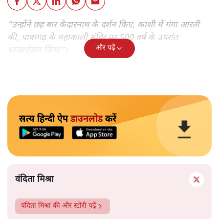
“उन्होंने छह बार केदारनाथ के दर्शन किए, काशी में गंगा आरती
की, पावागढ़ के महाकाली मंदिर पर 500 वर्ष के उपरांत
और पढ़ें
ध्वजारोहण किया”।
सत्य हिन्दी ऐप
डाउनलोड
करें
वंदिता मिश्रा
वंदिता मिश्रा
की और स्टोरी पढ़ें