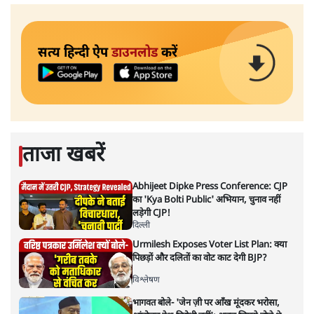
सत्य हिन्दी ऐप
डाउनलोड
करें
ताजा खबरें
Abhijeet Dipke Press Conference: CJP
का 'Kya Bolti Public' अभियान, चुनाव नहीं
लड़ेगी CJP!
दिल्ली
Urmilesh Exposes Voter List Plan: क्या
पिछड़ों और दलितों का वोट काट देगी BJP?
विश्लेषण
भागवत बोले- 'जेन ज़ी पर आँख मूंदकर भरोसा,