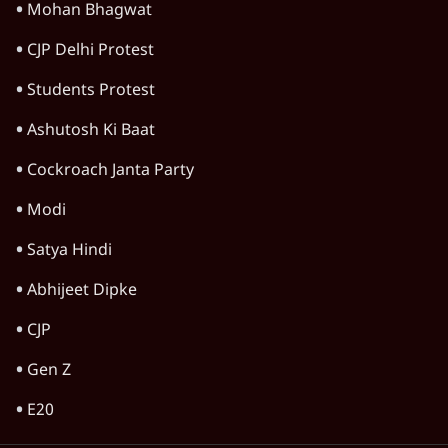
Mohan Bhagwat
CJP Delhi Protest
Students Protest
Ashutosh Ki Baat
Cockroach Janta Party
Modi
Satya Hindi
Abhijeet Dipke
CJP
Gen Z
E20