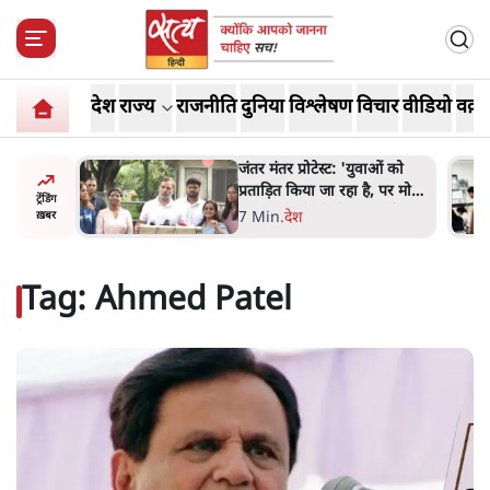
देश
राज्य
राजनीति
दुनिया
विश्लेषण
विचार
वीडियो
वक़्त
ाकतवर
जंतर मंतर प्रोटेस्ट: 'युवाओं को
रामकता न
प्रताड़ित किया जा रहा है, पर मोदी-
ट्रेंडिंग
ो सुने':
शाह में बोलने की हिम्मत नहीं'-
7 Min
.
देश
ख़बर
राहुल
Tag:
Ahmed Patel