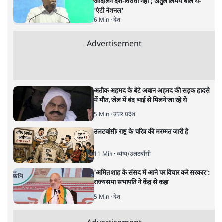
आंदोलन देश-विरोधी नहीं'; अतुल लिमये बोले थे-
'एंटी नेशनल'
6 Min
•
देश
Advertisement
अतीक अहमद के बेटे अबान अहमद की सड़क हादसे
में मौत, जेल में बंद भाई से मिलने जा रहे थे
5 Min
•
उत्तर प्रदेश
उलटबांसीः राष्ट्र के चरित्र की मरम्मत जारी है
11 Min
•
व्यंग्य/उलटबाँसी
'अमित शाह के संसद में आने पर विचार करे सरकार':
राज्यसभा सभापति ने केंद्र से कहा
5 Min
•
देश