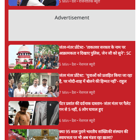
5 Min
•
देश
•
राजनीतिक ब्यूरो
Advertisement
जंतर-मंतर प्रोटेस्ट- 'ताकतवर सरकार के नाम पर
आक्रामकता न दिखाए पुलिस, जेन जी को सुने': SC
5 Min
•
देश
•
नेशनल ब्यूरो
जंतर मंतर प्रोटेस्ट: 'युवाओं को प्रताड़ित किया जा रहा
है, पर मोदी-शाह में बोलने की हिम्मत नहीं'- राहुल
7 Min
•
देश
•
नेशनल ब्यूरो
पेंटर प्रशांत की दर्दनाक दास्तान- जंतर मंतर पर पैलेट
गन से 5 नहीं, 6 लोग घायल हुए
6 Min
•
देश
•
नेशनल ब्यूरो
क्या 95 साल पुराने भारतीय सांख्यिकी संस्थान की
स्वायत्तता पर भी अब मंडरा रहा ख़तरा?