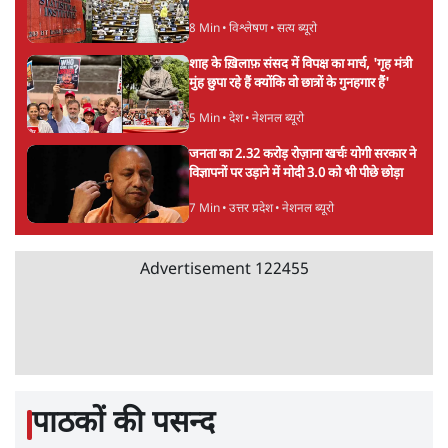
8 Min
•
विश्लेषण
•
सत्य ब्यूरो
शाह के ख़िलाफ़ संसद में विपक्ष का मार्च, 'गृह मंत्री
मुंह छुपा रहे हैं क्योंकि वो छात्रों के गुनहगार हैं'
5 Min
•
देश
•
नेशनल ब्यूरो
जनता का 2.32 करोड़ रोज़ाना खर्चः योगी सरकार ने
विज्ञापनों पर उड़ाने में मोदी 3.0 को भी पीछे छोड़ा
7 Min
•
उत्तर प्रदेश
•
नेशनल ब्यूरो
Advertisement
122455
पाठकों की पसन्द