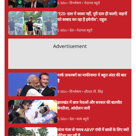
6 Min
•
विश्लेषण
•
नेशनल ब्यूरो
'E20- दाल में काला नहीं, पूरी दाल ही काली; वाहनों
को बरबाद कर रहा है इथेनॉल': राहुल
5 Min
•
देश
•
नेशनल ब्यूरो
Advertisement
मार्क ज़करबर्ग का माफीनामाः ये बहुत अंदर की बात
है
9 Min
•
विश्लेषण
•
शीतल पी. सिंह
झारखंड में छात्र नेताओं और सरकार की बातचीत
बेनतीजा, आंदोलन जारी
5 Min
•
देश
•
सत्य ब्यूरो
जंतर मंतर से गायब ABVP रांची में छात्रों के लिए क्यों
प्रोटेस्ट कर रही है