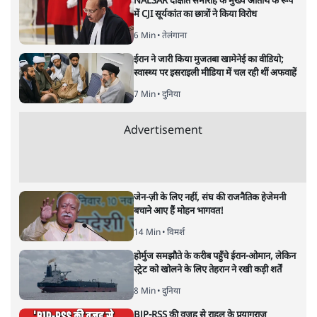
NALSAR दीक्षांत समारोह के मुख्य अतिथि के रूप
में CJI सूर्यकांत का छात्रों ने किया विरोध
6 Min
•
तेलंगाना
ईरान ने जारी किया मुजतबा खामेनेई का वीडियो;
स्वास्थ्य पर इसराइली मीडिया में चल रही थीं अफवाहें
7 Min
•
दुनिया
Advertisement
जेन-ज़ी के लिए नहीं, संघ की राजनैतिक हेजेमनी
बचाने आए हैं मोहन भागवत!
14 Min
•
विमर्श
होर्मुज समझौते के करीब पहुँचे ईरान-ओमान, लेकिन
स्ट्रेट को खोलने के लिए तेहरान ने रखी कड़ी शर्तें
8 Min
•
दुनिया
BJP-RSS की वजह से राहुल के प्रयागराज