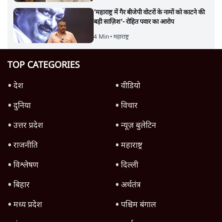
'महाराष्ट्र में गैर बीजेपी वोटरों के नामों को काटने की
बड़ी साज़िश'- रोहित पवार का आरोप
4 Min
•
महाराष्ट्र
TOP CATEGORIES
देश
वीडियो
दुनिया
विचार
उत्तर प्रदेश
न्यूज़ बुलेटिन
राजनीति
महाराष्ट्र
विश्लेषण
दिल्ली
बिहार
अर्थतंत्र
मध्य प्रदेश
पश्चिम बंगाल