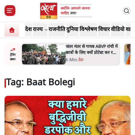
देश
राज्य
राजनीति
दुनिया
विश्लेषण
विचार
वीडियो
वक़्त
 रांची में
सुखबीर बादल और पीएम मोदी
ेस्ट कर रही
मिले, पंजाब चुनाव से पहले बीजेपी-
ट्रेंडिंग
अकाली दल गठबंधन की अटकलें
6 Min
.
पंजाब
ख़बर
तेज
Tag:
Baat Bolegi