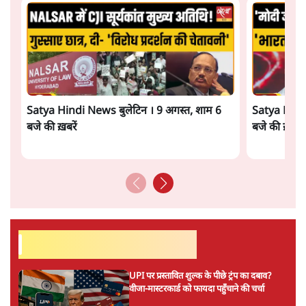
Satya Hindi News बुलेटिन । 9 अगस्त, शाम 6
Satya Hindi
बजे की ख़बरें
बजे की ख़बरें
सर्वाधिक पढ़ी गयी खबरें
UPI पर प्रस्तावित शुल्क के पीछे ट्रंप का दबाव?
वीजा-मास्टरकार्ड को फायदा पहुँचाने की चर्चा