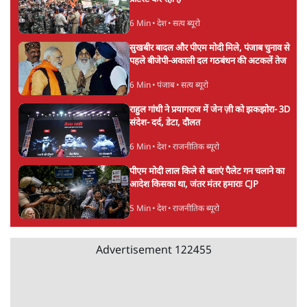
6 Min
•
देश
•
सत्य ब्यूरो
सुखबीर बादल और पीएम मोदी मिले, पंजाब चुनाव से
पहले बीजेपी-अकाली दल गठबंधन की अटकलें तेज
6 Min
•
पंजाब
•
सत्य ब्यूरो
राहुल गांधी ने प्रयागराज में जेन ज़ी को झकझोरा- 3D
संदेश- दर्द, डेटा, दौलत
6 Min
•
देश
•
राजनीतिक ब्यूरो
पीएम मोदी लाल किले से बताएं पैलेट गन चलाने का
आदेश किसका था, जंतर मंतर हमाराः CJP
5 Min
•
देश
•
राजनीतिक ब्यूरो
Advertisement
122455