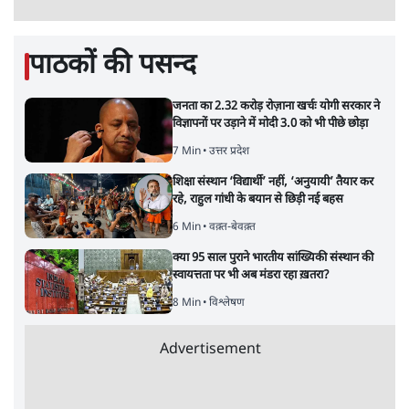
पाठकों की पसन्द
जनता का 2.32 करोड़ रोज़ाना खर्चः योगी सरकार ने
विज्ञापनों पर उड़ाने में मोदी 3.0 को भी पीछे छोड़ा
7 Min
•
उत्तर प्रदेश
शिक्षा संस्थान ‘विद्यार्थी’ नहीं, ‘अनुयायी’ तैयार कर
रहे, राहुल गांधी के बयान से छिड़ी नई बहस
6 Min
•
वक़्त-बेवक़्त
क्या 95 साल पुराने भारतीय सांख्यिकी संस्थान की
स्वायत्तता पर भी अब मंडरा रहा ख़तरा?
8 Min
•
विश्लेषण
Advertisement