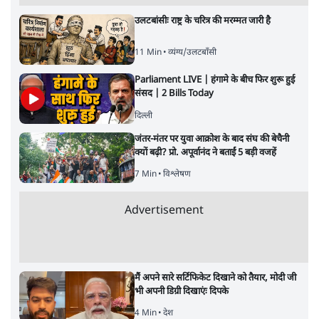
उलटबांसीः राष्ट्र के चरित्र की मरम्मत जारी है
11 Min
•
व्यंग्य/उलटबाँसी
Parliament LIVE | हंगामे के बीच फिर शुरू हुई
संसद | 2 Bills Today
दिल्ली
जंतर-मंतर पर युवा आक्रोश के बाद संघ की बेचैनी
क्यों बढ़ी? प्रो. अपूर्वानंद ने बताईं 5 बड़ी वजहें
7 Min
•
विश्लेषण
Advertisement
मैं अपने सारे सर्टिफिकेट दिखाने को तैयार, मोदी जी
भी अपनी डिग्री दिखाएंः दिपके
4 Min
•
देश