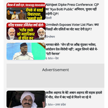
Abhijeet Dipke Press Conference: CJP
का 'Kya Bolti Public' अभियान, चुनाव नहीं
लड़ेगी CJP!
दिल्ली
Urmilesh Exposes Voter List Plan: क्या
पिछड़ों और दलितों का वोट काट देगी BJP?
विश्लेषण
भागवत बोले- 'जेन ज़ी पर आँख मूंदकर भरोसा,
आंदोलन देश-विरोधी नहीं'; अतुल लिमये बोले थे-
'एंटी नेशनल'
6 Min
•
देश
Advertisement
अतीक अहमद के बेटे अबान अहमद की सड़क हादसे
में मौत, जेल में बंद भाई से मिलने जा रहे थे
5 Min
•
उत्तर प्रदेश