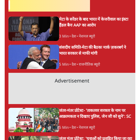
सर्वाधिक पढ़ी गयी खबरें
मेटा के सरेंडर के बाद भारत में केजरीवाल का इंस्टा
हैंडल बैनः AAP का आरोप
3 Min
•
देश
•
नेशनल ब्यूरो
संसदीय समिति-मेटा की बैठकः मार्क ज़करबर्ग ने
भारत सरकार से माफी मांगी
5 Min
•
देश
•
राजनीतिक ब्यूरो
Advertisement
जंतर-मंतर प्रोटेस्ट- 'ताकतवर सरकार के नाम पर
आक्रामकता न दिखाए पुलिस, जेन जी को सुने': SC
5 Min
•
देश
•
नेशनल ब्यूरो
जंतर मंतर प्रोटेस्ट: 'युवाओं को प्रताड़ित किया जा रहा