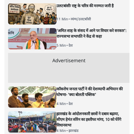
उलटबांसीः राष्ट्र के चरित्र की मरम्मत जारी है
11 Min
•
व्यंग्य/उलटबाँसी
'अमित शाह के संसद में आने पर विचार करे सरकार':
राज्यसभा सभापति ने केंद्र से कहा
5 Min
•
देश
Advertisement
कॉकरोच जनता पार्टी ने की देशव्यापी अभियान की
घोषणा- 'क्या बोलती पब्लिक'
4 Min
•
देश
झारखंड के आंदोलनकारी छात्रों ने दबाव बढ़ाया,
सीएम हेमंत सोरेन का इस्तीफा मांगा, 10 को घेरेंगे
विधानसभा
4 Min
•
झारखंड