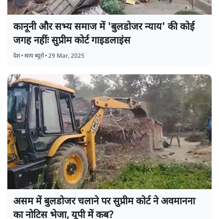
कानूनी और सभ्य समाज में 'बुलडोजर न्याय' की कोई
जगह नहींः सुप्रीम कोर्ट गाइडलाइंस
देश
•
सत्य ब्यूरो
•
29 Mar, 2025
असम में बुलडोजर चलाने पर सुप्रीम कोर्ट ने अवमानना
का नोटिस भेजा, यूपी में कब?