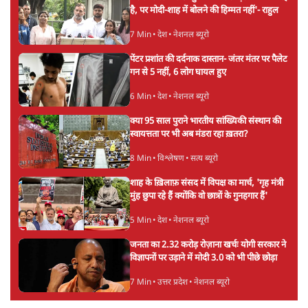
है, पर मोदी-शाह में बोलने की हिम्मत नहीं'- राहुल
7 Min
•
देश
•
नेशनल ब्यूरो
पेंटर प्रशांत की दर्दनाक दास्तान- जंतर मंतर पर पैलेट
गन से 5 नहीं, 6 लोग घायल हुए
6 Min
•
देश
•
नेशनल ब्यूरो
क्या 95 साल पुराने भारतीय सांख्यिकी संस्थान की
स्वायत्तता पर भी अब मंडरा रहा ख़तरा?
8 Min
•
विश्लेषण
•
सत्य ब्यूरो
शाह के ख़िलाफ़ संसद में विपक्ष का मार्च, 'गृह मंत्री
मुंह छुपा रहे हैं क्योंकि वो छात्रों के गुनहगार हैं'
5 Min
•
देश
•
नेशनल ब्यूरो
जनता का 2.32 करोड़ रोज़ाना खर्चः योगी सरकार ने
विज्ञापनों पर उड़ाने में मोदी 3.0 को भी पीछे छोड़ा
7 Min
•
उत्तर प्रदेश
•
नेशनल ब्यूरो