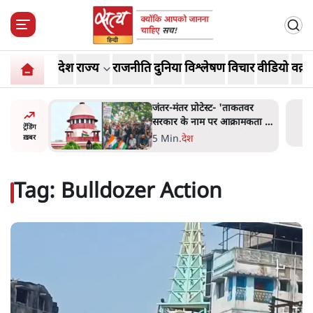
देश
राज्य
राजनीति
दुनिया
विश्लेषण
विचार
वीडियो
वक़्त
 बैठकः
जंतर-मंतर प्रोटेस्ट- 'ताकतवर
 सरकार से
सरकार के नाम पर आक्रामकता न
ट्रेंडिंग
दिखाए पुलिस, जेन जी को सुने':
5 Min
.
देश
ख़बर
SC
Tag:
Bulldozer Action