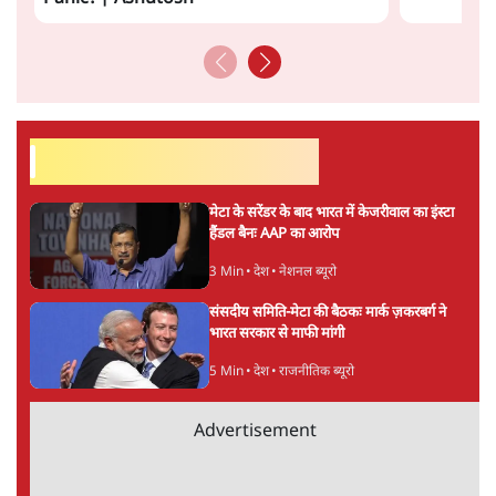
सर्वाधिक पढ़ी गयी खबरें
मेटा के सरेंडर के बाद भारत में केजरीवाल का इंस्टा
हैंडल बैनः AAP का आरोप
3 Min
•
देश
•
नेशनल ब्यूरो
संसदीय समिति-मेटा की बैठकः मार्क ज़करबर्ग ने
भारत सरकार से माफी मांगी
5 Min
•
देश
•
राजनीतिक ब्यूरो
Advertisement