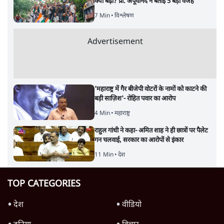
क्यों बढ़ी? प्रो. अपूर्वानंद ने बताईं 5 बड़ी वजहें
7 Min
•
विश्लेषण
Advertisement
'महाराष्ट्र में गैर बीजेपी वोटरों के नामों को काटने की
बड़ी साज़िश'- रोहित पवार का आरोप
4 Min
•
महाराष्ट्र
राहुल गांधी ने कहा- अमित शाह ने ही छात्रों पर पैलेट
गन चलवाई, सरकार का आरोपों से इंकार
11 Min
•
देश
TOP CATEGORIES
देश
वीडियो