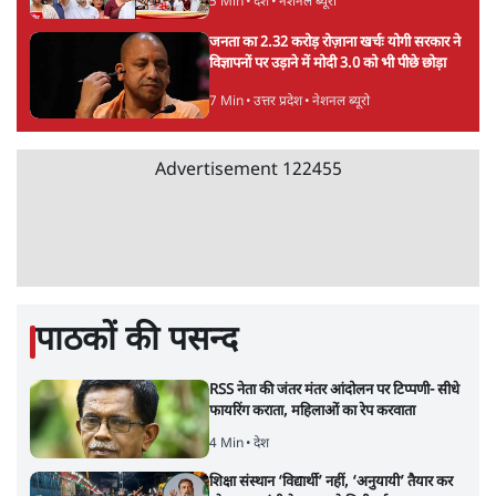
5 Min
•
देश
•
नेशनल ब्यूरो
जनता का 2.32 करोड़ रोज़ाना खर्चः योगी सरकार ने
विज्ञापनों पर उड़ाने में मोदी 3.0 को भी पीछे छोड़ा
7 Min
•
उत्तर प्रदेश
•
नेशनल ब्यूरो
Advertisement
122455
पाठकों की पसन्द
RSS नेता की जंतर मंतर आंदोलन पर टिप्पणी- सीधे
फायरिंग कराता, महिलाओं का रेप करवाता
4 Min
•
देश
शिक्षा संस्थान ‘विद्यार्थी’ नहीं, ‘अनुयायी’ तैयार कर