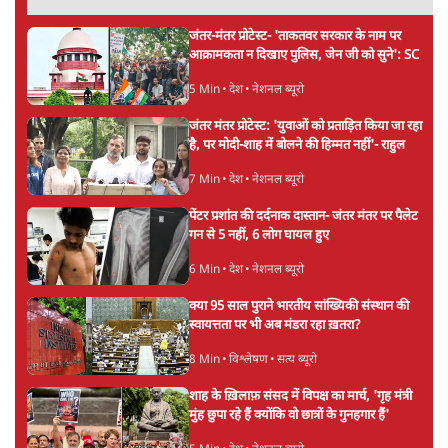
जंतर-मंतर प्रोटेस्ट- 'ताकतवर सरकार के नाम पर
आक्रामकता न दिखाए पुलिस, जेन जी को सुने': SC
5 Min
•
देश
•
नेशनल ब्यूरो
जंतर मंतर प्रोटेस्ट: 'युवाओं को प्रताड़ित किया जा रहा
है, पर मोदी-शाह में बोलने की हिम्मत नहीं'- राहुल
7 Min
•
देश
•
नेशनल ब्यूरो
पेंटर प्रशांत की दर्दनाक दास्तान- जंतर मंतर पर पैलेट
गन से 5 नहीं, 6 लोग घायल हुए
6 Min
•
देश
•
नेशनल ब्यूरो
क्या 95 साल पुराने भारतीय सांख्यिकी संस्थान की
स्वायत्तता पर भी अब मंडरा रहा ख़तरा?
8 Min
•
विश्लेषण
•
सत्य ब्यूरो
शाह के ख़िलाफ़ संसद में विपक्ष का मार्च, 'गृह मंत्री
मुंह छुपा रहे हैं क्योंकि वो छात्रों के गुनहगार हैं'