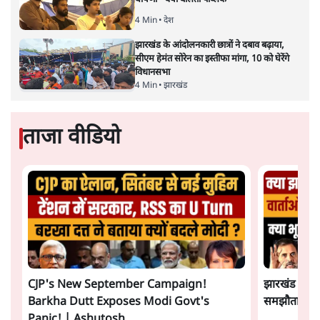
4 Min
•
देश
झारखंड के आंदोलनकारी छात्रों ने दबाव बढ़ाया,
सीएम हेमंत सोरेन का इस्तीफा मांगा, 10 को घेरेंगे
विधानसभा
4 Min
•
झारखंड
ताजा वीडियो
CJP's New September Campaign!
झारखंड छात्र
Barkha Dutt Exposes Modi Govt's
समझौता होने 
Panic! | Ashutosh