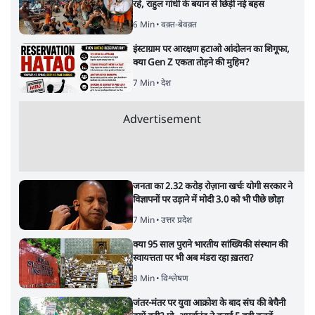
रहे, राहुल गांधी के बयान से छिड़ी नई बहस
6 Min
•
वक़्त-बेवक़्त
इंस्टाग्राम पर आरक्षण हटाओ आंदोलन का शिगूफा,
क्या Gen Z एकता तोड़ने की मुहिम?
7 Min
•
देश
Advertisement
जनता का 2.32 करोड़ रोज़ाना खर्चः योगी सरकार ने
विज्ञापनों पर उड़ाने में मोदी 3.0 को भी पीछे छोड़ा
7 Min
•
उत्तर प्रदेश
क्या 95 साल पुराने भारतीय सांख्यिकी संस्थान की
स्वायत्तता पर भी अब मंडरा रहा ख़तरा?
8 Min
•
विश्लेषण
जंतर-मंतर पर युवा आक्रोश के बाद संघ की बेचैनी