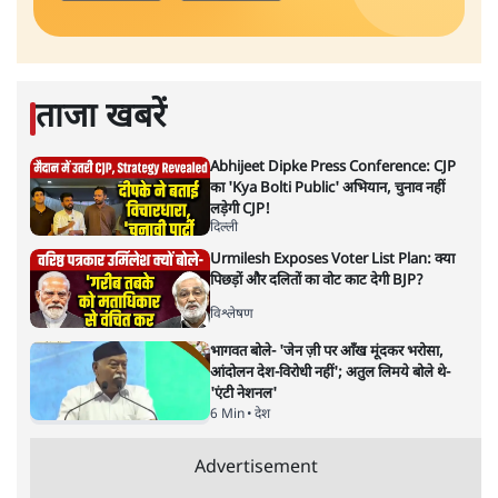
ताजा खबरें
Abhijeet Dipke Press Conference: CJP
का 'Kya Bolti Public' अभियान, चुनाव नहीं
लड़ेगी CJP!
दिल्ली
Urmilesh Exposes Voter List Plan: क्या
पिछड़ों और दलितों का वोट काट देगी BJP?
विश्लेषण
भागवत बोले- 'जेन ज़ी पर आँख मूंदकर भरोसा,
आंदोलन देश-विरोधी नहीं'; अतुल लिमये बोले थे-
'एंटी नेशनल'
6 Min
•
देश
Advertisement