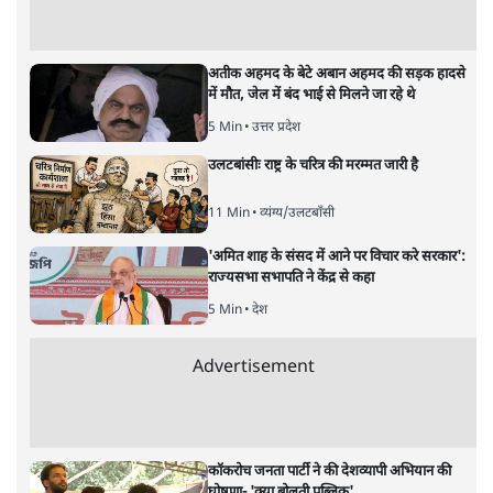
अतीक अहमद के बेटे अबान अहमद की सड़क हादसे
में मौत, जेल में बंद भाई से मिलने जा रहे थे
5 Min
•
उत्तर प्रदेश
उलटबांसीः राष्ट्र के चरित्र की मरम्मत जारी है
11 Min
•
व्यंग्य/उलटबाँसी
'अमित शाह के संसद में आने पर विचार करे सरकार':
राज्यसभा सभापति ने केंद्र से कहा
5 Min
•
देश
Advertisement
कॉकरोच जनता पार्टी ने की देशव्यापी अभियान की
घोषणा- 'क्या बोलती पब्लिक'