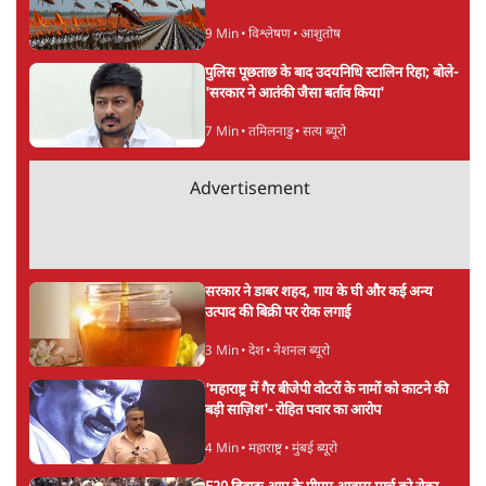
9 Min
•
विश्लेषण
•
आशुतोष
पुलिस पूछताछ के बाद उदयनिधि स्टालिन रिहा; बोले-
'सरकार ने आतंकी जैसा बर्ताव किया'
7 Min
•
तमिलनाडु
•
सत्य ब्यूरो
Advertisement
सरकार ने डाबर शहद, गाय के घी और कई अन्य
उत्पाद की बिक्री पर रोक लगाई
3 Min
•
देश
•
नेशनल ब्यूरो
'महाराष्ट्र में गैर बीजेपी वोटरों के नामों को काटने की
बड़ी साज़िश'- रोहित पवार का आरोप
4 Min
•
महाराष्ट्र
•
मुंबई ब्यूरो