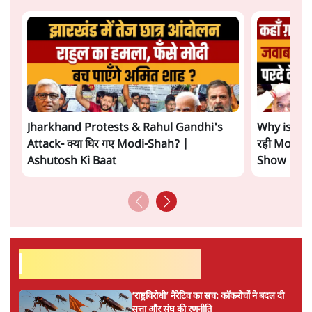
Jharkhand Protests & Rahul Gandhi's
Why is Ami
Attack- क्या घिर गए Modi-Shah? |
रही Modi G
Ashutosh Ki Baat
Show
सर्वाधिक पढ़ी गयी खबरें
‘राष्ट्रविरोधी’ नैरेटिव का सच: कॉकरोचों ने बदल दी
सत्ता और संघ की रणनीति