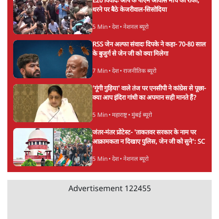
E20 विवादः आप के पीएम आवास मार्च को रोका,
धरने पर बैठे केजरीवाल-सिसोदिया
5 Min
•
देश
•
नेशनल ब्यूरो
RSS जेन अल्फा संवादः दिपके ने कहा- 70-80 साल
के बुजुर्ग से जेन जी को क्या मिलेगा
7 Min
•
देश
•
राजनीतिक ब्यूरो
'गूंगी गुड़िया' वाले तंज पर एनसीपी ने कांग्रेस से पूछा-
क्या आप इंदिरा गांधी का अपमान सही मानते हैं?
5 Min
•
महाराष्ट्र
•
मुंबई ब्यूरो
जंतर-मंतर प्रोटेस्ट- 'ताकतवर सरकार के नाम पर
आक्रामकता न दिखाए पुलिस, जेन जी को सुने': SC
5 Min
•
देश
•
नेशनल ब्यूरो
Advertisement
122455