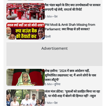
गैस भंडार बढ़ाने के लिए क्या उपभोक्ताओं पर सरकार
लगाएगी नई लेवी, रायटर्स की रिपोर्ट
5 Min
•
देश
PM Modi & Amit Shah Missing from
Parliament: क्या विपक्ष से डरी सरकार?
दिल्ली
Advertisement
शेख हसीना: '2024 में छात्र आंदोलन नहीं,
सुनियोजित तख्तापलट था; मैं अपने लोगों के पास
जरूर लौटूंगी'
5 Min
•
दुनिया
जंतर मंतर प्रोटेस्ट: 'युवाओं को प्रताड़ित किया जा रहा
है, पर मोदी-शाह में बोलने की हिम्मत नहीं'- राहुल
7 Min
•
देश