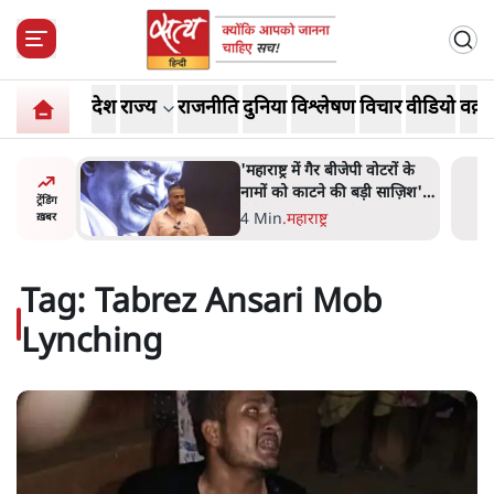
देश
राज्य
राजनीति
दुनिया
विश्लेषण
विचार
वीडियो
वक़्त
ाय के घी
'महाराष्ट्र में गैर बीजेपी वोटरों के
बिक्री पर
नामों को काटने की बड़ी साज़िश'-
ट्रेंडिंग
रोहित पवार का आरोप
4 Min
.
महाराष्ट्र
ख़बर
Tag:
Tabrez Ansari Mob
Lynching