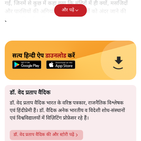
गईं, जिनमें से कुछ में कहा गया कि मंदिरों में ही क्यों, मसजिदों
और पढ़ें
और पारसियों की अगियारी में भी महिलाओं को अंदर जाने की
इजाजत मिलनी चाहिए।
सत्य हिन्दी ऐप
डाउनलोड
करें
डॉ. वेद प्रताप वैदिक
डॉ. वेद प्रताप वैदिक भारत के वरिष्ठ पत्रकार, राजनैतिक विश्लेषक
एवं हिंदीप्रेमी हैं। डॉ. वैदिक अनेक भारतीय व विदेशी शोध-संस्थानों
एवं विश्वविद्यालयों में विज़िटिंग प्रोफ़ेसर रहे हैं।
डॉ. वेद प्रताप वैदिक
की और स्टोरी पढ़ें