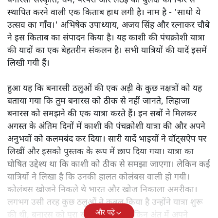
बनारसी संस्कृति, धर्म, परंपरा और लंठई की बुलंदी को फिर से
स्थापित करने वाली एक किताब हाथ लगी है। नाम है - 'साधो ये
उत्सव का गाँव।' अभिषेक उपाध्याय, अजय सिंह और रत्नाकर चौबे
ने इस किताब का संपादन किया है। यह काशी की पंचक्रोशी यात्रा
की यादों का एक बेहतरीन संकलन है। सभी यात्रियों की यादें इसमें
लिखी गयी हैं।
हुआ यह कि बनारसी ठलुओं की एक अड़ी के कुछ नक्षत्रों को यह
बताया गया कि तुम बनारस को ठीक से नहीं जानते, लिहाजा
बनारस को समझने की एक यात्रा करते हैं। इन सबों ने मिलकर
अगस्त के अंतिम दिनों में काशी की पंचक्रोशी यात्रा की और अपने
अनुभवों को कलमबंद कर दिया। सारी यादें भाइयों ने वॉट्सऐप पर
लिखीं और इसको पुस्तक के रूप में छाप दिया गया। यात्रा का
घोषित उद्देश्य था कि काशी को ठीक से समझा जाएगा। लेकिन कई
यात्रियों ने लिखा है कि उनकी हालत कोलंबस वाली हो गयी।
कोलंबस खोजने निकले थे भारत और खोज निकाला अमरीका।
लगभग उसी तरह कुछ ठलुओं ने कुबूल किया है उन्होंने यात्रा शुरू
और पढ़ें
की थी, बनारस को पूरा खोजने के लिए लेकिन अंत में अपने