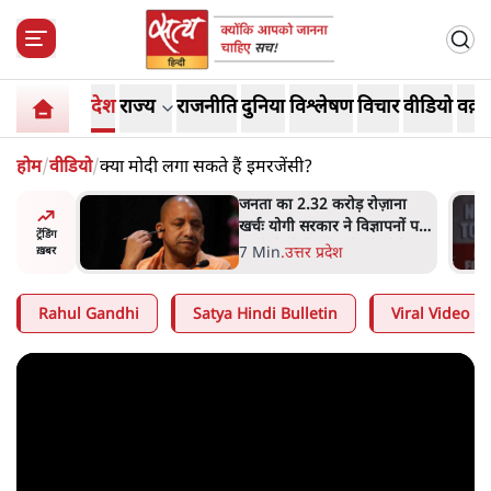
देश
राज्य
राजनीति
दुनिया
विश्लेषण
विचार
वीडियो
वक़्त
होम
/
वीडियो
/
क्या मोदी लगा सकते हैं इमरजेंसी?
 विपक्ष का
जनता का 2.32 करोड़ रोज़ाना
हे हैं
खर्चः योगी सरकार ने विज्ञापनों पर
ट्रेंडिंग
गार हैं'
उड़ाने में मोदी 3.0 को भी पीछे
7 Min
.
उत्तर प्रदेश
ख़बर
छोड़ा
Rahul Gandhi
Satya Hindi Bulletin
Viral Video