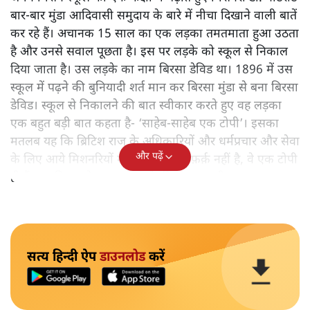
बार-बार मुंडा आदिवासी समुदाय के बारे में नीचा दिखाने वाली बातें
कर रहे हैं। अचानक 15 साल का एक लड़का तमतमाता हुआ उठता
है और उनसे सवाल पूछता है। इस पर लड़के को स्कूल से निकाल
दिया जाता है। उस लड़के का नाम बिरसा डेविड था। 1896 में उस
स्कूल में पढ़ने की बुनियादी शर्त मान कर बिरसा मुंडा से बना बिरसा
डेविड। स्कूल से निकालने की बात स्वीकार करते हुए वह लड़का
एक बहुत बड़ी बात कहता है- ‘साहेब-साहेब एक टोपी’। इसका
मतलब यह कि ब्रिटिश राज के अधिकारियों और धर्मप्रचार और सेवा
और पढ़ें
के लिए आये मिशनरियों में दरअसल कोई फ़र्क़ नहीं है, वे एक टोपी
ही हैं। यह बिरसा के भगवान बनने की शुरुआत थी।
सत्य हिन्दी ऐप
डाउनलोड
करें