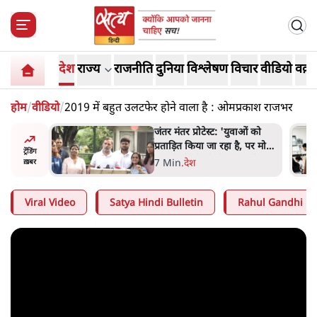
देश
राज्य
राजनीति
दुनिया
विश्लेषण
विचार
वीडियो
वक़्त
होम
/
वीडियो
/
2019 में बहुत उलटफेर होने वाला है : ओमप्रकाश राजभर
ाओं को
पेंटर प्रशांत की दर्दनाक दास्तान-
ै, पर मोदी-
जंतर मंतर पर पैलेट गन से 5 नहीं,
ट्रेंडिंग
 नहीं'-
6 लोग घायल हुए
6 Min
.
देश
ख़बर
Viral Video
Satya Hindi Bulletin
Rahul Gandhi