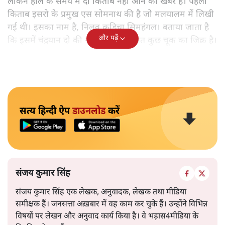
लेकिन हाल के समय में दो किताबें नहीं आने की खबर है। पहली
किताब इसरो के प्रमुख एस सोमनाथ की है जो मलयालम में लिखी
गई थी। इसका नाम है, निलवु कुडिचा सिमहंगल। बताया जाता है
और पढ़ें
कि इसमें चंद्रयान दो की नाकामी से संबंधित कुछ चूक का जिक्र है।
सत्य हिन्दी ऐप
डाउनलोड
करें
संजय कुमार सिंह
संजय कुमार सिंह एक लेखक, अनुवादक, लेखक तथा मीडिया
समीक्षक हैं। जनसत्ता अख़बार में वह काम कर चुके हैं। उन्होंने विभिन्न
विषयों पर लेखन और अनुवाद कार्य किया है। वे भड़ास4मीडिया के