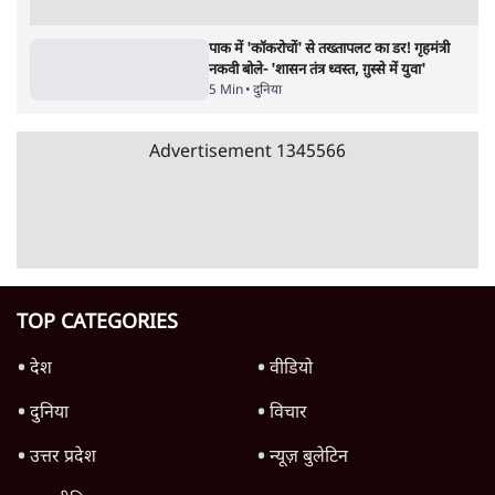
पाठकों की पसन्द
जनता का 2.32 करोड़ रोज़ाना खर्चः योगी सरकार ने
विज्ञापनों पर उड़ाने में मोदी 3.0 को भी पीछे छोड़ा
7 Min
•
उत्तर प्रदेश
शिक्षा संस्थान ‘विद्यार्थी’ नहीं, ‘अनुयायी’ तैयार कर
रहे, राहुल गांधी के बयान से छिड़ी नई बहस
6 Min
•
वक़्त-बेवक़्त
क्या 95 साल पुराने भारतीय सांख्यिकी संस्थान की
स्वायत्तता पर भी अब मंडरा रहा ख़तरा?
8 Min
•
विश्लेषण
Advertisement
उलटबांसीः राष्ट्र के चरित्र की मरम्मत जारी है
11 Min
•
व्यंग्य/उलटबाँसी
Parliament LIVE | हंगामे के बीच फिर शुरू हुई