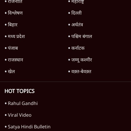
संसद | 2 Bills Today
दिल्ली
मैं अपने सारे सर्टिफिकेट दिखाने को तैयार, मोदी जी
भी अपनी डिग्री दिखाएंः दिपके
4 Min
•
देश
Advertisement
'महाराष्ट्र में गैर बीजेपी वोटरों के नामों को काटने की
बड़ी साज़िश'- रोहित पवार का आरोप
4 Min
•
महाराष्ट्र
पीएम केयर्स फंडः मार्च 2023 के बाद कोई हिसाब-
किताब नहीं, द हिन्दू की पड़ताल
4 Min
•
देश
Advertisement
1224333