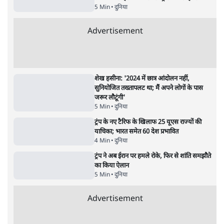
भारत में मेटा की 'अवैध सेंसरशिप' बढ़ी, एक्टिविस्ट
टेलीग्राम की तरफ मुड़े
11 Min
•
देश
•
यूसुफ किरमानी
जेन-ज़ी के लिए नहीं, संघ की राजनैतिक हेजेमनी
बचाने आए हैं मोहन भागवत!
14 Min
•
विमर्श
•
वंदिता मिश्रा
ईरान ने जारी किया मुजतबा खामेनेई का वीडियो;
स्वास्थ्य पर इसराइली मीडिया में चल रही थीं अफवाहें
7 Min
•
दुनिया
•
विदेश डेस्क
Advertisement
122455