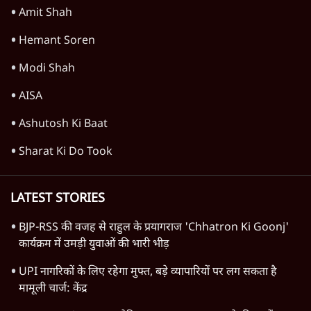
शेख हसीना: '2024 में छात्र आंदोलन नहीं,
सुनियोजित तख्तापलट था; मैं अपने लोगों के पास
जरूर लौटूंगी'
5 Min
•
दुनिया
ट्रंप के नए टैरिफ के खिलाफ 25 यूएस राज्यों की
याचिका; भारत समेत 60 देश प्रभावित
4 Min
•
दुनिया
ट्रंप ने अब ईरान पर हमले रोके, फिर से शांति समझौते
का किया ऐलान
5 Min
•
दुनिया
Advertisement
पाक में 'कॉकरोचों' से तख्तापलट का डर! गृहमंत्री
नकवी बोले- 'शासन तंत्र ध्वस्त, ग़ुस्से में युवा'
5 Min
•
दुनिया
Advertisement
1345566