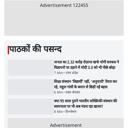
8 Min
•
पश्चिम बंगाल
अगस्त क्रांति आंदोलन में जनता की एकजुटता कायम
रहती तो देश का विभाजन संभव नहीं था!
16 Min
•
विचार
Advertisement
NALSAR दीक्षांत समारोह के मुख्य अतिथि के रूप
में CJI सूर्यकांत का छात्रों ने किया विरोध
6 Min
•
तेलंगाना
ईरान ने जारी किया मुजतबा खामेनेई का वीडियो;
स्वास्थ्य पर इसराइली मीडिया में चल रही थीं अफवाहें
7 Min
•
दुनिया