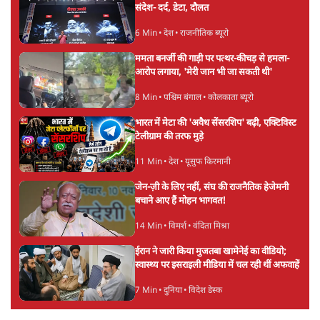
4 Min
•
देश
बीजेपी-अकाली गठबंधन हुआ तो ये पुराने गठबंधन
की वापसी के बजाय क्यों होगा नया राजनीतिक
प्रयोग?
7 Min
•
पंजाब
उमर खालिद की किताब पर चर्चा के लिए
ऑडिटोरियम की बुकिंग JNU ने रद्द की, कहा- 'अधूरी
जानकारी दी'
6 Min
•
देश
Advertisement
झारखंड प्रोटेस्ट: JPSC परीक्षा रद्द होगी, लेकिन छात्र
CBI जांच की मांग पर अड़े; धरना-प्रदर्शन जारी
8 Min
•
झारखंड
ममता बनर्जी की गाड़ी पर पत्थर-कीचड़ से हमला-
आरोप लगाया, 'मेरी जान भी जा सकती थी'