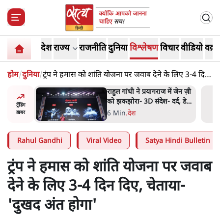
देश
राज्य
राजनीति
दुनिया
विश्लेषण
विचार
वीडियो
वक़्त
होम
/
दुनिया
/
ट्रंप ने हमास को शांति योजना पर जवाब देने के लिए 3-4 दिन
दिए, चेताया- 'दुखद अंत होगा'
में जेन ज़ी
ममता बनर्जी की गाड़ी पर पत्थर-
र्द, डेटा,
कीचड़ से हमला- आरोप लगाया,
ट्रेंडिंग
'मेरी जान भी जा सकती थी'
8 Min
.
पश्चिम बंगाल
ख़बर
Rahul Gandhi
Viral Video
Satya Hindi Bulletin
ट्रंप ने हमास को शांति योजना पर जवाब
देने के लिए 3-4 दिन दिए, चेताया-
'दुखद अंत होगा'