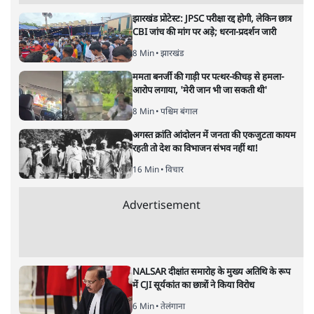
सतीश झा
मोदी सरकार का बजट 2026 बड़े बदलाव का वादा करता दिखता है,
लेकिन क्या वह देहलीज़ पार कर पाया? नीतिगत झिझक, अधूरे सुधार
और ठहरे फैसलों के बीच बजट की आलोचनात्मक समीक्षा पढ़िए।
निर्मला सीतारमण जब 1 फ़रवरी
2026 को अपना नौवाँ केंद्रीय
बजट पेश करने उठीं तो वे आसानी से रिकॉर्ड बुक में दर्ज हो गईं।
लेकिन उसके बाद जो आया, उसने साफ़ दिखा दिया कि बिना
नएपन के सिर्फ़ सहनशक्ति कितनी दूर तक ले जा सकती है।
उनकी प्रस्तुति आत्मविश्वास से भरी थी। भाषण 90 मिनट चला और
एक ऐसे व्यक्ति की तरह बहता गया जो बजट‑दिवस की पूरी रस्में
कंठस्थ कर चुका हो। नारे वही पुराने—“विकसित भारत”, “ऑरेंज