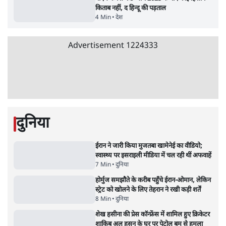
झारखंड में छात्र नेताओं और सरकार की बातचीत
बेनतीजा, आंदोलन जारी
5 Min
•
देश
•
सत्य ब्यूरो
जंतर मंतर से गायब ABVP रांची में छात्रों के लिए क्यों
प्रोटेस्ट कर रही है
6 Min
•
देश
•
सत्य ब्यूरो
Advertisement
राहुल गांधी ने प्रयागराज में जेन ज़ी को झकझोरा- 3D
संदेश- दर्द, डेटा, दौलत
6 Min
•
देश
•
राजनीतिक ब्यूरो
ममता बनर्जी की गाड़ी पर पत्थर-कीचड़ से हमला-
आरोप लगाया, 'मेरी जान भी जा सकती थी'
8 Min
•
पश्चिम बंगाल
•
कोलकाता ब्यूरो