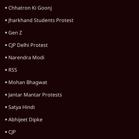
दुनिया
ईरान ने जारी किया मुजतबा खामेनेई का वीडियो;
स्वास्थ्य पर इसराइली मीडिया में चल रही थीं अफवाहें
7 Min
•
दुनिया
होर्मुज समझौते के करीब पहुँचे ईरान-ओमान, लेकिन
स्ट्रेट को खोलने के लिए तेहरान ने रखी कड़ी शर्तें
8 Min
•
दुनिया
शेख हसीना की प्रेस कॉन्फ्रेंस में शामिल हुए क्रिकेटर
शाकिब अल हसन के घर पर पेट्रोल बम से हमला
5 Min
•
दुनिया
Advertisement