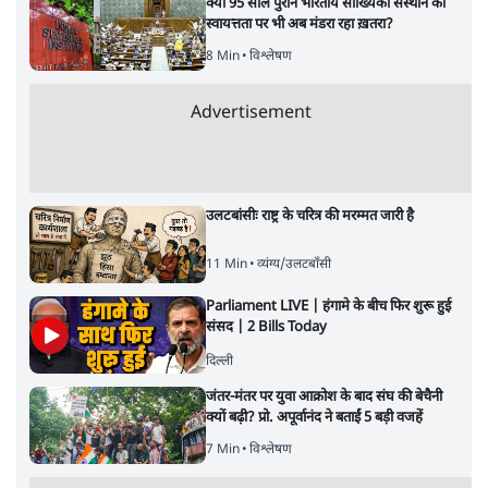
क्या 95 साल पुराने भारतीय सांख्यिकी संस्थान की
स्वायत्तता पर भी अब मंडरा रहा ख़तरा?
8 Min
•
विश्लेषण
Advertisement
उलटबांसीः राष्ट्र के चरित्र की मरम्मत जारी है
11 Min
•
व्यंग्य/उलटबाँसी
Parliament LIVE | हंगामे के बीच फिर शुरू हुई
संसद | 2 Bills Today
दिल्ली
जंतर-मंतर पर युवा आक्रोश के बाद संघ की बेचैनी
क्यों बढ़ी? प्रो. अपूर्वानंद ने बताईं 5 बड़ी वजहें
7 Min
•
विश्लेषण