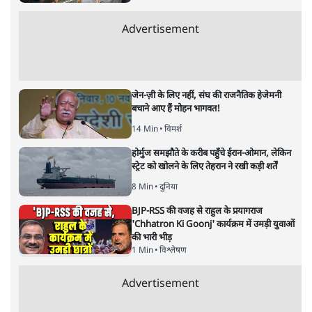
Advertisement
जेन-ज़ी के लिए नहीं, संघ की राजनैतिक हेजेमनी
बचाने आए हैं मोहन भागवत!
14 Min
•
विमर्श
होर्मुज समझौते के करीब पहुँचे ईरान-ओमान, लेकिन
स्ट्रेट को खोलने के लिए तेहरान ने रखी कड़ी शर्तें
8 Min
•
दुनिया
BJP-RSS की वजह से राहुल के प्रयागराज
'Chhatron Ki Goonj' कार्यक्रम में उमड़ी युवाओं
की भारी भीड़
1 Min
•
विश्लेषण
Advertisement