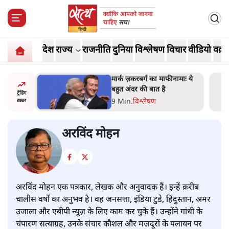
देश
राज्य
राजनीति
दुनिया
विश्लेषण
विचार
वीडियो
वक़्त
ं, पूरी दाल
मार्क ज़करबर्ग का माफीनामाः ये
रबाद कर
बहुत अंदर की बात है
ट्रेंडिंग
9 Min
.
विश्लेषण
ख़बर
अरविंद मोहन
अरविंद मोहन एक पत्रकार, लेखक और अनुवादक हैं। इन्हें क़रीब
चालीस वर्षों का अनुभव है। वह जनसत्ता, इंडिया टुडे, हिंदुस्तान, अमर
उजाला और एबीपी न्यूज़ के लिए काम कर चुके हैं। उन्होंने गांधी के
चंपारण सत्याग्रह, उनके संचार कौशल और मज़दूरों के पलायन पर