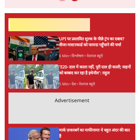
सर्वाधिक पढ़ी गयी खबरें
UPI पर प्रस्तावित शुल्क के पीछे ट्रंप का दबाव?
वीजा-मास्टरकार्ड को फायदा पहुँचाने की चर्चा
6 Min
•
विश्लेषण
•
नेशनल ब्यूरो
'E20- दाल में काला नहीं, पूरी दाल ही काली; वाहनों
को बरबाद कर रहा है इथेनॉल': राहुल
5 Min
•
देश
•
नेशनल ब्यूरो
Advertisement
मार्क ज़करबर्ग का माफीनामाः ये बहुत अंदर की बात
है