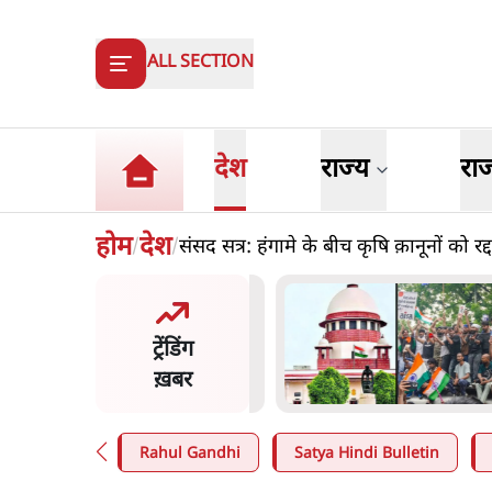
ALL SECTION
देश
राज्य
रा
होम
देश
संसद सत्र: हंगामे के बीच कृषि क़ानूनों को रद
/
/
य समिति-मेटा की बैठकः मार्क
ज
र्ग ने भारत सरकार से माफी
क
ट्रेंडिंग
प
ख़बर
n
.
देश
5
Rahul Gandhi
Satya Hindi Bulletin