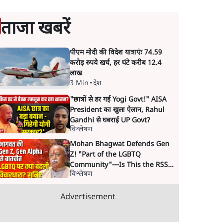
ताजा खबरें
पीएम मोदी की विदेश यात्राएंः 74.59
करोड़ रुपये खर्च, हर घंटे करीब 12.4
लाख
3 Min
•
देश
"छात्रों से डर गई Yogi Govt!" AISA
President का खुला ऐलान, Rahul
Gandhi से घबराई UP Govt?
विश्लेषण
Mohan Bhagwat Defends Gen
Z! "Part of the LGBTQ
Community"—Is This the RSS's
विश्लेषण
New Move?
Advertisement