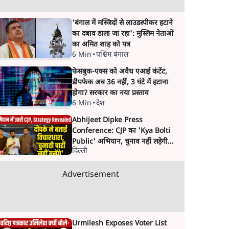
'बंगाल में मस्जिदों से लाउडस्पीकर हटाने
का दबाव डाला जा रहा': मुस्लिम नेताओं
का अमित शाह को पत्र
6 Min
•
पश्चिम बंगाल
फेसबुक-एक्स को अवैध एआई कंटेंट,
डीपफेक अब 36 नहीं, 3 घंटे में हटाना
होगा? सरकार का नया प्रस्ताव
6 Min
•
देश
Abhijeet Dipke Press
Conference: CJP का 'Kya Bolti
Public' अभियान, चुनाव नहीं लड़ेगी
दिल्ली
CJP!
Advertisement
Urmilesh Exposes Voter List