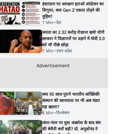
इंस्टाग्राम पर आरक्षण हटाओ आंदोलन का
शिगूफा, क्या Gen Z एकता तोड़ने की
मुहिम?
7 Min
•
देश
जनता का 2.32 करोड़ रोज़ाना खर्चः योगी
सरकार ने विज्ञापनों पर उड़ाने में मोदी 3.0
को भी पीछे छोड़ा
7 Min
•
उत्तर प्रदेश
Advertisement
क्या 95 साल पुराने भारतीय सांख्यिकी
संस्थान की स्वायत्तता पर भी अब मंडरा
रहा ख़तरा?
8 Min
•
विश्लेषण
जंतर-मंतर पर युवा आक्रोश के बाद संघ
की बेचैनी क्यों बढ़ी? प्रो. अपूर्वानंद ने