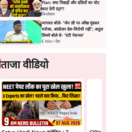
Plan: क्या पिछड़ों और दलितों का वोट
काट देगी BJP?
विश्लेषण
भागवत बोले- 'जेन ज़ी पर आँख मूंदकर
भरोसा, आंदोलन देश-विरोधी नहीं'; अतुल
लिमये बोले थे- 'एंटी नेशनल'
6 Min
•
देश
ताजा वीडियो