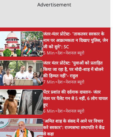
Advertisement
जंतर-मंतर प्रोटेस्ट- 'ताकतवर सरकार के
नाम पर आक्रामकता न दिखाए पुलिस, जेन
जी को सुने': SC
5 Min
•
देश
•
नेशनल ब्यूरो
जंतर मंतर प्रोटेस्ट: 'युवाओं को प्रताड़ित
किया जा रहा है, पर मोदी-शाह में बोलने
की हिम्मत नहीं'- राहुल
7 Min
•
देश
•
नेशनल ब्यूरो
पेंटर प्रशांत की दर्दनाक दास्तान- जंतर
मंतर पर पैलेट गन से 5 नहीं, 6 लोग घायल
हुए
6 Min
•
देश
•
नेशनल ब्यूरो
'अमित शाह के संसद में आने पर विचार
करे सरकार': राज्यसभा सभापति ने केंद्र
से कहा