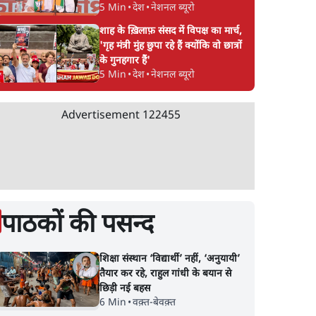
5 Min
•
देश
•
नेशनल ब्यूरो
शाह के ख़िलाफ़ संसद में विपक्ष का मार्च,
'गृह मंत्री मुंह छुपा रहे हैं क्योंकि वो छात्रों
के गुनहगार हैं'
5 Min
•
देश
•
नेशनल ब्यूरो
Advertisement
122455
पाठकों की पसन्द
शिक्षा संस्थान ‘विद्यार्थी’ नहीं, ‘अनुयायी’
तैयार कर रहे, राहुल गांधी के बयान से
छिड़ी नई बहस
6 Min
•
वक़्त-बेवक़्त