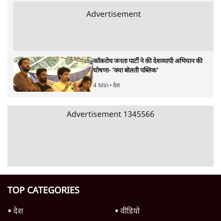
देश
SC-ST आरक्षण में क्रीमी लेयर क्यों नहीं? केंद्र ने
सुप्रीम कोर्ट में बताया कारण
5 Min
•
देश
सीजेपी ने अपना 4 सूत्री एजेंडा जारी किया- शिक्षा,
रोज़गार, सरकारी संस्थाओं की जवाबदेही
3 Min
•
देश
पीएम मोदी की विदेश यात्राएंः 74.59 करोड़ रुपये
खर्च, हर घंटे करीब 12.4 लाख
3 Min
•
देश
Advertisement