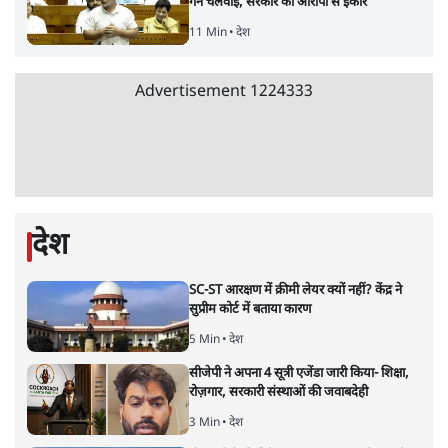
7 Min
•
देश
जनता का 2.32 करोड़ रोज़ाना खर्चः योगी सरकार ने
विज्ञापनों पर उड़ाने में मोदी 3.0 को भी पीछे छोड़ा
7 Min
•
उत्तर प्रदेश
Advertisement
क्या 95 साल पुराने भारतीय सांख्यिकी संस्थान की
स्वायत्तता पर भी अब मंडरा रहा ख़तरा?
8 Min
•
विश्लेषण
उलटबांसीः राष्ट्र के चरित्र की मरम्मत जारी है
11 Min
•
व्यंग्य/उलटबाँसी
जंतर-मंतर पर युवा आक्रोश के बाद संघ की बेचैनी
क्यों बढ़ी? प्रो. अपूर्वानंद ने बताईं 5 बड़ी वजहें