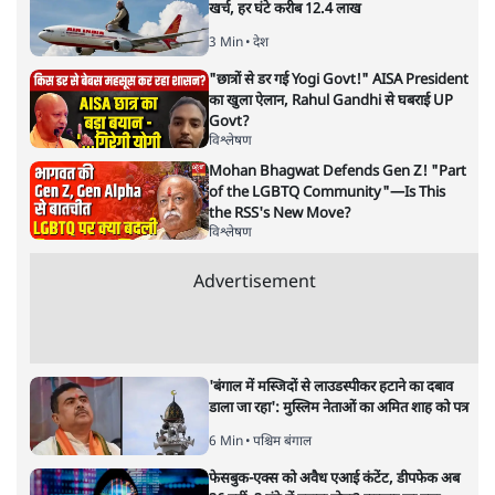
समी अहमद
समी अहमद
की और स्टोरी पढ़ें
अगली खबर लोड हो रही है...
ताजा खबरें
SC-ST आरक्षण में क्रीमी लेयर क्यों नहीं? केंद्र ने
सुप्रीम कोर्ट में बताया कारण
5 Min
•
देश
पेपर लीक घोटाले की सच्चाई: छात्रों के विरोध और
भर्ती में धोखाधड़ी पर राजेंद्र तिवारी। BJP बनाम