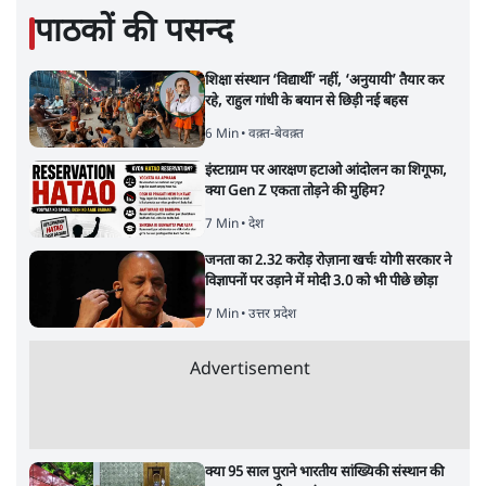
भारत सरकार से माफी मांगी
5 Min
•
देश
•
राजनीतिक ब्यूरो
Advertisement
जंतर-मंतर प्रोटेस्ट- 'ताकतवर सरकार के नाम पर
आक्रामकता न दिखाए पुलिस, जेन जी को सुने': SC
5 Min
•
देश
•
नेशनल ब्यूरो
जंतर मंतर प्रोटेस्ट: 'युवाओं को प्रताड़ित किया जा रहा
है, पर मोदी-शाह में बोलने की हिम्मत नहीं'- राहुल
7 Min
•
देश
•
नेशनल ब्यूरो
'अमित शाह के संसद में आने पर विचार करे सरकार':
राज्यसभा सभापति ने केंद्र से कहा
5 Min
•
देश
•
नेशनल ब्यूरो
शाह के ख़िलाफ़ संसद में विपक्ष का मार्च, 'गृह मंत्री
मुंह छुपा रहे हैं क्योंकि वो छात्रों के गुनहगार हैं'
5 Min
•
देश
•
नेशनल ब्यूरो