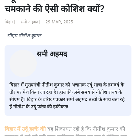
शंभुनाथ शुक्ल
शंभुनाथ शुक्ल
की और स्टोरी पढ़ें
उर्दू को लेकर फरेब और नीतीश की छवि
चमकाने की ऐसी कोशिश क्यों?
बिहार
|
समी अहमद
|
29 MAR, 2025