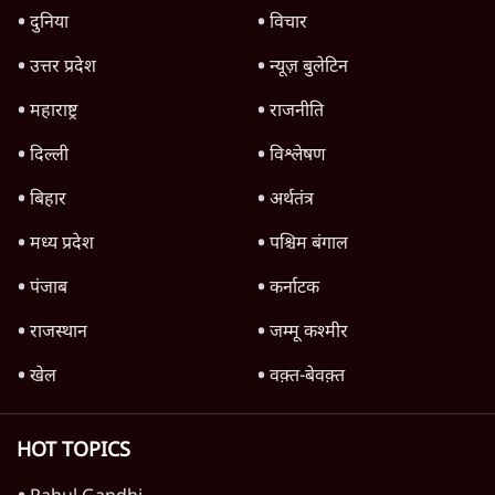
फेसबुक-एक्स को अवैध एआई कंटेंट, डीपफेक अब
36 नहीं, 3 घंटे में हटाना होगा? सरकार का नया
प्रस्ताव
6 Min
•
देश
भागवत बोले- 'जेन ज़ी पर आँख मूंदकर भरोसा,
आंदोलन देश-विरोधी नहीं'; अतुल लिमये बोले थे-
'एंटी नेशनल'
6 Min
•
देश
'अमित शाह के संसद में आने पर विचार करे सरकार':
राज्यसभा सभापति ने केंद्र से कहा
5 Min
•
देश
Advertisement
कॉकरोच जनता पार्टी ने की देशव्यापी अभियान की
घोषणा- 'क्या बोलती पब्लिक'
4 Min
•
देश