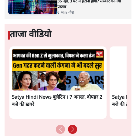
कांग्रेस।
विश्लेषण
सीजेपी ने अपना 4 सूत्री एजेंडा जारी किया- शिक्षा,
रोज़गार, सरकारी संस्थाओं की जवाबदेही
3 Min
•
देश
Advertisement
पीएम मोदी की विदेश यात्राएंः 74.59 करोड़ रुपये
खर्च, हर घंटे करीब 12.4 लाख
3 Min
•
देश
"छात्रों से डर गई Yogi Govt!" AISA President
का खुला ऐलान, Rahul Gandhi से घबराई UP
Govt?
विश्लेषण
Mohan Bhagwat Defends Gen Z! "Part
of the LGBTQ Community"—Is This
the RSS's New Move?