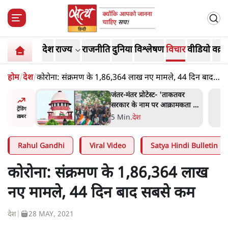
देश
राज्य
राजनीति
दुनिया
विश्लेषण
विचार
वीडियो
वक़्त
होम
/
देश
/
कोरोना: संक्रमण के 1,86,364 लाख नए मामले, 44 दिन बाद
सबसे कम
ाकतवर
जंतर मंतर प्रोटेस्ट: 'युवाओं को
रामकता न
प्रताड़ित किया जा रहा है, पर मोदी-
ट्रेंडिंग
ो सुने':
शाह में बोलने की हिम्मत नहीं'-
7 Min
.
देश
ख़बर
राहुल
Rahul Gandhi
Viral Video
Satya Hindi Bulletin
कोरोना: संक्रमण के 1,86,364 लाख
नए मामले, 44 दिन बाद सबसे कम
देश
|
28 MAY, 2021