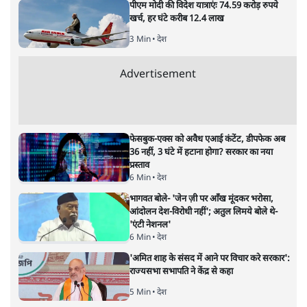
7 Min
•
विश्लेषण
Advertisement
'महाराष्ट्र में गैर बीजेपी वोटरों के नामों को काटने की
बड़ी साज़िश'- रोहित पवार का आरोप
4 Min
•
महाराष्ट्र
राहुल गांधी ने कहा- अमित शाह ने ही छात्रों पर पैलेट
गन चलवाई, सरकार का आरोपों से इंकार
11 Min
•
देश
Advertisement
1224333