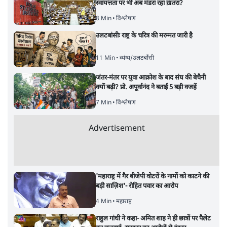
जनता का 2.32 करोड़ रोज़ाना खर्चः योगी सरकार ने
विज्ञापनों पर उड़ाने में मोदी 3.0 को भी पीछे छोड़ा
7 Min
•
उत्तर प्रदेश
•
नेशनल ब्यूरो
Advertisement
122455
पाठकों की पसन्द
शिक्षा संस्थान ‘विद्यार्थी’ नहीं, ‘अनुयायी’ तैयार कर
रहे, राहुल गांधी के बयान से छिड़ी नई बहस
6 Min
•
वक़्त-बेवक़्त
इंस्टाग्राम पर आरक्षण हटाओ आंदोलन का शिगूफा,
क्या Gen Z एकता तोड़ने की मुहिम?