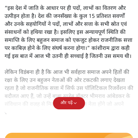
“इस देश में जाति के आधार पर ही पदों, लाभों का वितरण और
उत्पीड़न होता है। देश की जनसँख्या के कुल 15 प्रतिशत सवर्णों
और उनके सहयोगियों ने पदों, लाभों और सत्ता के सभी स्रोत एवं
संसाधनों को हथिया रखा है। इसलिए इस अन्यायपूर्ण स्थिति की
समाप्ति के लिए बहुजन समाज को एकजुट होकर राजनीतिक सत्ता
पर काबिज़ होने के लिए संघर्ष करना होगा।” कांशीराम द्वारा कही
गई इस बात में आज भी उतनी ही सच्चाई है जितनी उस समय थी।
लेकिन विडंबना ही है कि आज भी सर्वहारा समाज अपने हितों की
रक्षा के लिए उन बहुजन नेताओं की ओर टकटकी लगाए देखता
रहता है जो राजनीतिक सत्ता में सिर्फ उस पॉलिटिकल रिजर्वेशन की
बदौलत आए हैं, जो उन्हें बाबा साहेब डॉक्टर भीमराव आंबेडकर के
और पढ़ें
संविधान की वजह से मिला। ऐसे बहुत कम नेता होंगे जो अपने
समाज के मुद्दों को विधानसभाओं में और संसद में उठाते हैं।