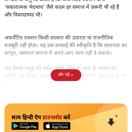
‘सकारात्मक भेदभाव’ जैसे कदम हर समाज में ज़रूरी भी रहे हैं
और विवादास्पद भी।
अफर्मेटिव एक्शन किसी सरकार की उदारता या राजनीतिक
मजबूरी नहीं होता। यह उस सच्चाई की स्वीकृति है कि समानता का
कानून, असमान समाज में अपने-आप न्याय नहीं दे सकता।
जब किसी समूह को नस्ल, जाति, लिंग या जन्म के आधार पर
और पढ़ें
सदियों तक शिक्षा, संसाधनों और सम्मान से वंचित रखा गया हो तो
केवल ‘सब बराबर हैं’ कह देने से स्थिति नहीं बदलती।
सत्य हिन्दी ऐप
डाउनलोड
करें