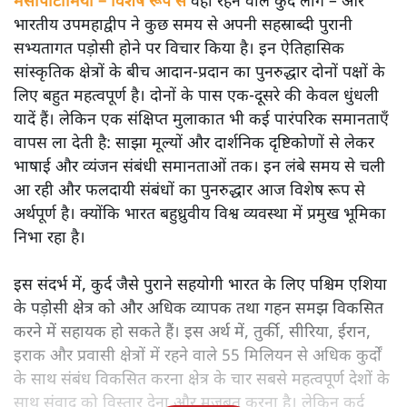
मेसोपोटामिया – विशेष रूप से
वहाँ रहने वाले कुर्द लोग – और
भारतीय उपमहाद्वीप ने कुछ समय से अपनी सहस्राब्दी पुरानी
सभ्यतागत पड़ोसी होने पर विचार किया है। इन ऐतिहासिक
सांस्कृतिक क्षेत्रों के बीच आदान-प्रदान का पुनरुद्धार दोनों पक्षों के
लिए बहुत महत्वपूर्ण है। दोनों के पास एक-दूसरे की केवल धुंधली
यादें हैं। लेकिन एक संक्षिप्त मुलाकात भी कई पारंपरिक समानताएँ
वापस ला देती है: साझा मूल्यों और दार्शनिक दृष्टिकोणों से लेकर
भाषाई और व्यंजन संबंधी समानताओं तक। इन लंबे समय से चली
आ रही और फलदायी संबंधों का पुनरुद्धार आज विशेष रूप से
अर्थपूर्ण है। क्योंकि भारत बहुध्रुवीय विश्व व्यवस्था में प्रमुख भूमिका
निभा रहा है।
इस संदर्भ में, कुर्द जैसे पुराने सहयोगी भारत के लिए पश्चिम एशिया
के पड़ोसी क्षेत्र को और अधिक व्यापक तथा गहन समझ विकसित
करने में सहायक हो सकते हैं। इस अर्थ में, तुर्की, सीरिया, ईरान,
इराक और प्रवासी क्षेत्रों में रहने वाले 55 मिलियन से अधिक कुर्दों
के साथ संबंध विकसित करना क्षेत्र के चार सबसे महत्वपूर्ण देशों के
साथ संवाद को विस्तार देना और मजबूत करना है। लेकिन कुर्द