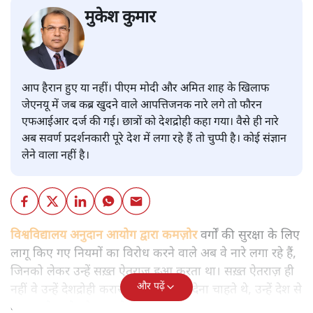
मुकेश कुमार
आप हैरान हुए या नहीं। पीएम मोदी और अमित शाह के खिलाफ
जेएनयू में जब कब्र खुदने वाले आपत्तिजनक नारे लगे तो फौरन
एफआईआर दर्ज की गई। छात्रों को देशद्रोही कहा गया। वैसे ही नारे
अब सवर्ण प्रदर्शनकारी पूरे देश में लगा रहे हैं तो चुप्पी है। कोई संज्ञान
लेने वाला नहीं है।
विश्वविद्यालय अनुदान आयोग द्वारा कमज़ोर
वर्गों की सुरक्षा के लिए
लागू किए गए नियमों का विरोध करने वाले अब वे नारे लगा रहे हैं,
जिनको लेकर उन्हें सख़्त ऐतराज़ हुआ करता था। सख़्त ऐतराज़ ही
और पढ़ें
नहीं वे उन्हें देशद्रोही करार देकर जेल भेज देना चाहते थे, उन्हें देश से
बाहर चले जाने को कह रहे थे।