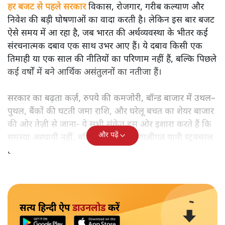
हर बजट से पहले सरकार
विकास, रोजगार, गरीब कल्याण और
निवेश की बड़ी घोषणाओं का वादा करती है। लेकिन इस बार बजट
ऐसे समय में आ रहा है, जब भारत की अर्थव्यवस्था के भीतर कई
संरचनात्मक दबाव एक साथ उभर आए हैं। ये दबाव किसी एक
तिमाही या एक साल की नीतियों का परिणाम नहीं हैं, बल्कि पिछले
कई वर्षों में बने आर्थिक असंतुलनों का नतीजा हैं।
सरकार का बढ़ता कर्ज़, रुपये की कमजोरी, बॉन्ड बाजार में उथल–
पुथल, बैंकों की घटती जमा राशि, और घरेलू बचत का शेयर बाजार
की ओर तेज़ी से जाना- ये सभी संकेत इस ओर इशारा करते हैं कि
और पढ़ें
समस्या अस्थायी नहीं, बल्कि गहरी और प्रणालीगत यानी स्ट्रक्चरल
है।
सत्य हिन्दी ऐप
डाउनलोड
करें