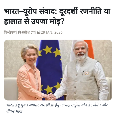
भारत–यूरोप संवाद: दूरदर्शी रणनीति या
हालात से उपजा मोड़?
विश्लेषण
|
सतीश झा
|
29 JAN, 2026
भारत ईयू मुक्त व्यापार समझौताः ईयू अध्यक्ष उर्सुला वॉन डेर लेयेन और
पीएम मोदी