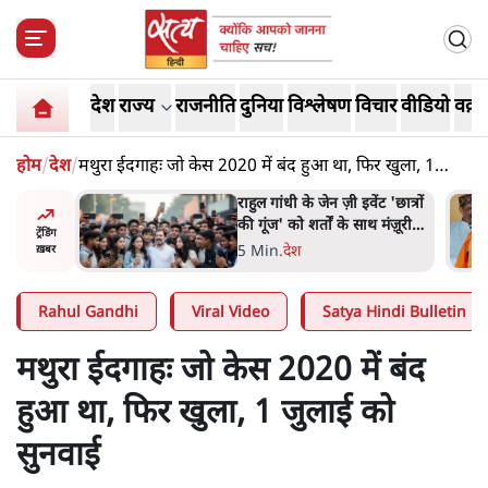
देश
राज्य
राजनीति
दुनिया
विश्लेषण
विचार
वीडियो
वक़्त
होम
/
देश
/
मथुरा ईदगाहः जो केस 2020 में बंद हुआ था, फिर खुला, 1
जुलाई को सुनवाई
ं और
राहुल गांधी के जेन ज़ी इवेंट 'छात्रों
तीजा,
की गूंज' को शर्तों के साथ मंज़ूरी
ट्रेंडिंग
देना पड़ा
5 Min
.
देश
ख़बर
Rahul Gandhi
Viral Video
Satya Hindi Bulletin
मथुरा ईदगाहः जो केस 2020 में बंद
हुआ था, फिर खुला, 1 जुलाई को
सुनवाई