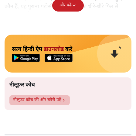
और पढ़ें
कौन हैं, यह पुराना पड़ोसी जिसे भारत आज धीरे-धीरे फिर से
पहचान रहा है?
सत्य हिन्दी ऐप
डाउनलोड
करें
नीलूफ़र कोच
नीलूफ़र कोच
की और स्टोरी पढ़ें