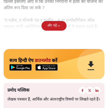
दिल्ली इसलिए आए थे कि उनकी निगरानी में हत्या की योजना को
अंतिम रूप दिया जा सके ?
'द मर्डरर, द मोनार्क एंड द फ़कीर : अ न्यू इनवेस्टीगेशन ऑफ़
और पढ़ें
महात्मा गांधी असेशिनेशन' नामक किताब से ये सवाल उठते हैं।
सत्य हिन्दी ऐप
डाउनलोड
करें
प्रमोद मल्लिक
लेखक पत्रकार हैं, आर्थिक और अंतरराष्ट्रीय विषयों पर लिखते रहते हैं।