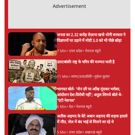
अगली खबर लोड हो रही है...
ताजा खबरें
'E20- दाल में काला नहीं, पूरी दाल ही काली; वाहनों
को बरबाद कर रहा है इथेनॉल': राहुल
5 Min
•
देश
UPI पर प्रस्तावित शुल्क के पीछे ट्रंप का दबाव?
वीजा-मास्टरकार्ड को फायदा पहुँचाने की चर्चा
6 Min
•
विश्लेषण
मार्क ज़करबर्ग का माफीनामाः ये बहुत अंदर की बात
है
9 Min
•
विश्लेषण