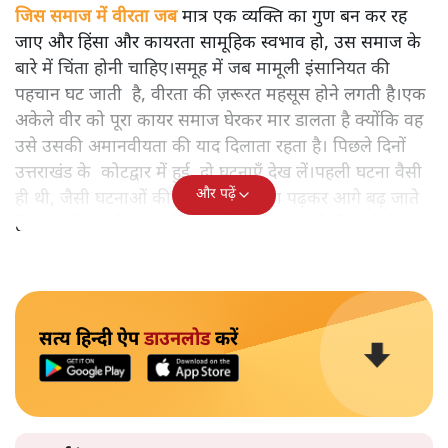
जिस समाज में वीरता जब
मात्र एक व्यक्ति का गुण बन कर रह
जाए और हिंसा और कायरता सामूहिक स्वभाव हो, उस समाज के
बारे में चिंता होनी चाहिए।समूह में जब मामूली इंसानियत की
पहचान घट जाती है, वीरता की ज़रूरत महसूस होने लगती है।एक
अकेले वीर को पूरा कायर समाज घेरकर मार डालता है क्योंकि वह
उसे उसकी अमानवीयता की याद दिलाता रहता है। पिछले दिनों
उत्तराखंड के कोटद्वार में हुई दो घटनाएँ देख लें।पहली घटना वैसी
और पढ़ें
ही थी, जैसी घटनाओं की खबर हम रोज़ाना पढ़कर आगे बढ़ जाते
हैं।भारत के तक़रीबन हर हिस्से से ऐसी खबर आती ही रहती है।
सत्य हिन्दी ऐप
डाउनलोड
करें