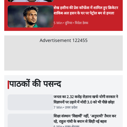
Advertisement
BJP और मोदी ‘गॉडफादर’ भागवत की Gen Z पर
सलाह मानेंः अभिजीत दिपके
5 Min
•
देश
महुआ मोइत्रा से SC ने कहा- ' अंडों से क्यों डरती हैं?
स्वतंत्रता सेनानी सीने पर गोली खाते थे'
4 Min
•
देश
राहुल गांधी के जेन ज़ी इवेंट 'छात्रों की गूंज' को शर्तों
के साथ मंज़ूरी देना पड़ा
5 Min
•
देश
Advertisement