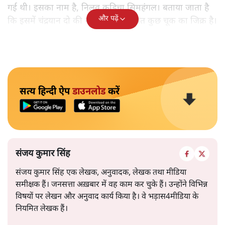
गई थी। इसका नाम है, निलवु कुडिचा सिमहंगल। बताया जाता है
और पढ़ें
कि इसमें चंद्रयान दो की नाकामी से संबंधित कुछ चूक का जिक्र है।
सत्य हिन्दी ऐप
डाउनलोड
करें
संजय कुमार सिंह
संजय कुमार सिंह एक लेखक, अनुवादक, लेखक तथा मीडिया
समीक्षक हैं। जनसत्ता अख़बार में वह काम कर चुके हैं। उन्होंने विभिन्न
विषयों पर लेखन और अनुवाद कार्य किया है। वे भड़ास4मीडिया के
नियमित लेखक हैं।