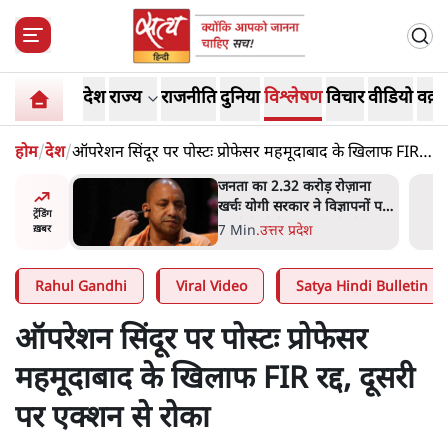
देश
राज्य
राजनीति
दुनिया
विश्लेषण
विचार
वीडियो
वक़्त
होम
/
देश
/
ऑपरेशन सिंदूर पर पोस्टः प्रोफेसर महमूदाबाद के खिलाफ FIR
रद्द, दूसरी पर एक्शन से रोका
ोज़ाना
उलटबांसीः राष्ट्र के चरित्र की मरम्मत
्ञापनों पर
जारी है
ट्रेंडिंग
भी पीछे
11 Min
.
व्यंग्य/उलटबाँसी
ख़बर
Rahul Gandhi
Viral Video
Satya Hindi Bulletin
ऑपरेशन सिंदूर पर पोस्टः प्रोफेसर
महमूदाबाद के खिलाफ FIR रद्द, दूसरी
पर एक्शन से रोका