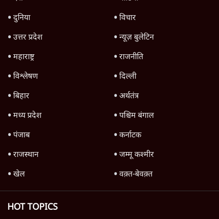
उलटबांसीः राष्ट्र के चरित्र की मरम्मत जारी है
11 Min
•
व्यंग्य/उलटबाँसी
जंतर-मंतर पर युवा आक्रोश के बाद संघ की बेचैनी
क्यों बढ़ी? प्रो. अपूर्वानंद ने बताईं 5 बड़ी वजहें
7 Min
•
विश्लेषण
मैं अपने सारे सर्टिफिकेट दिखाने को तैयार, मोदी जी
भी अपनी डिग्री दिखाएंः दिपके
4 Min
•
देश
Advertisement
'महाराष्ट्र में गैर बीजेपी वोटरों के नामों को काटने की
बड़ी साज़िश'- रोहित पवार का आरोप
4 Min
•
महाराष्ट्र
राहुल गांधी ने कहा- अमित शाह ने ही छात्रों पर पैलेट
गन चलवाई, सरकार का आरोपों से इंकार
11 Min
•
देश