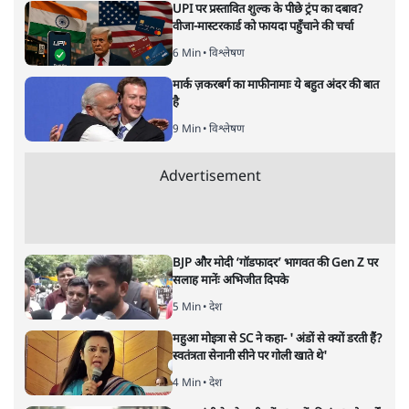
नतीजों पर परदे डालता घोषणा प्रधान
बजट!
अर्थतंत्र
|
अनन्त मित्तल
|
1 FEB, 2026
अनन्त मित्तल
यह बजट नीतिगत नतीजों से ज़्यादा घोषणाओं पर टिका क्यों दिखता
है? आंकड़ों, ज़मीनी हकीकत और वादों के बीच घोषणा-प्रधान बजट
की आलोचनात्मक पड़ताल।