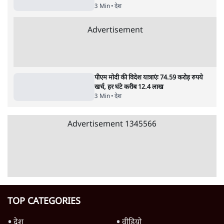
पाठकों की पसन्द
जनता का 2.32 करोड़ रोज़ाना खर्चः योगी सरकार ने
विज्ञापनों पर उड़ाने में मोदी 3.0 को भी पीछे छोड़ा
7 Min
•
उत्तर प्रदेश
शिक्षा संस्थान ‘विद्यार्थी’ नहीं, ‘अनुयायी’ तैयार कर
रहे, राहुल गांधी के बयान से छिड़ी नई बहस
6 Min
•
वक़्त-बेवक़्त
क्या 95 साल पुराने भारतीय सांख्यिकी संस्थान की
स्वायत्तता पर भी अब मंडरा रहा ख़तरा?
8 Min
•
विश्लेषण
Advertisement