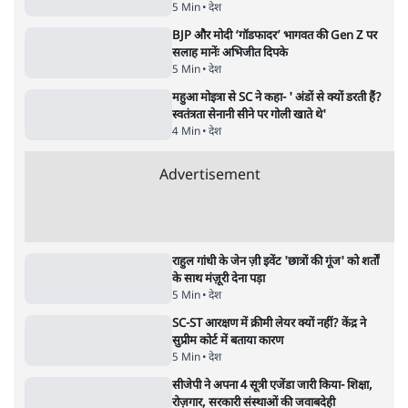
उलटबांसीः राष्ट्र के चरित्र की मरम्मत जारी है
11 Min
•
व्यंग्य/उलटबाँसी
•
मुकेश कुमार
भागवत बोले- 'जेन ज़ी पर आँख मूंदकर भरोसा,
आंदोलन देश-विरोधी नहीं'; अतुल लिमये बोले थे-
'एंटी नेशनल'
6 Min
•
देश
•
नेशनल ब्यूरो
अतीक अहमद के बेटे अबान अहमद की सड़क हादसे
में मौत, जेल में बंद भाई से मिलने जा रहे थे
5 Min
•
उत्तर प्रदेश
•
लखनऊ ब्यूरो
शेख हसीना की प्रेस कॉन्फ्रेंस में शामिल हुए क्रिकेटर
शाकिब अल हसन के घर पर पेट्रोल बम से हमला
5 Min
•
दुनिया
•
विदेश डेस्क
Advertisement
122455