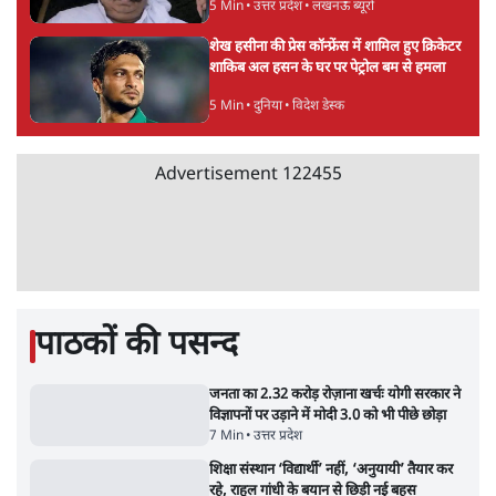
5 Min
•
देश
Advertisement
झारखंड प्रोटेस्ट: तबीयत बिगड़ने पर छात्र अस्पताल में
भर्ती; AISA भी हुई प्रोटेस्ट में शामिल
6 Min
•
झारखंड
SC-ST आरक्षण में क्रीमी लेयर क्यों नहीं? केंद्र ने
सुप्रीम कोर्ट में बताया कारण
5 Min
•
देश
ताजा वीडियो