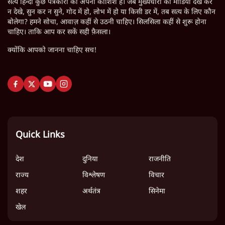
Ethanol
Janadesh Charcha
LATEST STORIES
Satya Hindi News बुलेटिन । 7 अगस्त, सुबह 9 बजे की ख़बरें
पीएम मोदी की विदेश यात्राएंः 74.59 करोड़ रुपये खर्च, हर घंटे करीब
12.4 लाख
"छात्रों से डर गई Yogi Govt!" AISA President का खुला ऐलान,
Rahul Gandhi से घबराई UP Govt?
Mohan Bhagwat Defends Gen Z! "Part of the LGBTQ
Community"—Is This the RSS's New Move?
'बंगाल में मस्जिदों से लाउडस्पीकर हटाने का दबाव डाला जा रहा':
मुस्लिम नेताओं का अमित शाह को पत्र