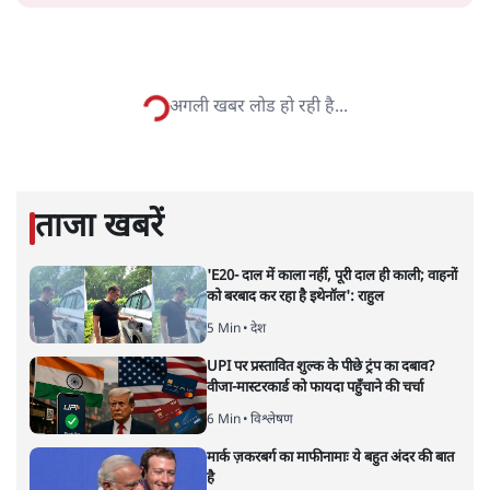
हिन्दुओं में अच्छाई के खिलाफ क्यों है
आरएसएस गिरोह
वक़्त-बेवक़्त
|
अपूर्वानंद
|
2 FEB, 2026