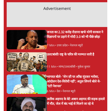
6 Min
•
विश्लेषण
मार्क ज़करबर्ग का माफीनामाः ये बहुत अंदर की बात
है
9 Min
•
विश्लेषण
Advertisement
BJP और मोदी ‘गॉडफादर’ भागवत की Gen Z पर
सलाह मानेंः अभिजीत दिपके
5 Min
•
देश
महुआ मोइत्रा से SC ने कहा- ' अंडों से क्यों डरती हैं?
स्वतंत्रता सेनानी सीने पर गोली खाते थे'
4 Min
•
देश
राहुल गांधी के जेन ज़ी इवेंट 'छात्रों की गूंज' को शर्तों
के साथ मंज़ूरी देना पड़ा