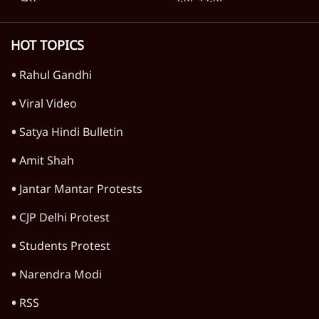
देश
'E20- दाल में काला नहीं, पूरी दाल ही काली; वाहनों
को बरबाद कर रहा है इथेनॉल': राहुल
5 Min
•
देश
BJP और मोदी ‘गॉडफादर’ भागवत की Gen Z पर
सलाह मानेंः अभिजीत दिपके
5 Min
•
देश
महुआ मोइत्रा से SC ने कहा- ' अंडों से क्यों डरती हैं?
स्वतंत्रता सेनानी सीने पर गोली खाते थे'
4 Min
•
देश
Advertisement
राहुल गांधी के जेन ज़ी इवेंट 'छात्रों की गूंज' को शर्तों
के साथ मंज़ूरी देना पड़ा