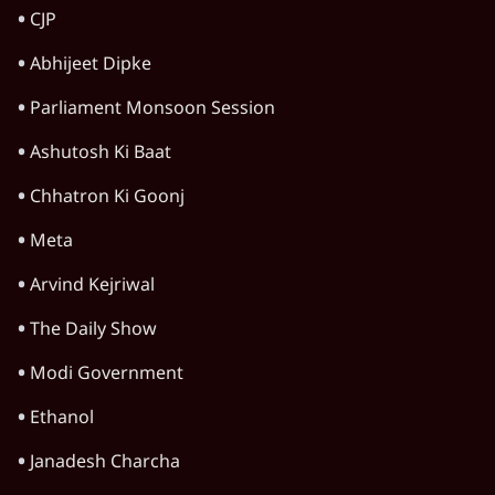
5 Min
•
देश
SC-ST आरक्षण में क्रीमी लेयर क्यों नहीं? केंद्र ने
सुप्रीम कोर्ट में बताया कारण
5 Min
•
देश
सीजेपी ने अपना 4 सूत्री एजेंडा जारी किया- शिक्षा,
रोज़गार, सरकारी संस्थाओं की जवाबदेही
3 Min
•
देश
Advertisement
पीएम मोदी की विदेश यात्राएंः 74.59 करोड़ रुपये
खर्च, हर घंटे करीब 12.4 लाख
3 Min
•
देश
Advertisement
1345566