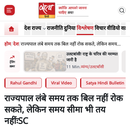
देश
राज्य
राजनीति
दुनिया
विश्लेषण
विचार
वीडियो
वक़्त
होम
/
देश
/
राज्यपाल लंबे समय तक बिल नहीं रोक सकते, लेकिन समय
सीमा भी तय नहींःSC
ोज़ाना
उलटबांसीः राष्ट्र के चरित्र की मरम्मत
्ञापनों पर
जारी है
ट्रेंडिंग
भी पीछे
11 Min
.
व्यंग्य/उलटबाँसी
ख़बर
Rahul Gandhi
Viral Video
Satya Hindi Bulletin
राज्यपाल लंबे समय तक बिल नहीं रोक
सकते, लेकिन समय सीमा भी तय
नहींःSC