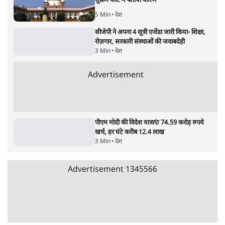
विज्ञापनों पर उड़ाने में मोदी 3.0 को भी पीछे छोड़ा
7 Min
•
उत्तर प्रदेश
शिक्षा संस्थान ‘विद्यार्थी’ नहीं, ‘अनुयायी’ तैयार कर
रहे, राहुल गांधी के बयान से छिड़ी नई बहस
6 Min
•
वक़्त-बेवक़्त
क्या 95 साल पुराने भारतीय सांख्यिकी संस्थान की
स्वायत्तता पर भी अब मंडरा रहा ख़तरा?
8 Min
•
विश्लेषण
Advertisement
उलटबांसीः राष्ट्र के चरित्र की मरम्मत जारी है
11 Min
•
व्यंग्य/उलटबाँसी
जंतर-मंतर पर युवा आक्रोश के बाद संघ की बेचैनी
क्यों बढ़ी? प्रो. अपूर्वानंद ने बताईं 5 बड़ी वजहें
7 Min
•
विश्लेषण
मैं अपने सारे सर्टिफिकेट दिखाने को तैयार, मोदी जी
भी अपनी डिग्री दिखाएंः दिपके