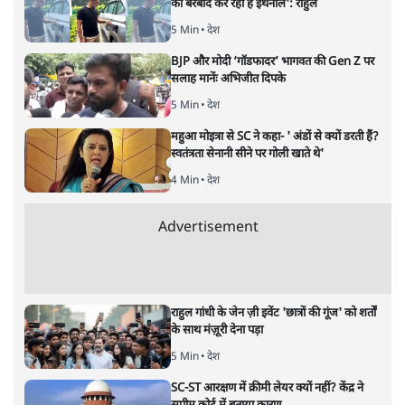
अतीक अहमद के बेटे अबान अहमद की सड़क हादसे
में मौत, जेल में बंद भाई से मिलने जा रहे थे
5 Min
•
उत्तर प्रदेश
•
लखनऊ ब्यूरो
शेख हसीना की प्रेस कॉन्फ्रेंस में शामिल हुए क्रिकेटर
शाकिब अल हसन के घर पर पेट्रोल बम से हमला
5 Min
•
दुनिया
•
विदेश डेस्क
Advertisement
122455
पाठकों की पसन्द
जनता का 2.32 करोड़ रोज़ाना खर्चः योगी सरकार ने