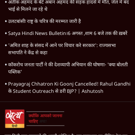
Narendra Modi
RSS
CJP
Abhijeet Dipke
Parliament Monsoon Session
Ashutosh Ki Baat
Chhatron Ki Goonj
Meta
Arvind Kejriwal
The Daily Show
Modi Government