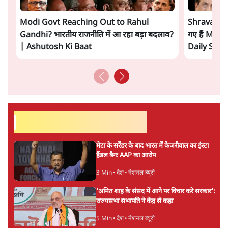
अपूर्वानंद
की और स्टोरी पढ़ें
अगली खबर लोड हो रही है...
ताजा खबरें
'E20- दाल में काला नहीं, पूरी दाल ही काली; वाहनों
को बरबाद कर रहा है इथेनॉल': राहुल
5 Min
•
देश
UPI पर प्रस्तावित शुल्क के पीछे ट्रंप का दबाव?
वीजा-मास्टरकार्ड को फायदा पहुँचाने की चर्चा