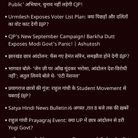
राजस्थान
जम्मू कश्मीर
खेल
वक़्त-बेवक़्त
HOT TOPICS
Rahul Gandhi
Viral Video
Satya Hindi Bulletin
Amit Shah
Jantar Mantar Protests
CJP Delhi Protest
Students Protest