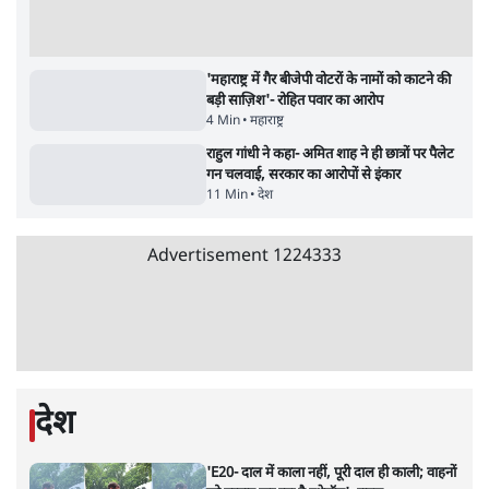
'अमित शाह के संसद में आने पर विचार करे सरकार':
राज्यसभा सभापति ने केंद्र से कहा
5 Min
•
देश
•
नेशनल ब्यूरो
Advertisement
जनता का 2.32 करोड़ रोज़ाना खर्चः योगी सरकार ने
विज्ञापनों पर उड़ाने में मोदी 3.0 को भी पीछे छोड़ा
7 Min
•
उत्तर प्रदेश
•
नेशनल ब्यूरो
उलटबांसीः राष्ट्र के चरित्र की मरम्मत जारी है
11 Min
•
व्यंग्य/उलटबाँसी
•
मुकेश कुमार
भागवत बोले- 'जेन ज़ी पर आँख मूंदकर भरोसा,
आंदोलन देश-विरोधी नहीं'; अतुल लिमये बोले थे-
'एंटी नेशनल'
6 Min
•
देश
•
नेशनल ब्यूरो