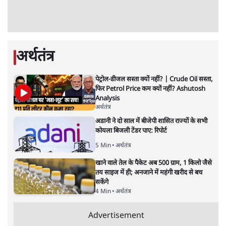
के बुजुर्ग से जेन जी को क्या मिलेगा
7 Min
•
देश
•
राजनीतिक ब्यूरो
'गूंगी गुड़िया' वाले तंज पर एनसीपी ने कांग्रेस से पूछा-
क्या आप इंदिरा गांधी का अपमान सही मानते हैं?
5 Min
•
महाराष्ट्र
•
मुंबई ब्यूरो
संसदीय समिति-मेटा की बैठकः मार्क ज़करबर्ग ने
भारत सरकार से माफी मांगी
5 Min
•
देश
•
राजनीतिक ब्यूरो
जंतर-मंतर प्रोटेस्ट- 'ताकतवर सरकार के नाम पर
आक्रामकता न दिखाए पुलिस, जेन जी को सुने': SC
5 Min
•
देश
•
नेशनल ब्यूरो
जंतर मंतर प्रोटेस्ट: 'युवाओं को प्रताड़ित किया जा रहा
है, पर मोदी-शाह में बोलने की हिम्मत नहीं'- राहुल
7 Min
•
देश
•
नेशनल ब्यूरो