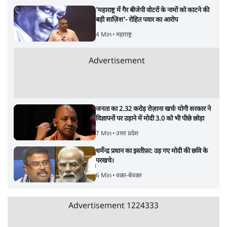
सर्वाधिक पढ़ी गयी खबरें
'महाराष्ट्र में गैर बीजेपी वोटरों के नामों को काटने की
बड़ी साज़िश'- रोहित पवार का आरोप
4 Min
•
महाराष्ट्र
•
मुंबई ब्यूरो
E20 विवादः आप के पीएम आवास मार्च को रोका,
धरने पर बैठे केजरीवाल-सिसोदिया
5 Min
•
देश
•
नेशनल ब्यूरो
Advertisement
RSS जेन अल्फा संवादः दिपके ने कहा- 70-80 साल