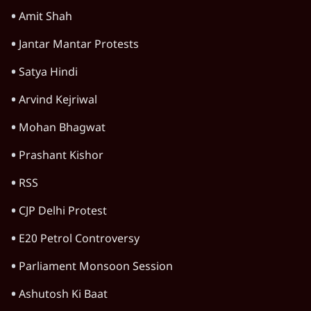
फिर Petrol Price कम क्यों नहीं? Ashutosh
Analysis
अर्थतंत्र
अडानी ने दो साल में बीजेपी शासित राज्यों के सभी
कोयला बिजली टेंडर पाए: रिपोर्ट
5 Min
•
अर्थतंत्र
खाने वाले तेल के पैकेट अब 500 ग्राम, 1 किलो जैसे
तय साइज में ही; अनजाने में महंगी खरीद से बच
सकेंगे
4 Min
•
अर्थतंत्र
Advertisement
भाग रहे विदेशी निवेशकों को रोकने के लिए सरकार ने
बॉन्ड पर से सीजी टैक्स हटाया
4 Min
•
अर्थतंत्र
पूर्व वित्त सचिव ने क्यों कहा कि भारतीय अर्थव्यवस्था