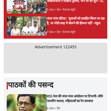
शेख हसीना की प्रेस कॉन्फ्रेंस में शामिल हुए क्रिकेटर
शाकिब अल हसन के घर पर पेट्रोल बम से हमला
5 Min
•
दुनिया
गैस भंडार बढ़ाने के लिए क्या उपभोक्ताओं पर सरकार
लगाएगी नई लेवी, रायटर्स की रिपोर्ट
5 Min
•
देश
PM Modi & Amit Shah Missing from
Parliament: क्या विपक्ष से डरी सरकार?
दिल्ली
Advertisement
शेख हसीना: '2024 में छात्र आंदोलन नहीं,
सुनियोजित तख्तापलट था; मैं अपने लोगों के पास
जरूर लौटूंगी'
5 Min
•
दुनिया