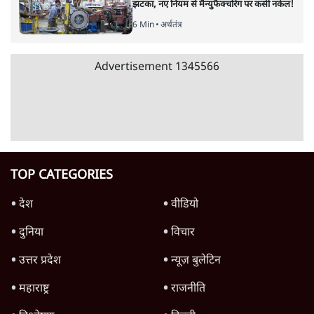
Advertisement
क्या 95 साल पुराने भारतीय सांख्यिकी संस्थान की
स्वायत्तता पर भी अब मंडरा रहा ख़तरा?
8 Min
•
विश्लेषण
जंतर-मंतर पर युवा आक्रोश के बाद संघ की बेचैनी
क्यों बढ़ी? प्रो. अपूर्वानंद ने बताईं 5 बड़ी वजहें
7 Min
•
विश्लेषण
'महाराष्ट्र में गैर बीजेपी वोटरों के नामों को काटने की
बड़ी साज़िश'- रोहित पवार का आरोप
4 Min
•
महाराष्ट्र
Advertisement