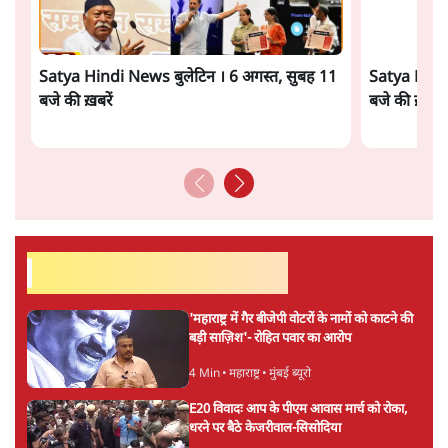
सत्य हिन्दी ऐप
डाउनलोड
करें
शीतल पी. सिंह
1984 से अमर उजाला, चौथी दुनिया, इंडिया टुडे, समय सूत्रधार,
स्वतंत्र भारत, दैनिक जागरण आदि में 1993 तक लगातार रिपोर्टिंग
की। इसके बाद पारिवारिक व्यवसाय में क़रीब दो दशक गुज़ारने के
बाद पत्रकारिता में पुनर्वापसी को प्रयासरत। बीच में 2010-11 में
'समकाल' पाक्षिक समाचार पत्रिका का क़रीब एक वर्ष प्रकाशन किया
।
शीतल पी. सिंह
की और स्टोरी पढ़ें
अगली खबर लोड हो रही है...