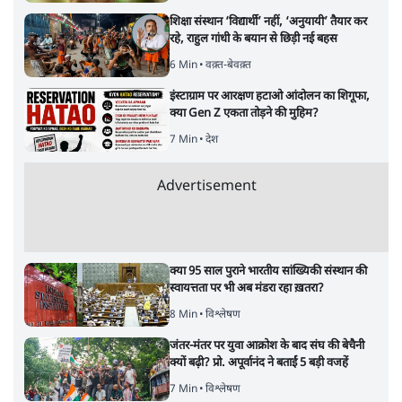
जंतर मंतर प्रोटेस्ट: 'युवाओं को प्रताड़ित किया जा रहा
है, पर मोदी-शाह में बोलने की हिम्मत नहीं'- राहुल
7 Min
•
देश
ताजा वीडियो
Satya Hindi News बुलेटिन । 6 अगस्त, सुबह 11
Satya Hindi
बजे की ख़बरें
बजे की ख़बरें