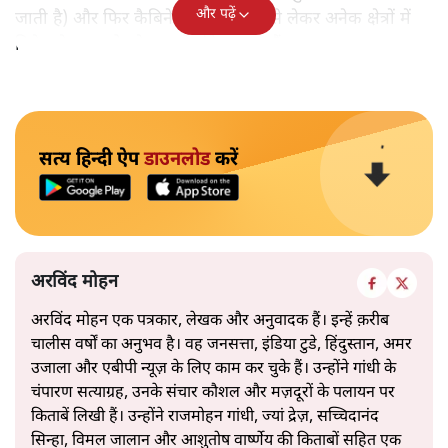
और पढ़ें
जाती है) और फिर कैबिनेट द्वारा कोयला से लेकर अनेक क्षेत्रों में
निवेश के द्वार खोलने तक से संकेत साफ़ हैं।
सत्य हिन्दी ऐप
डाउनलोड
करें
अरविंद मोहन
अरविंद मोहन एक पत्रकार, लेखक और अनुवादक हैं। इन्हें क़रीब
चालीस वर्षों का अनुभव है। वह जनसत्ता, इंडिया टुडे, हिंदुस्तान, अमर
उजाला और एबीपी न्यूज़ के लिए काम कर चुके हैं। उन्होंने गांधी के
चंपारण सत्याग्रह, उनके संचार कौशल और मज़दूरों के पलायन पर
किताबें लिखी हैं। उन्होंने राजमोहन गांधी, ज्यां द्रेज़, सच्चिदानंद
सिन्हा, विमल जालान और आशुतोष वार्ष्णेय की किताबों सहित एक