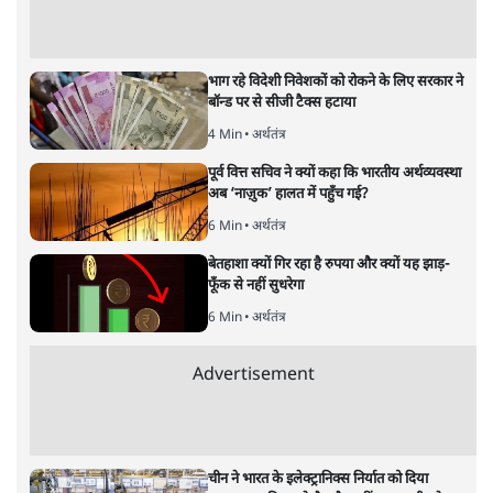
Advertisement
122455
पाठकों की पसन्द
RSS नेता की जंतर मंतर आंदोलन पर टिप्पणी- सीधे
फायरिंग कराता, महिलाओं का रेप करवाता
4 Min
•
देश
शिक्षा संस्थान ‘विद्यार्थी’ नहीं, ‘अनुयायी’ तैयार कर
रहे, राहुल गांधी के बयान से छिड़ी नई बहस
6 Min
•
वक़्त-बेवक़्त
इंस्टाग्राम पर आरक्षण हटाओ आंदोलन का शिगूफा,
क्या Gen Z एकता तोड़ने की मुहिम?
7 Min
•
देश