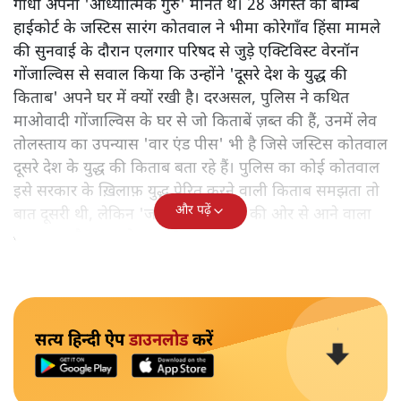
गाँधी अपना 'आध्यात्मिक गुरु' मानते थे। 28 अगस्त को बाम्बे
हाईकोर्ट के जस्टिस सारंग कोतवाल ने भीमा कोरेगाँव हिंसा मामले
की सुनवाई के दौरान एलगार परिषद से जुड़े एक्टिविस्ट वेरनॉन
गोंजाल्विस से सवाल किया कि उन्होंने 'दूसरे देश के युद्ध की
किताब' अपने घर में क्यों रखी है। दरअसल, पुलिस ने कथित
माओवादी गोंजाल्विस के घर से जो किताबें ज़ब्त की हैं, उनमें लेव
तोलस्ताय का उपन्यास 'वार एंड पीस' भी है जिसे जस्टिस कोतवाल
दूसरे देश के युद्ध की किताब बता रहे हैं। पुलिस का कोई कोतवाल
इसे सरकार के ख़िलाफ़ युद्ध प्रेरित करने वाली किताब समझता तो
और पढ़ें
बात दूसरी थी, लेकिन 'जस्टिस' कोतवाल की ओर से आने वाला
यह सवाल हैरान करने वाला है।
सत्य हिन्दी ऐप
डाउनलोड
करें