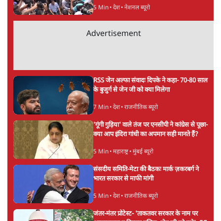
ताजा खबरें
मेटा के सरेंडर के बाद भारत में केजरीवाल का इंस्टा
हैंडल बैनः AAP का आरोप
3 Min
•
देश
राम मंदिर में चढ़ावे को लेकर विवाद: SP के मनोज
यादव ने BJP और RSS पर निशाना साधा | CM
योगी को क्लीन चिट मिली
विश्लेषण
जनता का 2.32 करोड़ रोज़ाना खर्चः योगी सरकार ने
विज्ञापनों पर उड़ाने में मोदी 3.0 को भी पीछे छोड़ा
7 Min
•
उत्तर प्रदेश
Advertisement