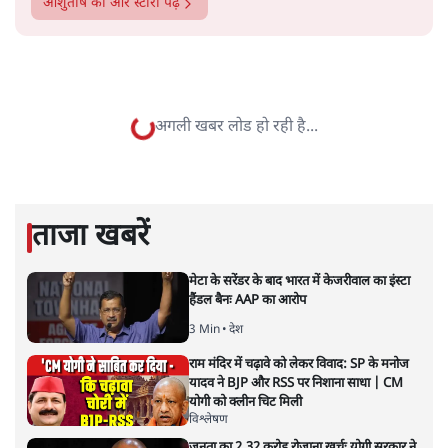
सत्य हिन्दी ऐप
डाउनलोड
करें
आशुतोष
पत्रकारिता में एक लंबी पारी और राजनीति में 20-20 खेलने के बाद
आशुतोष पिछले दिनों पत्रकारिता में लौट आए हैं। समाचार पत्रों में
लिखी उनकी टिप्पणियाँ 'मुखौटे का राजधर्म' नामक संग्रह से प्रकाशित
हो चुका है। उनकी अन्य प्रकाशित पुस्तकों में अन्ना आंदोलन पर भी
लिखी एक किताब भी है।
आशुतोष
की और स्टोरी पढ़ें