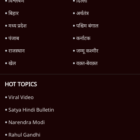
जनता का 2.32 करोड़ रोज़ाना खर्चः योगी सरकार ने
विज्ञापनों पर उड़ाने में मोदी 3.0 को भी पीछे छोड़ा
7 Min
•
उत्तर प्रदेश
धर्मेन्द्र प्रधान का इस्तीफ़ा: उड़ गए मोदी की छवि के
परखचे।
6 Min
•
वक़्त-बेवक़्त
Advertisement
1224333
अर्थतंत्र
पेट्रोल-डीजल सस्ता क्यों नहीं? | Crude Oil सस्ता,