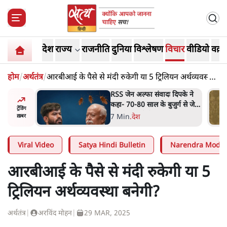
देश
राज्य
राजनीति
दुनिया
विश्लेषण
विचार
वीडियो
वक़्त
होम
/
अर्थतंत्र
/
आरबीआई के पैसे से मंदी रुकेगी या 5 ट्रिलियन अर्थव्यवस्था
बनेगी?
दिपके ने
'गूंगी गुड़िया' वाले तंज पर एनसीपी
र्ग से जेन
ने कांग्रेस से पूछा- क्या आप इंदिरा
ट्रेंडिंग
गांधी का अपमान सही मानते हैं?
5 Min
.
महाराष्ट्र
ख़बर
Viral Video
Satya Hindi Bulletin
Narendra Modi
आरबीआई के पैसे से मंदी रुकेगी या 5
ट्रिलियन अर्थव्यवस्था बनेगी?
अर्थतंत्र
|
अरविंद मोहन
|
29 MAR, 2025