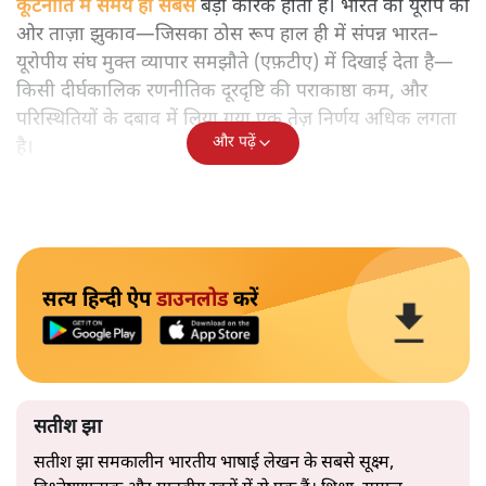
कूटनीति में समय ही सबसे
बड़ा कारक होता है। भारत का यूरोप की
ओर ताज़ा झुकाव—जिसका ठोस रूप हाल ही में संपन्न भारत–
यूरोपीय संघ मुक्त व्यापार समझौते (एफ़टीए) में दिखाई देता है—
किसी दीर्घकालिक रणनीतिक दूरदृष्टि की पराकाष्ठा कम, और
परिस्थितियों के दबाव में लिया गया एक तेज़ निर्णय अधिक लगता
और पढ़ें
है।
सत्य हिन्दी ऐप
डाउनलोड
करें
सतीश झा
सतीश झा समकालीन भारतीय भाषाई लेखन के सबसे सूक्ष्म,