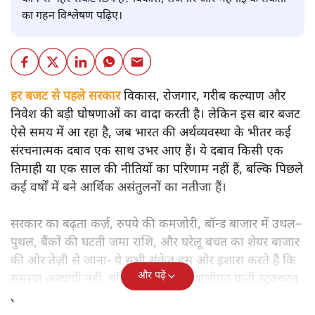
का गहन विश्लेषण पढ़िए।
हर बजट से पहले सरकार
विकास, रोजगार, गरीब कल्याण और
निवेश की बड़ी घोषणाओं का वादा करती है। लेकिन इस बार बजट
ऐसे समय में आ रहा है, जब भारत की अर्थव्यवस्था के भीतर कई
संरचनात्मक दबाव एक साथ उभर आए हैं। ये दबाव किसी एक
तिमाही या एक साल की नीतियों का परिणाम नहीं हैं, बल्कि पिछले
कई वर्षों में बने आर्थिक असंतुलनों का नतीजा हैं।
सरकार का बढ़ता कर्ज़, रुपये की कमजोरी, बॉन्ड बाजार में उथल–
पुथल, बैंकों की घटती जमा राशि, और घरेलू बचत का शेयर बाजार
की ओर तेज़ी से जाना- ये सभी संकेत इस ओर इशारा करते हैं कि
और पढ़ें
समस्या अस्थायी नहीं, बल्कि गहरी और प्रणालीगत यानी स्ट्रक्चरल
है।