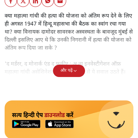
क्या महात्मा गांधी की हत्या की योजना को अंतिम रूप देने के लिए
ही अगस्त 1947 में हिन्दू महासभा की बैठक का स्वांग रचा गया
था? क्या विनायक दामोदर सावरकर अस्वस्थता के बावजूद मुंबई से
दिल्ली इसलिए आए थे कि उनकी निगरानी में हत्या की योजना को
अंतिम रूप दिया जा सके ?
'द मर्डरर, द मोनार्क एंड द फ़कीर : अ न्यू इनवेस्टीगेशन ऑफ़
और पढ़ें
महात्मा गांधी असेशिनेशन' नामक किताब से ये सवाल उठते हैं।
सत्य हिन्दी ऐप
डाउनलोड
करें