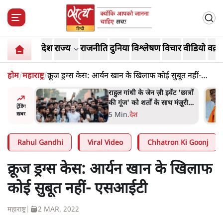
देश
राज्य
राजनीति
दुनिया
विश्लेषण
विचार
वीडियो
वक़्त
होम
/
महाराष्ट्र
/
क्रूज ड्रग्स केस: आर्यन खान के खिलाफ कोई सुबूत नहीं-
एसआईटी
ं और
राहुल गांधी के जेन ज़ी इवेंट 'छात्रों
तीजा,
की गूंज' को शर्तों के साथ मंज़ूरी
ट्रेंडिंग
देना पड़ा
5 Min
.
देश
ख़बर
Rahul Gandhi
Viral Video
Chhatron Ki Goonj
क्रूज ड्रग्स केस: आर्यन खान के खिलाफ
कोई सुबूत नहीं- एसआईटी
महाराष्ट्र
|
2 MAR, 2022