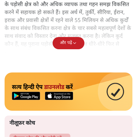
के पड़ोसी क्षेत्र को और अधिक व्यापक तथा गहन समझ विकसित
करने में सहायक हो सकते हैं। इस अर्थ में, तुर्की, सीरिया, ईरान,
इराक और प्रवासी क्षेत्रों में रहने वाले 55 मिलियन से अधिक कुर्दों
के साथ संबंध विकसित करना क्षेत्र के चार सबसे महत्वपूर्ण देशों के
साथ संवाद को विस्तार देना और मजबूत करना है। लेकिन कुर्द
और पढ़ें
कौन हैं, यह पुराना पड़ोसी जिसे भारत आज धीरे-धीरे फिर से
पहचान रहा है?
सत्य हिन्दी ऐप
डाउनलोड
करें
नीलूफ़र कोच