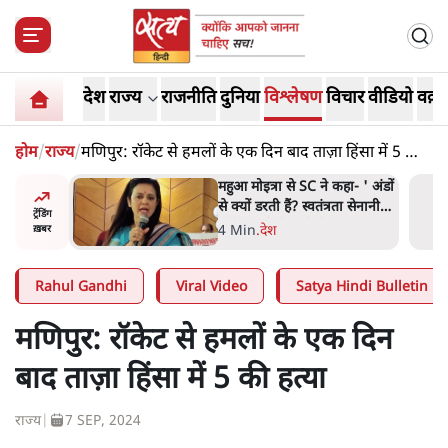
देश
राज्य
राजनीति
दुनिया
विश्लेषण
विचार
वीडियो
वक़्त
होम
/
राज्य
/
मणिपुर: रॉकेट से हमलों के एक दिन बाद ताज़ा हिंसा में 5 की
हत्या
नामाः ये
महुआ मोइत्रा से SC ने कहा- ' अंडों
से क्यों डरती हैं? स्वतंत्रता सेनानी
ट्रेंडिंग
सीने पर गोली खाते थे'
4 Min
.
देश
ख़बर
Rahul Gandhi
Viral Video
Satya Hindi Bulletin
मणिपुर: रॉकेट से हमलों के एक दिन
बाद ताज़ा हिंसा में 5 की हत्या
राज्य
|
7 SEP, 2024