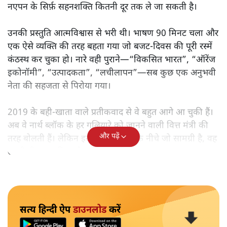
नएपन के सिर्फ़ सहनशक्ति कितनी दूर तक ले जा सकती है।
उनकी प्रस्तुति आत्मविश्वास से भरी थी। भाषण 90 मिनट चला और
एक ऐसे व्यक्ति की तरह बहता गया जो बजट‑दिवस की पूरी रस्में
कंठस्थ कर चुका हो। नारे वही पुराने—“विकसित भारत”, “ऑरेंज
इकोनॉमी”, “उत्पादकता”, “लचीलापन”—सब कुछ एक अनुभवी
नेता की सहजता से पिरोया गया।
2019 के बही‑खाता वाले प्रतीकवाद से वे बहुत आगे आ चुकी हैं।
अब वे नार्थ ब्लॉक के हर गलियारे को जानने वाली वित्त मंत्री की
और पढ़ें
तरह बोलती हैं। लेकिन इस आत्मविश्वास के नीचे जो सामग्री है, वह
उतनी ही अनुमानित और दोहराव भरी।
सत्य हिन्दी ऐप
डाउनलोड
करें