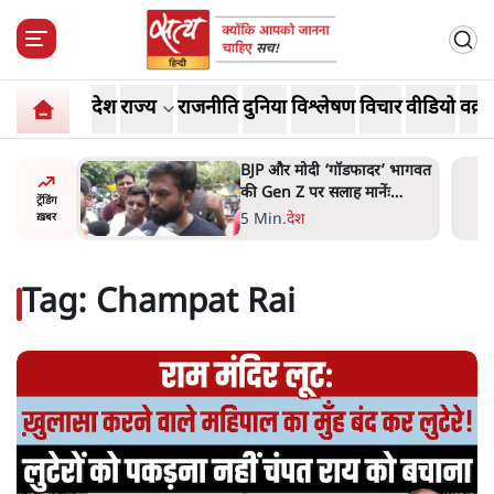
देश
राज्य
राजनीति
दुनिया
विश्लेषण
विचार
वीडियो
वक़्त
र’ भागवत
मार्क ज़करबर्ग का माफीनामाः ये
ेंः
बहुत अंदर की बात है
ट्रेंडिंग
9 Min
.
विश्लेषण
ख़बर
Tag:
Champat Rai