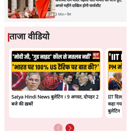
अयोध्या राम मंदिर चढ़ावा चोरी मामले की जांच पूरी,
अगले महीने दाखिल होगी चार्जशीट
3 Min
•
देश
ताजा वीडियो
Satya Hindi News बुलेटिन । 9 अगस्त, दोपहर 2
IIT दिल्ली के
बजे की ख़बरें
कहा गया! | ओ
बुलेटिन