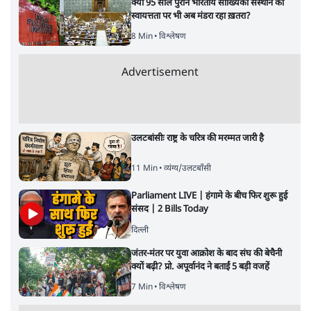
क्या 95 साल पुराने भारतीय सांख्यिकी संस्थान की
स्वायत्तता पर भी अब मंडरा रहा ख़तरा?
8 Min
•
विश्लेषण
Advertisement
उलटबांसीः राष्ट्र के चरित्र की मरम्मत जारी है
11 Min
•
व्यंग्य/उलटबाँसी
Parliament LIVE | हंगामे के बीच फिर शुरू हुई
संसद | 2 Bills Today
दिल्ली
जंतर-मंतर पर युवा आक्रोश के बाद संघ की बेचैनी
क्यों बढ़ी? प्रो. अपूर्वानंद ने बताईं 5 बड़ी वजहें
7 Min
•
विश्लेषण