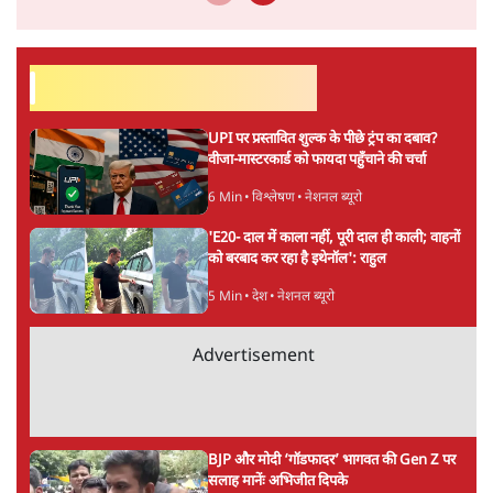
सर्वाधिक पढ़ी गयी खबरें
UPI पर प्रस्तावित शुल्क के पीछे ट्रंप का दबाव?
वीजा-मास्टरकार्ड को फायदा पहुँचाने की चर्चा
6 Min
•
विश्लेषण
•
नेशनल ब्यूरो
'E20- दाल में काला नहीं, पूरी दाल ही काली; वाहनों
को बरबाद कर रहा है इथेनॉल': राहुल
5 Min
•
देश
•
नेशनल ब्यूरो
Advertisement
BJP और मोदी ‘गॉडफादर’ भागवत की Gen Z पर
सलाह मानेंः अभिजीत दिपके