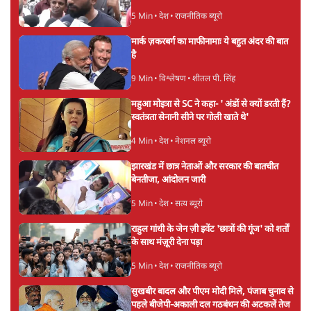
5 Min
•
देश
•
राजनीतिक ब्यूरो
मार्क ज़करबर्ग का माफीनामाः ये बहुत अंदर की बात
है
9 Min
•
विश्लेषण
•
शीतल पी. सिंह
महुआ मोइत्रा से SC ने कहा- ' अंडों से क्यों डरती हैं?
स्वतंत्रता सेनानी सीने पर गोली खाते थे'
4 Min
•
देश
•
नेशनल ब्यूरो
झारखंड में छात्र नेताओं और सरकार की बातचीत
बेनतीजा, आंदोलन जारी
5 Min
•
देश
•
सत्य ब्यूरो
राहुल गांधी के जेन ज़ी इवेंट 'छात्रों की गूंज' को शर्तों
के साथ मंज़ूरी देना पड़ा
5 Min
•
देश
•
राजनीतिक ब्यूरो
सुखबीर बादल और पीएम मोदी मिले, पंजाब चुनाव से
पहले बीजेपी-अकाली दल गठबंधन की अटकलें तेज