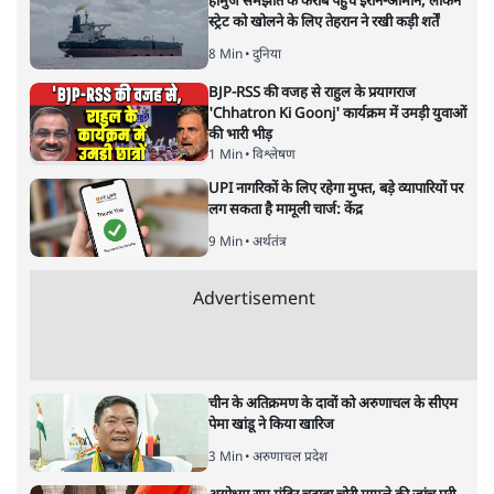
होर्मुज समझौते के करीब पहुँचे ईरान-ओमान, लेकिन
स्ट्रेट को खोलने के लिए तेहरान ने रखी कड़ी शर्तें
8 Min
•
दुनिया
BJP-RSS की वजह से राहुल के प्रयागराज
'Chhatron Ki Goonj' कार्यक्रम में उमड़ी युवाओं
की भारी भीड़
1 Min
•
विश्लेषण
UPI नागरिकों के लिए रहेगा मुफ्त, बड़े व्यापारियों पर
लग सकता है मामूली चार्ज: केंद्र
9 Min
•
अर्थतंत्र
Advertisement
चीन के अतिक्रमण के दावों को अरुणाचल के सीएम
पेमा खांडू ने किया खारिज
3 Min
•
अरुणाचल प्रदेश