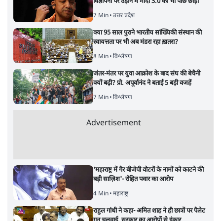
विज्ञापनों पर उड़ाने में मोदी 3.0 को भी पीछे छोड़ा
7 Min
•
उत्तर प्रदेश
क्या 95 साल पुराने भारतीय सांख्यिकी संस्थान की
स्वायत्तता पर भी अब मंडरा रहा ख़तरा?
8 Min
•
विश्लेषण
जंतर-मंतर पर युवा आक्रोश के बाद संघ की बेचैनी
क्यों बढ़ी? प्रो. अपूर्वानंद ने बताईं 5 बड़ी वजहें
7 Min
•
विश्लेषण
Advertisement
'महाराष्ट्र में गैर बीजेपी वोटरों के नामों को काटने की
बड़ी साज़िश'- रोहित पवार का आरोप
4 Min
•
महाराष्ट्र
राहुल गांधी ने कहा- अमित शाह ने ही छात्रों पर पैलेट
गन चलवाई, सरकार का आरोपों से इंकार