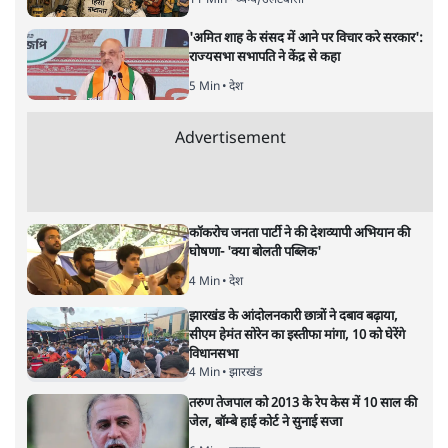
'अमित शाह के संसद में आने पर विचार करे सरकार':
राज्यसभा सभापति ने केंद्र से कहा
5 Min
•
देश
Advertisement
कॉकरोच जनता पार्टी ने की देशव्यापी अभियान की
घोषणा- 'क्या बोलती पब्लिक'
4 Min
•
देश
झारखंड के आंदोलनकारी छात्रों ने दबाव बढ़ाया,
सीएम हेमंत सोरेन का इस्तीफा मांगा, 10 को घेरेंगे
विधानसभा
4 Min
•
झारखंड
तरुण तेजपाल को 2013 के रेप केस में 10 साल की
जेल, बॉम्बे हाई कोर्ट ने सुनाई सजा