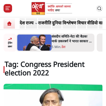
देश
राज्य
राजनीति
दुनिया
विश्लेषण
विचार
वीडियो
वक़्त
 बैठकः
जंतर-मंतर प्रोटेस्ट- 'ताकतवर
 सरकार से
सरकार के नाम पर आक्रामकता न
ट्रेंडिंग
दिखाए पुलिस, जेन जी को सुने':
5 Min
.
देश
ख़बर
SC
Tag:
Congress President
election 2022