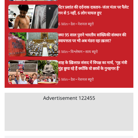
पेंटर प्रशांत की दर्दनाक दास्तान- जंतर मंतर पर पैलेट
गन से 5 नहीं, 6 लोग घायल हुए
6 Min
•
देश
•
नेशनल ब्यूरो
क्या 95 साल पुराने भारतीय सांख्यिकी संस्थान की
स्वायत्तता पर भी अब मंडरा रहा ख़तरा?
8 Min
•
विश्लेषण
•
सत्य ब्यूरो
शाह के ख़िलाफ़ संसद में विपक्ष का मार्च, 'गृह मंत्री
मुंह छुपा रहे हैं क्योंकि वो छात्रों के गुनहगार हैं'
5 Min
•
देश
•
नेशनल ब्यूरो
Advertisement
122455