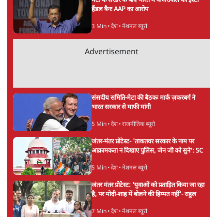
मेटा के सरेंडर के बाद भारत में केजरीवाल का इंस्टा
हैंडल बैनः AAP का आरोप
3 Min
•
देश
•
नेशनल ब्यूरो
Advertisement
संसदीय समिति-मेटा की बैठकः मार्क ज़करबर्ग ने
भारत सरकार से माफी मांगी
5 Min
•
देश
•
राजनीतिक ब्यूरो
जंतर-मंतर प्रोटेस्ट- 'ताकतवर सरकार के नाम पर
आक्रामकता न दिखाए पुलिस, जेन जी को सुने': SC
5 Min
•
देश
•
नेशनल ब्यूरो
जंतर मंतर प्रोटेस्ट: 'युवाओं को प्रताड़ित किया जा रहा
है, पर मोदी-शाह में बोलने की हिम्मत नहीं'- राहुल
7 Min
•
देश
•
नेशनल ब्यूरो