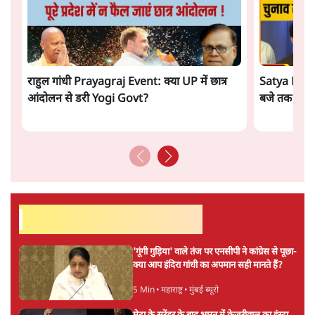
राहुल गांधी Prayagraj Event: क्या UP में छात्र
Satya Hind
आंदोलन से डरी Yogi Govt?
बजे तक की ख़
सर्वाधिक पढ़ी गयी खबरें
'गूंगी गुड़िया' वाले तंज पर एनसीपी ने कांग्रेस से पूछा-
क्या आप इंदिरा गांधी का अपमान सही मानते हैं?
5 Min
•
महाराष्ट्र
•
मुंबई ब्यूरो