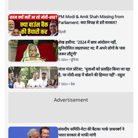
PM Modi & Amit Shah Missing from
Parliament: क्या विपक्ष से डरी सरकार?
दिल्ली
शेख हसीना: '2024 में छात्र आंदोलन नहीं,
सुनियोजित तख्तापलट था; मैं अपने लोगों के पास
जरूर लौटूंगी'
5 Min
•
दुनिया
जंतर मंतर प्रोटेस्ट: 'युवाओं को प्रताड़ित किया जा रहा
है, पर मोदी-शाह में बोलने की हिम्मत नहीं'- राहुल
7 Min
•
देश
Advertisement
संसदीय समिति-मेटा की बैठकः मार्क ज़करबर्ग ने
भारत सरकार से माफी मांगी