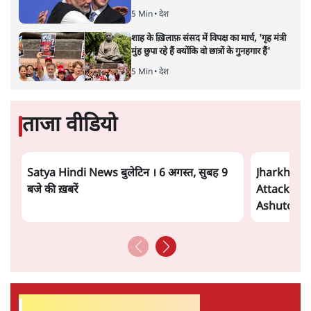
5 Min
•
देश
शाह के ख़िलाफ़ संसद में विपक्ष का मार्च, 'गृह मंत्री
मुंह छुपा रहे हैं क्योंकि वो छात्रों के गुनहगार हैं'
5 Min
•
देश
ताजा वीडियो
Satya Hindi News बुलेटिन । 6 अगस्त, सुबह 9
Jharkhand
बजे की ख़बरें
Attack- क्
Ashutosh 
सर्वाधिक पढ़ी गयी खबरें