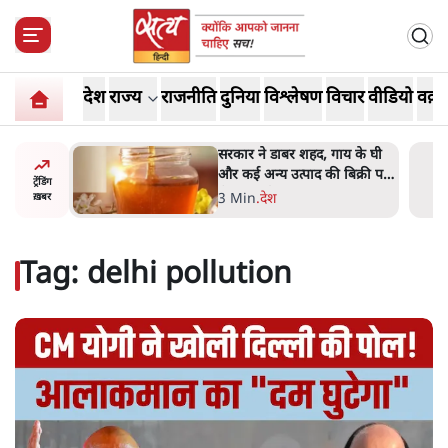
देश
राज्य
राजनीति
दुनिया
विश्लेषण
विचार
वीडियो
वक़्त
ाय के घी
'महाराष्ट्र में गैर बीजेपी वोटरों के
बिक्री पर
नामों को काटने की बड़ी साज़िश'-
ट्रेंडिंग
रोहित पवार का आरोप
4 Min
.
महाराष्ट्र
ख़बर
Tag:
delhi pollution