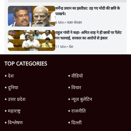
धर्मेन्द्र प्रधान का इस्तीफ़ा: उड़ गए मोदी की छवि के
परखचे।
6 Min
•
वक़्त-बेवक़्त
राहुल गांधी ने कहा- अमित शाह ने ही छात्रों पर पैलेट
गन चलवाई, सरकार का आरोपों से इंकार
11 Min
•
देश
TOP CATEGORIES
देश
वीडियो
दुनिया
विचार
उत्तर प्रदेश
न्यूज़ बुलेटिन
महाराष्ट्र
राजनीति
विश्लेषण
दिल्ली