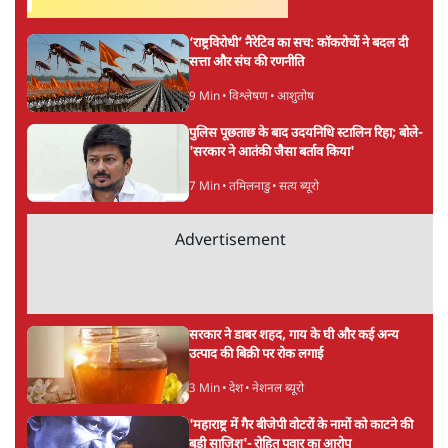
‘राष्ट्रविरोधी’ नैरेटिव का सच: कॉकरोचों ने बदल दी
सत्ता और संघ की रणनीति
9 Min
•
विश्लेषण
•
आशुतोष
पुलिस पूछताछ के बाद उदयनिधि स्टालिन रिहा; बोले-
'सरकार ने आतंकी जैसा बर्ताव किया'
7 Min
•
तमिलनाडु
•
सत्य ब्यूरो
Advertisement
सरकार ने डाबर शहद, गाय के घी और कई अन्य
उत्पाद की बिक्री पर रोक लगाई
3 Min
•
देश
•
नेशनल ब्यूरो
'महाराष्ट्र में गैर बीजेपी वोटरों के नामों को काटने की
बड़ी साज़िश'- रोहित पवार का आरोप