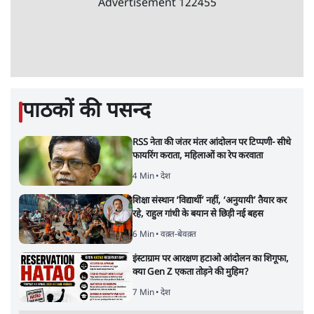
Advertisement
122455
पाठकों की पसन्द
RSS नेता की जंतर मंतर आंदोलन पर टिप्पणी- सीधे
फायरिंग कराता, महिलाओं का रेप करवाता
4 Min
•
देश
शिक्षा संस्थान ‘विद्यार्थी’ नहीं, ‘अनुयायी’ तैयार कर
रहे, राहुल गांधी के बयान से छिड़ी नई बहस
6 Min
•
वक़्त-बेवक़्त
इंस्टाग्राम पर आरक्षण हटाओ आंदोलन का शिगूफा,
क्या Gen Z एकता तोड़ने की मुहिम?
7 Min
•
देश