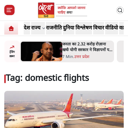
देश
राज्य
राजनीति
दुनिया
विश्लेषण
विचार
वीडियो
वक़्त
 आने पर
जनता का 2.32 करोड़ रोज़ाना
ज्यसभा
खर्चः योगी सरकार ने विज्ञापनों पर
ट्रेंडिंग
उड़ाने में मोदी 3.0 को भी पीछे
7 Min
.
उत्तर प्रदेश
ख़बर
छोड़ा
Tag:
domestic flights