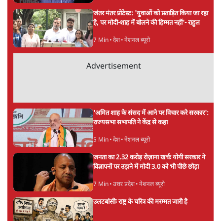
जंतर मंतर प्रोटेस्ट: 'युवाओं को प्रताड़ित किया जा रहा
है, पर मोदी-शाह में बोलने की हिम्मत नहीं'- राहुल
7 Min
•
देश
•
नेशनल ब्यूरो
Advertisement
'अमित शाह के संसद में आने पर विचार करे सरकार':
राज्यसभा सभापति ने केंद्र से कहा
5 Min
•
देश
•
नेशनल ब्यूरो
जनता का 2.32 करोड़ रोज़ाना खर्चः योगी सरकार ने
विज्ञापनों पर उड़ाने में मोदी 3.0 को भी पीछे छोड़ा
7 Min
•
उत्तर प्रदेश
•
नेशनल ब्यूरो
उलटबांसीः राष्ट्र के चरित्र की मरम्मत जारी है