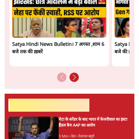
Satya Hindi News Bulletin। 7 अगस्त ,शाम 6
Satya Hindi
बजे तक की ख़बरें
बजे की ख़बरें
सर्वाधिक पढ़ी गयी खबरें
मेटा के सरेंडर के बाद भारत में केजरीवाल का इंस्टा
हैंडल बैनः AAP का आरोप
3 Min
•
देश
•
नेशनल ब्यूरो