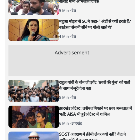
सलाह मानेंः अभिजीत दिपके
5 Min
•
देश
महुआ मोइत्रा से SC ने कहा- ' अंडों से क्यों डरती हैं?
स्वतंत्रता सेनानी सीने पर गोली खाते थे'
4 Min
•
देश
Advertisement
राहुल गांधी के जेन ज़ी इवेंट 'छात्रों की गूंज' को शर्तों
के साथ मंज़ूरी देना पड़ा
5 Min
•
देश
झारखंड प्रोटेस्ट: तबीयत बिगड़ने पर छात्र अस्पताल में
भर्ती; AISA भी हुई प्रोटेस्ट में शामिल
6 Min
•
झारखंड
SC-ST आरक्षण में क्रीमी लेयर क्यों नहीं? केंद्र ने