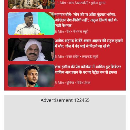
11 Min
•
व्यंग्य/उलटबाँसी
•
मुकेश कुमार
भागवत बोले- 'जेन ज़ी पर आँख मूंदकर भरोसा,
आंदोलन देश-विरोधी नहीं'; अतुल लिमये बोले थे-
'एंटी नेशनल'
6 Min
•
देश
•
नेशनल ब्यूरो
अतीक अहमद के बेटे अबान अहमद की सड़क हादसे
में मौत, जेल में बंद भाई से मिलने जा रहे थे
5 Min
•
उत्तर प्रदेश
•
लखनऊ ब्यूरो
शेख हसीना की प्रेस कॉन्फ्रेंस में शामिल हुए क्रिकेटर
शाकिब अल हसन के घर पर पेट्रोल बम से हमला
5 Min
•
दुनिया
•
विदेश डेस्क
Advertisement
122455