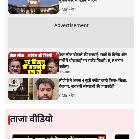
सुप्रीम कोर्ट में बताया कारण
5 Min
•
देश
Advertisement
पेपर लीक घोटाले की सच्चाई: छात्रों के विरोध और
भर्ती में धोखाधड़ी पर राजेंद्र तिवारी। BJP बनाम
कांग्रेस।
विश्लेषण
सीजेपी ने अपना 4 सूत्री एजेंडा जारी किया- शिक्षा,
रोज़गार, सरकारी संस्थाओं की जवाबदेही
3 Min
•
देश
ताजा वीडियो