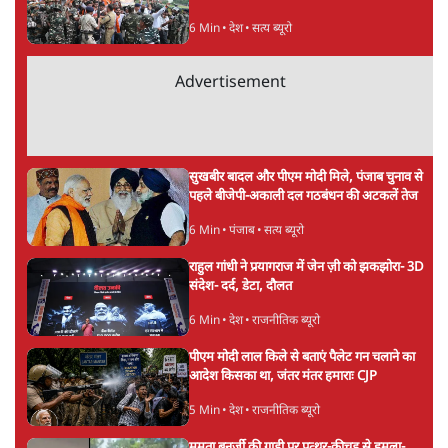
6 Min
•
देश
•
सत्य ब्यूरो
Advertisement
सुखबीर बादल और पीएम मोदी मिले, पंजाब चुनाव से
पहले बीजेपी-अकाली दल गठबंधन की अटकलें तेज
6 Min
•
पंजाब
•
सत्य ब्यूरो
राहुल गांधी ने प्रयागराज में जेन ज़ी को झकझोरा- 3D
संदेश- दर्द, डेटा, दौलत
6 Min
•
देश
•
राजनीतिक ब्यूरो
पीएम मोदी लाल किले से बताएं पैलेट गन चलाने का
आदेश किसका था, जंतर मंतर हमाराः CJP
5 Min
•
देश
•
राजनीतिक ब्यूरो
ममता बनर्जी की गाड़ी पर पत्थर-कीचड़ से हमला-