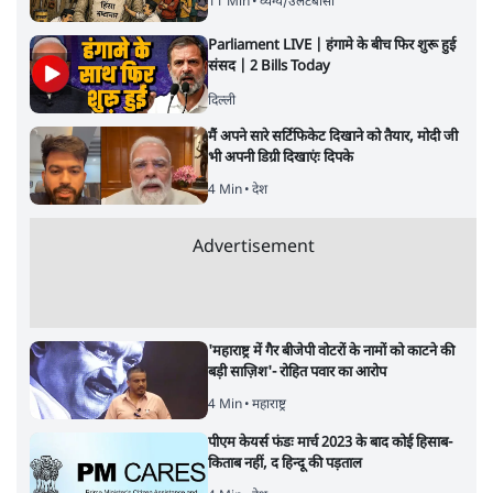
11 Min
•
व्यंग्य/उलटबाँसी
Parliament LIVE | हंगामे के बीच फिर शुरू हुई
संसद | 2 Bills Today
दिल्ली
मैं अपने सारे सर्टिफिकेट दिखाने को तैयार, मोदी जी
भी अपनी डिग्री दिखाएंः दिपके
4 Min
•
देश
Advertisement
'महाराष्ट्र में गैर बीजेपी वोटरों के नामों को काटने की
बड़ी साज़िश'- रोहित पवार का आरोप
4 Min
•
महाराष्ट्र
पीएम केयर्स फंडः मार्च 2023 के बाद कोई हिसाब-
किताब नहीं, द हिन्दू की पड़ताल