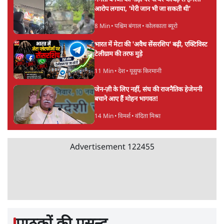
आरोप लगाया, 'मेरी जान भी जा सकती थी'
8 Min
•
पश्चिम बंगाल
•
कोलकाता ब्यूरो
भारत में मेटा की 'अवैध सेंसरशिप' बढ़ी, एक्टिविस्ट
टेलीग्राम की तरफ मुड़े
11 Min
•
देश
•
यूसुफ किरमानी
जेन-ज़ी के लिए नहीं, संघ की राजनैतिक हेजेमनी
बचाने आए हैं मोहन भागवत!
14 Min
•
विमर्श
•
वंदिता मिश्रा
Advertisement
122455