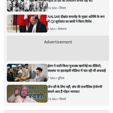
रहती तो देश का विभाजन संभव नहीं था!
16 Min
•
विचार
NALSAR दीक्षांत समारोह के मुख्य अतिथि के रूप
में CJI सूर्यकांत का छात्रों ने किया विरोध
6 Min
•
तेलंगाना
Advertisement
ईरान ने जारी किया मुजतबा खामेनेई का वीडियो;
स्वास्थ्य पर इसराइली मीडिया में चल रही थीं अफवाहें
7 Min
•
दुनिया
जेन-ज़ी के लिए नहीं, संघ की राजनैतिक हेजेमनी
बचाने आए हैं मोहन भागवत!
14 Min
•
विमर्श