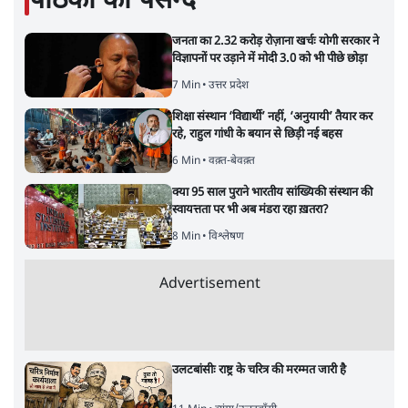
पाठकों की पसन्द
जनता का 2.32 करोड़ रोज़ाना खर्चः योगी सरकार ने
विज्ञापनों पर उड़ाने में मोदी 3.0 को भी पीछे छोड़ा
7 Min
•
उत्तर प्रदेश
शिक्षा संस्थान ‘विद्यार्थी’ नहीं, ‘अनुयायी’ तैयार कर
रहे, राहुल गांधी के बयान से छिड़ी नई बहस
6 Min
•
वक़्त-बेवक़्त
क्या 95 साल पुराने भारतीय सांख्यिकी संस्थान की
स्वायत्तता पर भी अब मंडरा रहा ख़तरा?
8 Min
•
विश्लेषण
Advertisement
उलटबांसीः राष्ट्र के चरित्र की मरम्मत जारी है