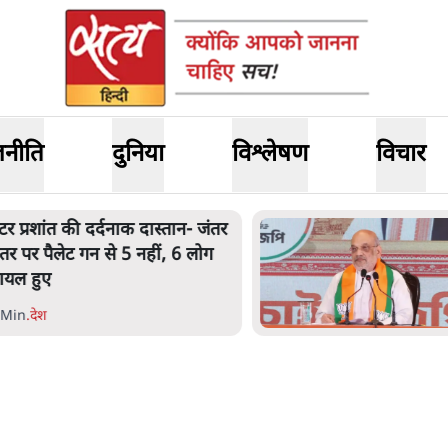
जनीति
दुनिया
विश्लेषण
विचार
अमित शाह के संसद में आने पर
िचार करे सरकार': राज्यसभा
भापति ने केंद्र से कहा
 Min
.
देश