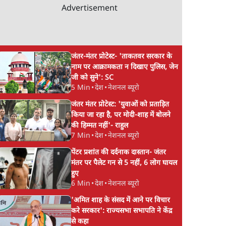
Advertisement
जंतर-मंतर प्रोटेस्ट- 'ताकतवर सरकार के
नाम पर आक्रामकता न दिखाए पुलिस, जेन
जी को सुने': SC
5 Min
•
देश
•
नेशनल ब्यूरो
जंतर मंतर प्रोटेस्ट: 'युवाओं को प्रताड़ित
किया जा रहा है, पर मोदी-शाह में बोलने
की हिम्मत नहीं'- राहुल
7 Min
•
देश
•
नेशनल ब्यूरो
पेंटर प्रशांत की दर्दनाक दास्तान- जंतर
मंतर पर पैलेट गन से 5 नहीं, 6 लोग घायल
हुए
6 Min
•
देश
•
नेशनल ब्यूरो
'अमित शाह के संसद में आने पर विचार
करे सरकार': राज्यसभा सभापति ने केंद्र
से कहा