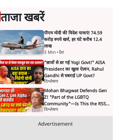
ताजा खबरें
पीएम मोदी की विदेश यात्राएंः 74.59
करोड़ रुपये खर्च, हर घंटे करीब 12.4
लाख
3 Min
•
देश
"छात्रों से डर गई Yogi Govt!" AISA
President का खुला ऐलान, Rahul
Gandhi से घबराई UP Govt?
विश्लेषण
Mohan Bhagwat Defends Gen
Z! "Part of the LGBTQ
Community"—Is This the RSS's
विश्लेषण
New Move?
Advertisement