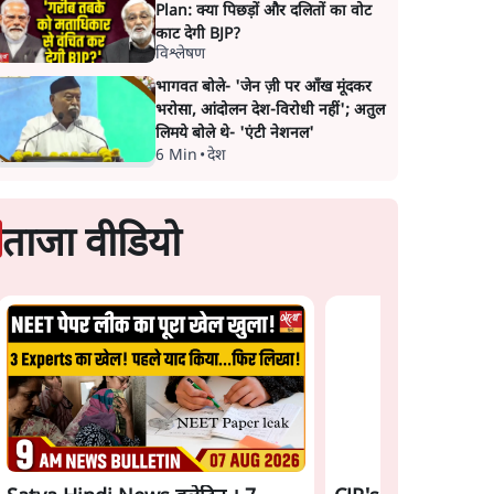
Plan: क्या पिछड़ों और दलितों का वोट
काट देगी BJP?
विश्लेषण
भागवत बोले- 'जेन ज़ी पर आँख मूंदकर
भरोसा, आंदोलन देश-विरोधी नहीं'; अतुल
लिमये बोले थे- 'एंटी नेशनल'
6 Min
•
देश
ताजा वीडियो