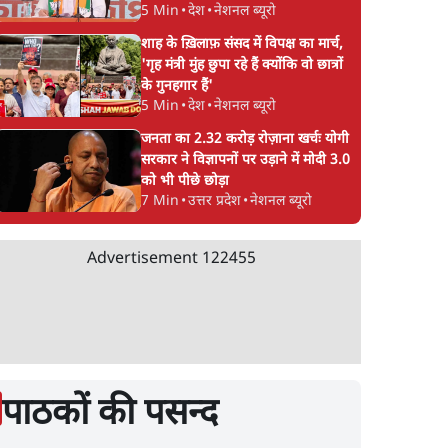
5 Min
•
देश
•
नेशनल ब्यूरो
शाह के ख़िलाफ़ संसद में विपक्ष का मार्च,
'गृह मंत्री मुंह छुपा रहे हैं क्योंकि वो छात्रों
के गुनहगार हैं'
5 Min
•
देश
•
नेशनल ब्यूरो
जनता का 2.32 करोड़ रोज़ाना खर्चः योगी
सरकार ने विज्ञापनों पर उड़ाने में मोदी 3.0
को भी पीछे छोड़ा
7 Min
•
उत्तर प्रदेश
•
नेशनल ब्यूरो
Advertisement
122455
पाठकों की पसन्द