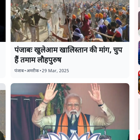
पंजाबः खुलेआम खालिस्तान की मांग, चुप
हैं तमाम लौहपुरुष
पंजाब
•
अमरीक
•
29 Mar, 2025