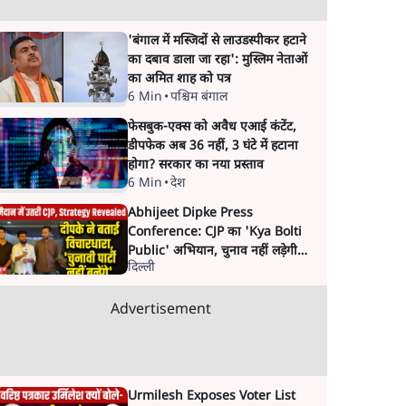
'बंगाल में मस्जिदों से लाउडस्पीकर हटाने
का दबाव डाला जा रहा': मुस्लिम नेताओं
का अमित शाह को पत्र
6 Min
•
पश्चिम बंगाल
फेसबुक-एक्स को अवैध एआई कंटेंट,
डीपफेक अब 36 नहीं, 3 घंटे में हटाना
होगा? सरकार का नया प्रस्ताव
6 Min
•
देश
Abhijeet Dipke Press
Conference: CJP का 'Kya Bolti
Public' अभियान, चुनाव नहीं लड़ेगी
दिल्ली
CJP!
Advertisement
Urmilesh Exposes Voter List