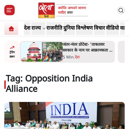
देश
राज्य
राजनीति
दुनिया
विश्लेषण
विचार
वीडियो
वक़्त
ाकतवर
जंतर मंतर प्रोटेस्ट: 'युवाओं को
रामकता न
प्रताड़ित किया जा रहा है, पर मोदी-
ट्रेंडिंग
ो सुने':
शाह में बोलने की हिम्मत नहीं'-
7 Min
.
देश
ख़बर
राहुल
Tag:
Opposition India
Alliance