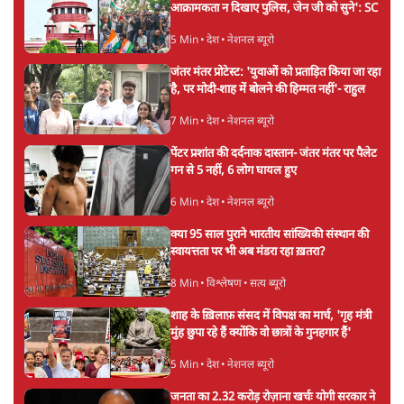
आक्रामकता न दिखाए पुलिस, जेन जी को सुने': SC
5 Min
•
देश
•
नेशनल ब्यूरो
जंतर मंतर प्रोटेस्ट: 'युवाओं को प्रताड़ित किया जा रहा
है, पर मोदी-शाह में बोलने की हिम्मत नहीं'- राहुल
7 Min
•
देश
•
नेशनल ब्यूरो
पेंटर प्रशांत की दर्दनाक दास्तान- जंतर मंतर पर पैलेट
गन से 5 नहीं, 6 लोग घायल हुए
6 Min
•
देश
•
नेशनल ब्यूरो
क्या 95 साल पुराने भारतीय सांख्यिकी संस्थान की
स्वायत्तता पर भी अब मंडरा रहा ख़तरा?
8 Min
•
विश्लेषण
•
सत्य ब्यूरो
शाह के ख़िलाफ़ संसद में विपक्ष का मार्च, 'गृह मंत्री
मुंह छुपा रहे हैं क्योंकि वो छात्रों के गुनहगार हैं'
5 Min
•
देश
•
नेशनल ब्यूरो
जनता का 2.32 करोड़ रोज़ाना खर्चः योगी सरकार ने