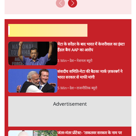
सर्वाधिक पढ़ी गयी खबरें
मेटा के सरेंडर के बाद भारत में केजरीवाल का इंस्टा
हैंडल बैनः AAP का आरोप
3 Min
•
देश
•
नेशनल ब्यूरो
संसदीय समिति-मेटा की बैठकः मार्क ज़करबर्ग ने
भारत सरकार से माफी मांगी
5 Min
•
देश
•
राजनीतिक ब्यूरो
Advertisement
जंतर-मंतर प्रोटेस्ट- 'ताकतवर सरकार के नाम पर