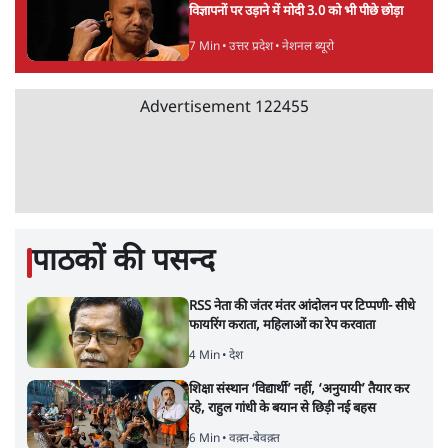
विज्ञापनों पर उड़ाने में मोदी 3.0 को भी पीछे छोड़ा
7 Min
•
उत्तर प्रदेश
•
नेशनल ब्यूरो
Advertisement
122455
पाठकों की पसन्द
RSS नेता की जंतर मंतर आंदोलन पर टिप्पणी- सीधे
फायरिंग कराता, महिलाओं का रेप करवाता
4 Min
•
देश
शिक्षा संस्थान ‘विद्यार्थी’ नहीं, ‘अनुयायी’ तैयार कर
रहे, राहुल गांधी के बयान से छिड़ी नई बहस
6 Min
•
वक़्त-बेवक़्त