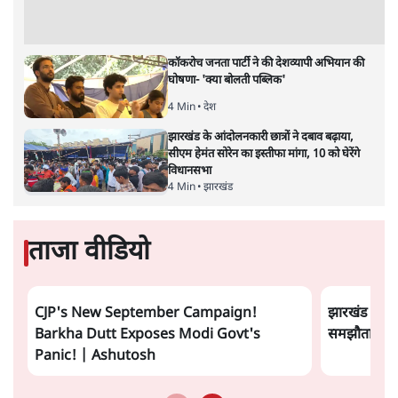
कॉकरोच जनता पार्टी ने की देशव्यापी अभियान की
घोषणा- 'क्या बोलती पब्लिक'
4 Min
•
देश
झारखंड के आंदोलनकारी छात्रों ने दबाव बढ़ाया,
सीएम हेमंत सोरेन का इस्तीफा मांगा, 10 को घेरेंगे
विधानसभा
4 Min
•
झारखंड
ताजा वीडियो
CJP's New September Campaign!
झारखंड छात्र
Barkha Dutt Exposes Modi Govt's
समझौता होने 
Panic! | Ashutosh