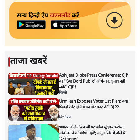
सत्य हिन्दी ऐप
डाउनलोड
करें
ताजा खबरें
Abhijeet Dipke Press Conference: CJP
का 'Kya Bolti Public' अभियान, चुनाव नहीं
लड़ेगी CJP!
दिल्ली
Urmilesh Exposes Voter List Plan: क्या
पिछड़ों और दलितों का वोट काट देगी BJP?
विश्लेषण
भागवत बोले- 'जेन ज़ी पर आँख मूंदकर भरोसा,
आंदोलन देश-विरोधी नहीं'; अतुल लिमये बोले थे-
'एंटी नेशनल'