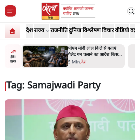
देश
राज्य
राजनीति
दुनिया
विश्लेषण
विचार
वीडियो
वक़्त
पीएम मोदी लाल किले से बताएं
म
पैलेट गन चलाने का आदेश किसका
क
ट्रेंडिंग
था, जंतर मंतर हमाराः CJP
'
5 Min
.
देश
ख़बर
Tag:
Samajwadi Party