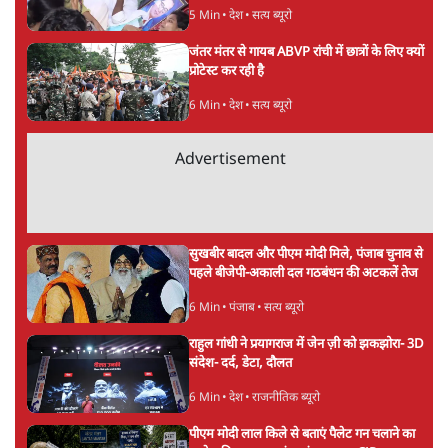
5 Min
•
देश
•
सत्य ब्यूरो
जंतर मंतर से गायब ABVP रांची में छात्रों के लिए क्यों
प्रोटेस्ट कर रही है
6 Min
•
देश
•
सत्य ब्यूरो
Advertisement
सुखबीर बादल और पीएम मोदी मिले, पंजाब चुनाव से
पहले बीजेपी-अकाली दल गठबंधन की अटकलें तेज
6 Min
•
पंजाब
•
सत्य ब्यूरो
राहुल गांधी ने प्रयागराज में जेन ज़ी को झकझोरा- 3D
संदेश- दर्द, डेटा, दौलत
6 Min
•
देश
•
राजनीतिक ब्यूरो
पीएम मोदी लाल किले से बताएं पैलेट गन चलाने का