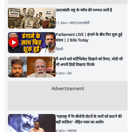
उलटबांसीः राष्ट्र के चरित्र की मरम्मत जारी है
11 Min
•
व्यंग्य/उलटबाँसी
Parliament LIVE | हंगामे के बीच फिर शुरू हुई
संसद | 2 Bills Today
दिल्ली
मैं अपने सारे सर्टिफिकेट दिखाने को तैयार, मोदी जी
भी अपनी डिग्री दिखाएंः दिपके
4 Min
•
देश
Advertisement
'महाराष्ट्र में गैर बीजेपी वोटरों के नामों को काटने की
बड़ी साज़िश'- रोहित पवार का आरोप
4 Min
•
महाराष्ट्र