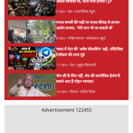
आदेश किसका था, जंतर मंतर हमाराः CJP
5 Min
•
देश
•
राजनीतिक ब्यूरो
ममता बनर्जी की गाड़ी पर पत्थर-कीचड़ से हमला-
आरोप लगाया, 'मेरी जान भी जा सकती थी'
8 Min
•
पश्चिम बंगाल
•
कोलकाता ब्यूरो
भारत में मेटा की 'अवैध सेंसरशिप' बढ़ी, एक्टिविस्ट
टेलीग्राम की तरफ मुड़े
11 Min
•
देश
•
यूसुफ किरमानी
जेन-ज़ी के लिए नहीं, संघ की राजनैतिक हेजेमनी
बचाने आए हैं मोहन भागवत!
14 Min
•
विमर्श
•
वंदिता मिश्रा
Advertisement
122455