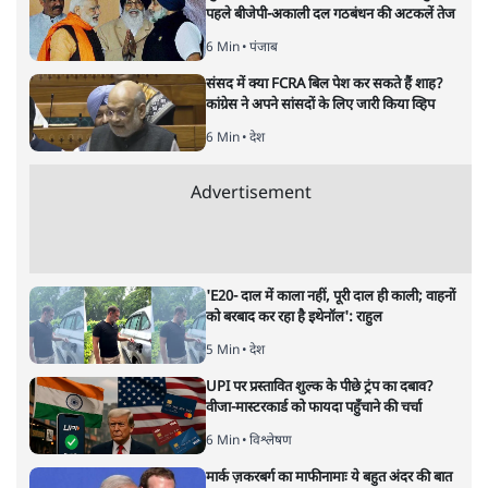
पहले बीजेपी-अकाली दल गठबंधन की अटकलें तेज
6 Min
•
पंजाब
संसद में क्या FCRA बिल पेश कर सकते हैं शाह?
कांग्रेस ने अपने सांसदों के लिए जारी किया व्हिप
6 Min
•
देश
Advertisement
'E20- दाल में काला नहीं, पूरी दाल ही काली; वाहनों
को बरबाद कर रहा है इथेनॉल': राहुल
5 Min
•
देश
UPI पर प्रस्तावित शुल्क के पीछे ट्रंप का दबाव?
वीजा-मास्टरकार्ड को फायदा पहुँचाने की चर्चा
6 Min
•
विश्लेषण
मार्क ज़करबर्ग का माफीनामाः ये बहुत अंदर की बात