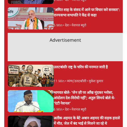
'अमित शाह के संसद में आने पर विचार करे सरकार':
राज्यसभा सभापति ने केंद्र से कहा
5 Min
•
देश
•
नेशनल ब्यूरो
Advertisement
उलटबांसीः राष्ट्र के चरित्र की मरम्मत जारी है
11 Min
•
व्यंग्य/उलटबाँसी
•
मुकेश कुमार
भागवत बोले- 'जेन ज़ी पर आँख मूंदकर भरोसा,
आंदोलन देश-विरोधी नहीं'; अतुल लिमये बोले थे-
'एंटी नेशनल'
6 Min
•
देश
•
नेशनल ब्यूरो
अतीक अहमद के बेटे अबान अहमद की सड़क हादसे
में मौत, जेल में बंद भाई से मिलने जा रहे थे