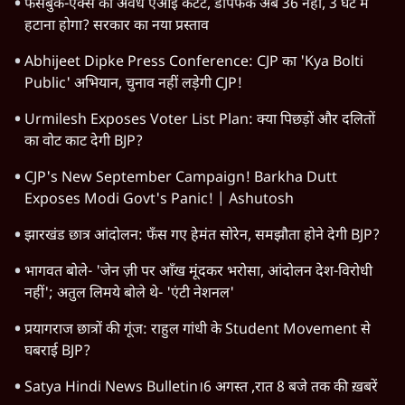
फेसबुक-एक्स को अवैध एआई कंटेंट, डीपफेक अब 36 नहीं, 3 घंटे में
हटाना होगा? सरकार का नया प्रस्ताव
Abhijeet Dipke Press Conference: CJP का 'Kya Bolti
Public' अभियान, चुनाव नहीं लड़ेगी CJP!
Urmilesh Exposes Voter List Plan: क्या पिछड़ों और दलितों
का वोट काट देगी BJP?
CJP's New September Campaign! Barkha Dutt
Exposes Modi Govt's Panic! | Ashutosh
झारखंड छात्र आंदोलन: फँस गए हेमंत सोरेन, समझौता होने देगी BJP?
भागवत बोले- 'जेन ज़ी पर आँख मूंदकर भरोसा, आंदोलन देश-विरोधी
नहीं'; अतुल लिमये बोले थे- 'एंटी नेशनल'
प्रयागराज छात्रों की गूंज: राहुल गांधी के Student Movement से
घबराई BJP?
Satya Hindi News Bulletin।6 अगस्त ,रात 8 बजे तक की ख़बरें