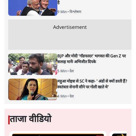
है
9 Min
•
विश्लेषण
Advertisement
BJP और मोदी ‘गॉडफादर’ भागवत की Gen Z पर
सलाह मानेंः अभिजीत दिपके
5 Min
•
देश
महुआ मोइत्रा से SC ने कहा- ' अंडों से क्यों डरती हैं?
स्वतंत्रता सेनानी सीने पर गोली खाते थे'
4 Min
•
देश
ताजा वीडियो