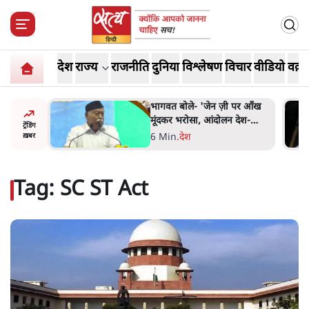
देश
राज्य
राजनीति
दुनिया
विश्लेषण
विचार
वीडियो
वक़्त
्र की मरम्मत
भागवत बोले- 'जेन ज़ी पर आँख
मूंदकर भरोसा, आंदोलन देश-
ट्रेंडिंग
विरोधी नहीं'; अतुल लिमये बोले थे-
सी
6 Min
.
देश
ख़बर
'एंटी नेशनल'
Tag:
SC ST Act