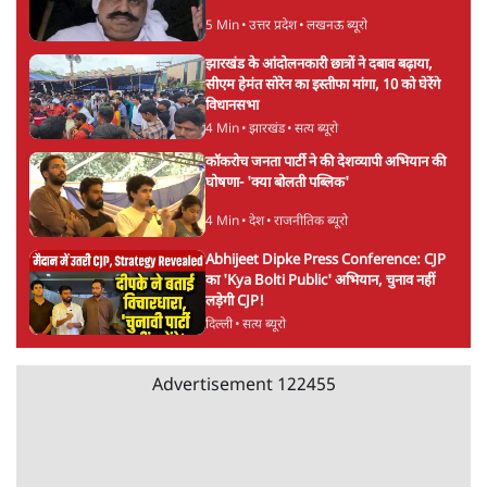
5 Min
•
उत्तर प्रदेश
•
लखनऊ ब्यूरो
झारखंड के आंदोलनकारी छात्रों ने दबाव बढ़ाया,
सीएम हेमंत सोरेन का इस्तीफा मांगा, 10 को घेरेंगे
विधानसभा
4 Min
•
झारखंड
•
सत्य ब्यूरो
कॉकरोच जनता पार्टी ने की देशव्यापी अभियान की
घोषणा- 'क्या बोलती पब्लिक'
4 Min
•
देश
•
राजनीतिक ब्यूरो
Abhijeet Dipke Press Conference: CJP
का 'Kya Bolti Public' अभियान, चुनाव नहीं
लड़ेगी CJP!
दिल्ली
•
सत्य ब्यूरो
Advertisement
122455