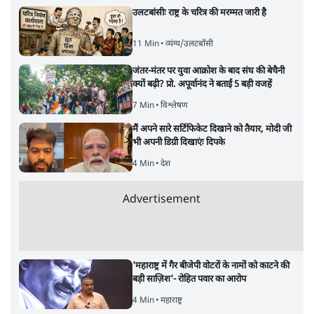
उलटबांसीः राष्ट्र के चरित्र की मरम्मत जारी है
11 Min
•
व्यंग्य/उलटबाँसी
जंतर-मंतर पर युवा आक्रोश के बाद संघ की बेचैनी
क्यों बढ़ी? प्रो. अपूर्वानंद ने बताईं 5 बड़ी वजहें
7 Min
•
विश्लेषण
मैं अपने सारे सर्टिफिकेट दिखाने को तैयार, मोदी जी
भी अपनी डिग्री दिखाएंः दिपके
4 Min
•
देश
Advertisement
'महाराष्ट्र में गैर बीजेपी वोटरों के नामों को काटने की
बड़ी साज़िश'- रोहित पवार का आरोप
4 Min
•
महाराष्ट्र