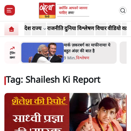
देश
राज्य
राजनीति
दुनिया
विश्लेषण
विचार
वीडियो
वक़्त
र’ भागवत
मार्क ज़करबर्ग का माफीनामाः ये
ेंः
बहुत अंदर की बात है
ट्रेंडिंग
9 Min
.
विश्लेषण
ख़बर
Tag:
Shailesh Ki Report