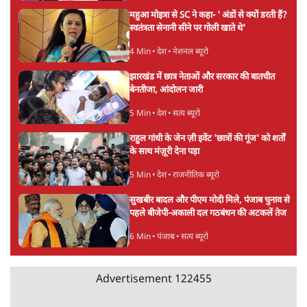
महुआ मोइत्रा से SC ने कहा- ' अंडों से क्यों डरती हैं?
स्वतंत्रता सेनानी सीने पर गोली खाते थे'
4 Min
•
देश
•
नेशनल ब्यूरो
झारखंड में छात्र नेताओं और सरकार की बातचीत
बेनतीजा, आंदोलन जारी
5 Min
•
देश
•
सत्य ब्यूरो
राहुल गांधी के जेन ज़ी इवेंट 'छात्रों की गूंज' को शर्तों
के साथ मंज़ूरी देना पड़ा
5 Min
•
देश
•
राजनीतिक ब्यूरो
सुखबीर बादल और पीएम मोदी मिले, पंजाब चुनाव से
पहले बीजेपी-अकाली दल गठबंधन की अटकलें तेज
6 Min
•
पंजाब
•
सत्य ब्यूरो
Advertisement
122455