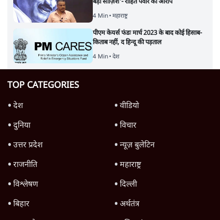
बड़ी साज़िश'- रोहित पवार का आरोप
4 Min
•
महाराष्ट्र
पीएम केयर्स फंडः मार्च 2023 के बाद कोई हिसाब-
किताब नहीं, द हिन्दू की पड़ताल
4 Min
•
देश
TOP CATEGORIES
देश
वीडियो
दुनिया
विचार
उत्तर प्रदेश
न्यूज़ बुलेटिन
राजनीति
महाराष्ट्र
विश्लेषण
दिल्ली
बिहार
अर्थतंत्र