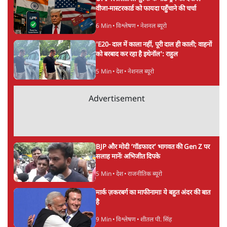
वीजा-मास्टरकार्ड को फायदा पहुँचाने की चर्चा
6 Min
•
विश्लेषण
•
नेशनल ब्यूरो
'E20- दाल में काला नहीं, पूरी दाल ही काली; वाहनों
को बरबाद कर रहा है इथेनॉल': राहुल
5 Min
•
देश
•
नेशनल ब्यूरो
Advertisement
BJP और मोदी ‘गॉडफादर’ भागवत की Gen Z पर
सलाह मानेंः अभिजीत दिपके
5 Min
•
देश
•
राजनीतिक ब्यूरो
मार्क ज़करबर्ग का माफीनामाः ये बहुत अंदर की बात
है
9 Min
•
विश्लेषण
•
शीतल पी. सिंह