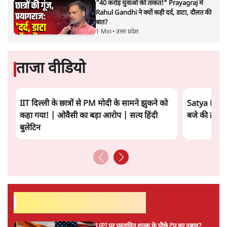
"40 करोड़ युवाओं की ताकत!" Prayagraj में
Rahul Gandhi ने क्यों कही दर्द, डाटा, दौलत की
बात?
1 Min
•
उत्तर प्रदेश
ताजा वीडियो
IIT दिल्ली के छात्रों से PM मोदी के सामने झुकने को
Satya Hindi
कहा गया! | ओवैसी का बड़ा आरोप | सत्य हिंदी
बजे की ख़बरें
बुलेटिन
सर्वाधिक पढ़ी गयी खबरें
UPI पर प्रस्तावित शुल्क के पीछे ट्रंप का दबाव?