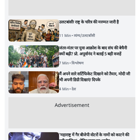
उलटबांसीः राष्ट्र के चरित्र की मरम्मत जारी है
11 Min
•
व्यंग्य/उलटबाँसी
जंतर-मंतर पर युवा आक्रोश के बाद संघ की बेचैनी
क्यों बढ़ी? प्रो. अपूर्वानंद ने बताईं 5 बड़ी वजहें
7 Min
•
विश्लेषण
मैं अपने सारे सर्टिफिकेट दिखाने को तैयार, मोदी जी
भी अपनी डिग्री दिखाएंः दिपके
4 Min
•
देश
Advertisement
'महाराष्ट्र में गैर बीजेपी वोटरों के नामों को काटने की