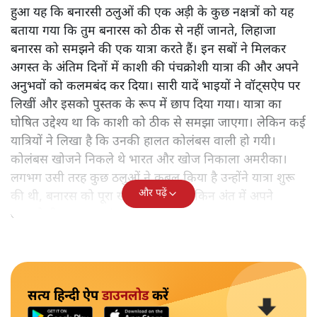
हुआ यह कि बनारसी ठलुओं की एक अड़ी के कुछ नक्षत्रों को यह
बताया गया कि तुम बनारस को ठीक से नहीं जानते, लिहाजा
बनारस को समझने की एक यात्रा करते हैं। इन सबों ने मिलकर
अगस्त के अंतिम दिनों में काशी की पंचक्रोशी यात्रा की और अपने
अनुभवों को कलमबंद कर दिया। सारी यादें भाइयों ने वॉट्सऐप पर
लिखीं और इसको पुस्तक के रूप में छाप दिया गया। यात्रा का
घोषित उद्देश्य था कि काशी को ठीक से समझा जाएगा। लेकिन कई
यात्रियों ने लिखा है कि उनकी हालत कोलंबस वाली हो गयी।
कोलंबस खोजने निकले थे भारत और खोज निकाला अमरीका।
लगभग उसी तरह कुछ ठलुओं ने कुबूल किया है उन्होंने यात्रा शुरू
और पढ़ें
की थी, बनारस को पूरा खोजने के लिए लेकिन अंत में अपने
आपको ही समझकर संतुष्ट हो गए।
सत्य हिन्दी ऐप
डाउनलोड
करें