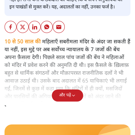
नहीं है। सभी धर्मों के ठेकेदारों को चाहिए कि वे अपने अनुयायियों को
इन पाखंडों से मुक्त करें। यह, अदालतों का नहीं, उनका फर्ज है।
10 से 50 साल की
महिलाएँ सबरीमला मंदिर के अंदर जा सकती हैं
या नहीं, इस मुद्दे पर अब सर्वोच्च न्यायालय के 7 जजों की बेंच
अपना फ़ैसला देगी। पिछले साल पांच जजों की बेंच ने महिलाओं
को मंदिर में प्रवेश करने की अनुमति दी थी। इस फ़ैसले के ख़िलाफ़
बहुत से धार्मिक संगठनों और मौक़ापरस्त राजनीतिक दलों ने भी
आवाज़ उठाई थी। उसके बाद अदालत में 65 याचिकाएं भी लगाई
गईं, जिनमें से कुछ में कहा गया कि मंदिरों में ही क्यों, मसजिदों
और पढ़ें
और पारसियों की अगियारी में भी महिलाओं को अंदर जाने की
इजाजत मिलनी चाहिए।