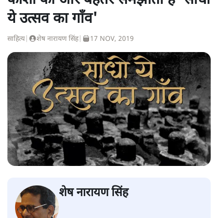
काशी को और बेहतर समझाती है 'साधो
ये उत्सव का गाँव'
साहित्य
|
शेष नारायण सिंह
|
17 NOV, 2019
शेष नारायण सिंह