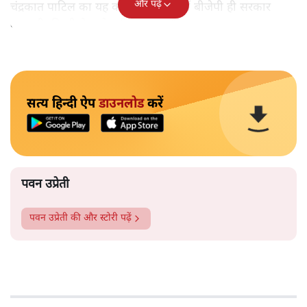
और पढ़ें
चंद्रकात पाटिल का यह कहना कि राज्य में बीजेपी ही सरकार
बनाएगी, किसी के गले नहीं उतर रहा है।
सत्य हिन्दी ऐप
डाउनलोड
करें
पवन उप्रेती
पवन उप्रेती
की और स्टोरी पढ़ें