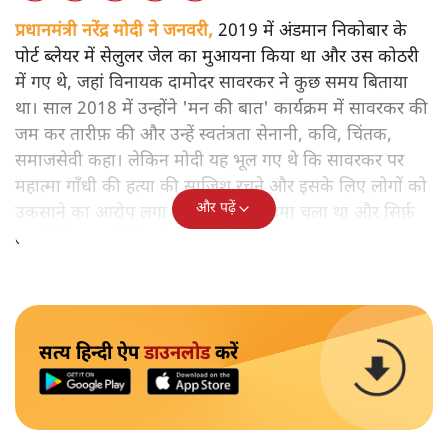
प्रधानमंत्री नरेंद्र मोदी ने जनवरी,
2019 में अंडमान निकोबार के
पोर्ट ब्लेयर में सेलुलर जेल का मुआयना किया था और उस कोठरी
में गए थे, जहां विनायक दामोदर सावरकर ने कुछ समय बिताया
था। साल 2018 में उन्होंने 'मन की बात' कार्यक्रम में सावरकर की
जम कर तारीफ़ की और उन्हें स्वतंत्रता सेनानी, कवि, चिंतक,
समाजसेवी कहा। लेकिन मोदी यह भूल गए थे कि सावरकर पर
महात्मा गाँधी की हत्या की साजिश रचने और इसके लिए लोगों को
और पढ़ें
उकसाने का आरोप लगा था, उन पर मुक़दमा चला था और सिर्फ़
तकनीकी कारणों से उन्हें सज़ा नहीं हुई थी।
सत्य हिन्दी ऐप
डाउनलोड
करें