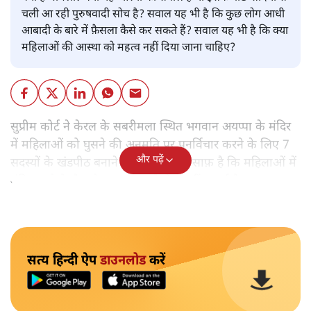
चली आ रही पुरुषवादी सोच है? सवाल यह भी है कि कुछ लोग आधी
आबादी के बारे में फ़ैसला कैसे कर सकते हैं? सवाल यह भी है कि क्या
महिलाओं की आस्था को महत्व नहीं दिया जाना चाहिए?
सुप्रीम कोर्ट ने केरल के सबरीमला स्थित भगवान अयप्पा के मंदिर
में महिलाओं को घुसने की अनुमति पर पुनर्विचार करने के लिए 7
और पढ़ें
सदस्यों के खंडपीठ बनाने को कहा। इससे साफ़ है कि महिलाओं में
मंदिर जाने के फ़ैसले पर सरकार ने रोक नहीं लगाई है।
सत्य हिन्दी ऐप
डाउनलोड
करें