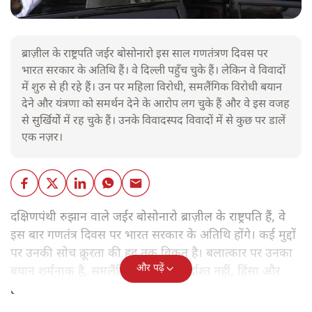
ब्राज़ील के राष्ट्रपति जईर बोसोनारो इस साल गणतंत्रण दिवस पर
भारत सरकार के अतिथि हैं। वे दिल्ली पहुँच चुके हैं। लेकिन वे विवादों
में शुरु से ही रहे हैं। उन पर महिला विरोधी, समलैंगिक विरोधी बयान
देने और यंत्रणा को समर्थन देने के आरोप लग चुके हैं और वे इस वजह
से सुर्खियोें में रह चुके हैं। उनके विवादस्पद विवादों में से कुछ पर डालें
एक नज़र।
दक्षिणपंथी रुझान वाले जईर बोसोनारो ब्राज़ील के राष्ट्रपति हैं, वे
इस बार गणतंत्र दिवस पर भारत सरकार के अतिथि होंगे। कई मुद्दों
पर उनकी सोच क्रूरता की हद तक विकृत है। बलात्कार पर उनका
और पढ़ें
बयान शर्मनाक है, समलैंगिक लोग उन्हें बर्दाश्त नहीं, हिंसा और
हत्याएं उनकी 'रूल-बुक' में हैं।