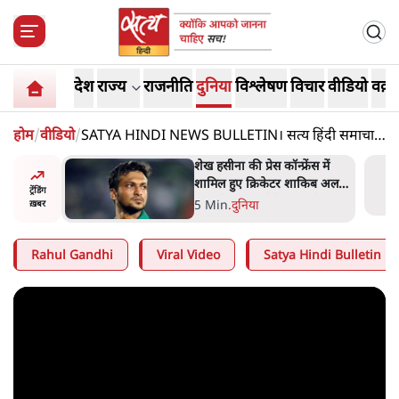
देश
राज्य
राजनीति
दुनिया
विश्लेषण
विचार
वीडियो
वक़्त
होम
/
वीडियो
/
SATYA HINDI NEWS BULLETIN। सत्य हिंदी समाचार
बुलेटिन। 9 सितंबर, दोपहर तक की ख़बरें
अबान अहमद
शेख हसीना की प्रेस कॉन्फ्रेंस में
ेल में बंद
शामिल हुए क्रिकेटर शाकिब अल
ट्रेंडिंग
हसन के घर पर पेट्रोल बम से हमला
5 Min
.
दुनिया
ख़बर
Rahul Gandhi
Viral Video
Satya Hindi Bulletin