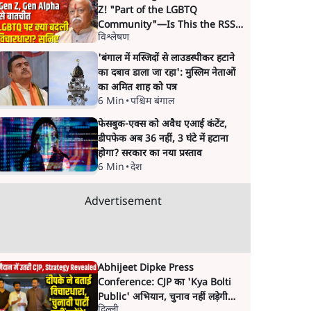
Z! "Part of the LGBTQ
Community"—Is This the RSS's
विश्लेषण
New Move?
'बंगाल में मस्जिदों से लाउडस्पीकर हटाने
का दबाव डाला जा रहा': मुस्लिम नेताओं
का अमित शाह को पत्र
6 Min
•
पश्चिम बंगाल
फेसबुक-एक्स को अवैध एआई कंटेंट,
डीपफेक अब 36 नहीं, 3 घंटे में हटाना
होगा? सरकार का नया प्रस्ताव
6 Min
•
देश
Advertisement
Abhijeet Dipke Press
Conference: CJP का 'Kya Bolti
Public' अभियान, चुनाव नहीं लड़ेगी
दिल्ली