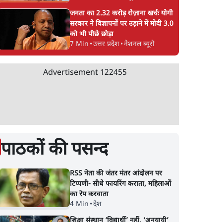
जनता का 2.32 करोड़ रोज़ाना खर्चः योगी
सरकार ने विज्ञापनों पर उड़ाने में मोदी 3.0
को भी पीछे छोड़ा
7 Min
•
उत्तर प्रदेश
•
नेशनल ब्यूरो
Advertisement
122455
पाठकों की पसन्द
RSS नेता की जंतर मंतर आंदोलन पर
टिप्पणी- सीधे फायरिंग कराता, महिलाओं
का रेप करवाता
4 Min
•
देश
शिक्षा संस्थान ‘विद्यार्थी’ नहीं, ‘अनुयायी’