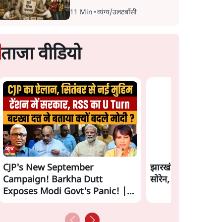
11 Min
•
व्यंग्य/उलटबाँसी
ताजा वीडियो
CJP's New September
झारखंड छात्र आंदोलन
Campaign! Barkha Dutt
सोरेन, समझौता होने 
Exposes Modi Govt's Panic! |
Ashutosh