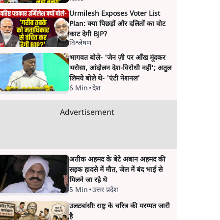
CJP!
Urmilesh Exposes Voter List
Plan: क्या पिछड़ों और दलितों का वोट
काट देगी BJP?
विश्लेषण
भागवत बोले- 'जेन ज़ी पर आँख मूंदकर
भरोसा, आंदोलन देश-विरोधी नहीं'; अतुल
लिमये बोले थे- 'एंटी नेशनल'
6 Min
•
देश
Advertisement
अतीक अहमद के बेटे अबान अहमद की
सड़क हादसे में मौत, जेल में बंद भाई से
मिलने जा रहे थे
5 Min
•
उत्तर प्रदेश
उलटबांसीः राष्ट्र के चरित्र की मरम्मत जारी
है