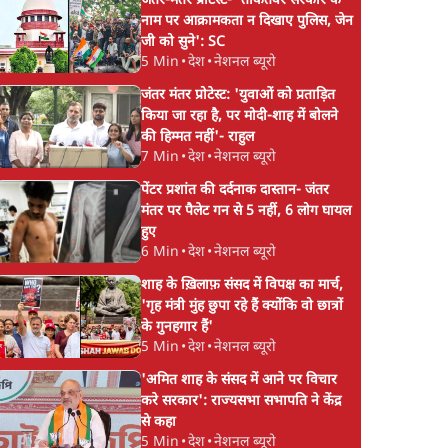
जंतर-मंतर प्रोटेस्ट- 'ताकतवर सरकार के
नाम पर आक्रामकता न दिखाए पुलिस, जेन
जी को सुने': SC
5 Min
•
देश
•
नेशनल ब्यूरो
जंतर मंतर प्रोटेस्ट: 'युवाओं को प्रताड़ित
किया जा रहा है, पर मोदी-शाह में बोलने
की हिम्मत नहीं'- राहुल
7 Min
•
देश
•
नेशनल ब्यूरो
पेंटर प्रशांत की दर्दनाक दास्तान- जंतर
मंतर पर पैलेट गन से 5 नहीं, 6 लोग घायल
हुए
6 Min
•
देश
•
नेशनल ब्यूरो
शाह के ख़िलाफ़ संसद में विपक्ष का मार्च,
'गृह मंत्री मुंह छुपा रहे हैं क्योंकि वो छात्रों
के गुनहगार हैं'
5 Min
•
देश
•
नेशनल ब्यूरो
'अमित शाह के संसद में आने पर विचार
करे सरकार': राज्यसभा सभापति ने केंद्र
से कहा
5 Min
•
देश
•
नेशनल ब्यूरो