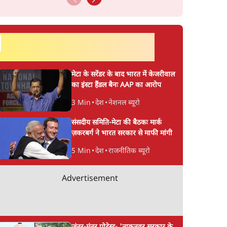
सर्वाधिक पढ़ी गयी खबरें
मेटा के सरेंडर के बाद भारत में केजरीवाल
का इंस्टा हैंडल बैनः AAP का आरोप
3 Min
•
देश
•
नेशनल ब्यूरो
संसदीय समिति-मेटा की बैठकः मार्क
ज़करबर्ग ने भारत सरकार से माफी मांगी
5 Min
•
देश
•
राजनीतिक ब्यूरो
Advertisement