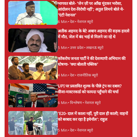
भागवत बोले- 'जेन ज़ी पर आँख मूंदकर भरोसा,
आंदोलन देश-विरोधी नहीं'; अतुल लिमये बोले थे-
'एंटी नेशनल'
6 Min
•
देश
•
नेशनल ब्यूरो
अतीक अहमद के बेटे अबान अहमद की सड़क हादसे
में मौत, जेल में बंद भाई से मिलने जा रहे थे
5 Min
•
उत्तर प्रदेश
•
लखनऊ ब्यूरो
कॉकरोच जनता पार्टी ने की देशव्यापी अभियान की
घोषणा- 'क्या बोलती पब्लिक'
4 Min
•
देश
•
राजनीतिक ब्यूरो
UPI पर प्रस्तावित शुल्क के पीछे ट्रंप का दबाव?
वीजा-मास्टरकार्ड को फायदा पहुँचाने की चर्चा
6 Min
•
विश्लेषण
•
नेशनल ब्यूरो
'E20- दाल में काला नहीं, पूरी दाल ही काली; वाहनों
को बरबाद कर रहा है इथेनॉल': राहुल
5 Min
•
देश
•
नेशनल ब्यूरो