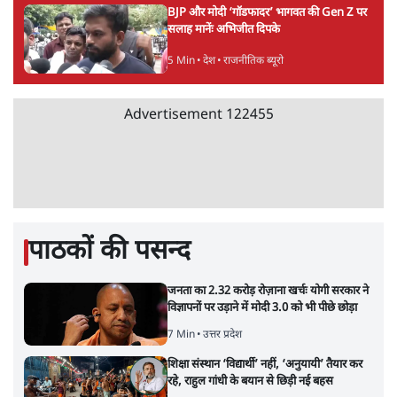
BJP और मोदी ‘गॉडफादर’ भागवत की Gen Z पर
सलाह मानेंः अभिजीत दिपके
5 Min
•
देश
•
राजनीतिक ब्यूरो
Advertisement
122455
पाठकों की पसन्द
जनता का 2.32 करोड़ रोज़ाना खर्चः योगी सरकार ने
विज्ञापनों पर उड़ाने में मोदी 3.0 को भी पीछे छोड़ा
7 Min
•
उत्तर प्रदेश
शिक्षा संस्थान ‘विद्यार्थी’ नहीं, ‘अनुयायी’ तैयार कर
रहे, राहुल गांधी के बयान से छिड़ी नई बहस