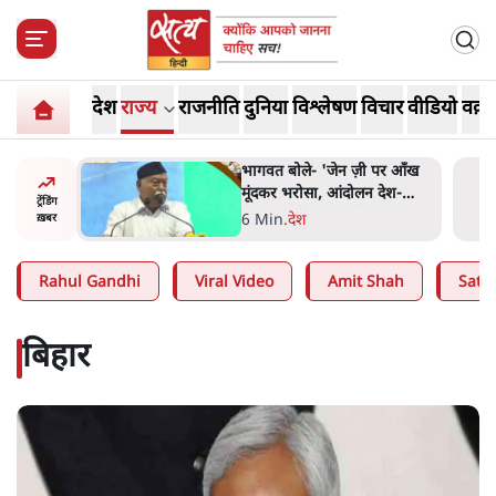
देश
राज्य
राजनीति
दुनिया
विश्लेषण
विचार
वीडियो
वक़्त
 पर आँख
अतीक अहमद के बेटे अबान अहमद
 देश-
की सड़क हादसे में मौत, जेल में बंद
ट्रेंडिंग
ये बोले थे-
भाई से मिलने जा रहे थे
5 Min
.
उत्तर प्रदेश
ख़बर
Rahul Gandhi
Viral Video
Amit Shah
Satya
बिहार