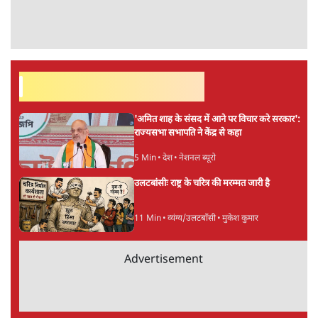
सर्वाधिक पढ़ी गयी खबरें
'अमित शाह के संसद में आने पर विचार करे सरकार':
राज्यसभा सभापति ने केंद्र से कहा
5 Min
•
देश
•
नेशनल ब्यूरो
उलटबांसीः राष्ट्र के चरित्र की मरम्मत जारी है
11 Min
•
व्यंग्य/उलटबाँसी
•
मुकेश कुमार
Advertisement