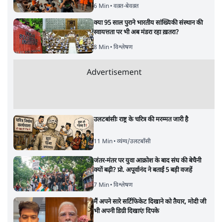
6 Min
•
वक़्त-बेवक़्त
क्या 95 साल पुराने भारतीय सांख्यिकी संस्थान की
स्वायत्तता पर भी अब मंडरा रहा ख़तरा?
8 Min
•
विश्लेषण
Advertisement
उलटबांसीः राष्ट्र के चरित्र की मरम्मत जारी है
11 Min
•
व्यंग्य/उलटबाँसी
जंतर-मंतर पर युवा आक्रोश के बाद संघ की बेचैनी
क्यों बढ़ी? प्रो. अपूर्वानंद ने बताईं 5 बड़ी वजहें
7 Min
•
विश्लेषण
मैं अपने सारे सर्टिफिकेट दिखाने को तैयार, मोदी जी
भी अपनी डिग्री दिखाएंः दिपके