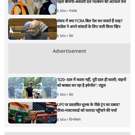
पहले बीजेपी-अकाली दल गठबंधन की अटकलें तेज
6 Min
•
पंजाब
संसद में क्या FCRA बिल पेश कर सकते हैं शाह?
कांग्रेस ने अपने सांसदों के लिए जारी किया व्हिप
6 Min
•
देश
Advertisement
'E20- दाल में काला नहीं, पूरी दाल ही काली; वाहनों
को बरबाद कर रहा है इथेनॉल': राहुल
5 Min
•
देश
UPI पर प्रस्तावित शुल्क के पीछे ट्रंप का दबाव?
वीजा-मास्टरकार्ड को फायदा पहुँचाने की चर्चा
6 Min
•
विश्लेषण