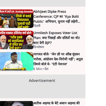
Abhijeet Dipke Press
Conference: CJP का 'Kya Bolti
Public' अभियान, चुनाव नहीं लड़ेगी
दिल्ली
CJP!
Urmilesh Exposes Voter List
Plan: क्या पिछड़ों और दलितों का वोट
काट देगी BJP?
विश्लेषण
भागवत बोले- 'जेन ज़ी पर आँख मूंदकर
भरोसा, आंदोलन देश-विरोधी नहीं'; अतुल
लिमये बोले थे- 'एंटी नेशनल'
6 Min
•
देश
Advertisement
अतीक अहमद के बेटे अबान अहमद की