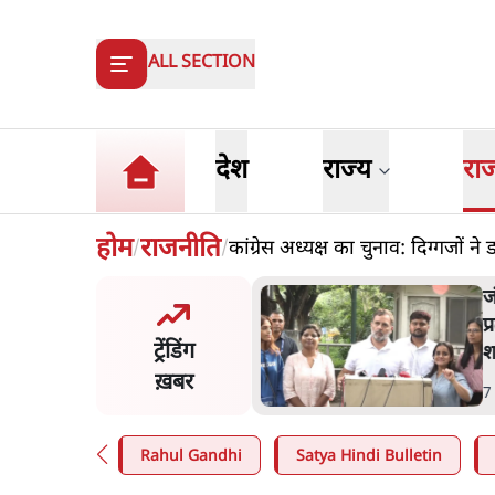
ALL SECTION
देश
राज्य
रा
होम
राजनीति
कांग्रेस अध्यक्ष का चुनाव: दिग्गजों 
/
/
मंतर प्रोटेस्ट- 'ताकतवर सरकार
ज
ाम पर आक्रामकता न दिखाए
प
ट्रेंडिंग
, जेन जी को सुने': SC
श
ख़बर
n
.
देश
7
Rahul Gandhi
Satya Hindi Bulletin