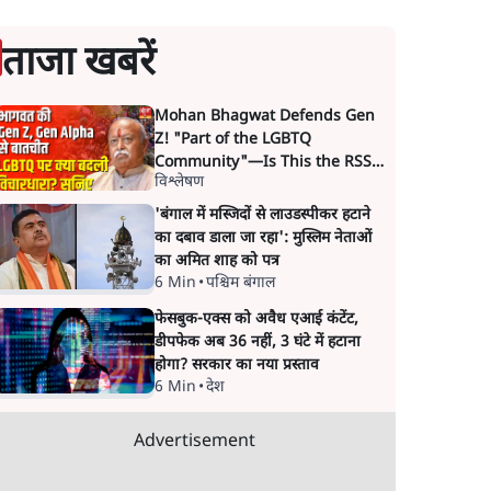
ताजा खबरें
Mohan Bhagwat Defends Gen
Z! "Part of the LGBTQ
Community"—Is This the RSS's
विश्लेषण
New Move?
'बंगाल में मस्जिदों से लाउडस्पीकर हटाने
का दबाव डाला जा रहा': मुस्लिम नेताओं
का अमित शाह को पत्र
6 Min
•
पश्चिम बंगाल
फेसबुक-एक्स को अवैध एआई कंटेंट,
डीपफेक अब 36 नहीं, 3 घंटे में हटाना
होगा? सरकार का नया प्रस्ताव
6 Min
•
देश
Advertisement