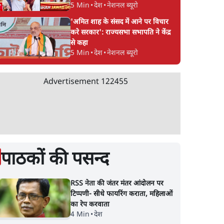
5 Min
•
देश
•
नेशनल ब्यूरो
'अमित शाह के संसद में आने पर विचार
करे सरकार': राज्यसभा सभापति ने केंद्र
से कहा
5 Min
•
देश
•
नेशनल ब्यूरो
Advertisement
122455
पाठकों की पसन्द
RSS नेता की जंतर मंतर आंदोलन पर
टिप्पणी- सीधे फायरिंग कराता, महिलाओं
का रेप करवाता
4 Min
•
देश