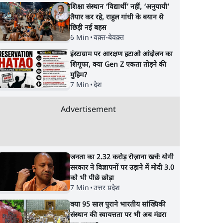
शिक्षा संस्थान ‘विद्यार्थी’ नहीं, ‘अनुयायी’
तैयार कर रहे, राहुल गांधी के बयान से
छिड़ी नई बहस
6 Min
•
वक़्त-बेवक़्त
इंस्टाग्राम पर आरक्षण हटाओ आंदोलन का
शिगूफा, क्या Gen Z एकता तोड़ने की
मुहिम?
7 Min
•
देश
Advertisement
जनता का 2.32 करोड़ रोज़ाना खर्चः योगी
सरकार ने विज्ञापनों पर उड़ाने में मोदी 3.0
को भी पीछे छोड़ा
7 Min
•
उत्तर प्रदेश
क्या 95 साल पुराने भारतीय सांख्यिकी
संस्थान की स्वायत्तता पर भी अब मंडरा