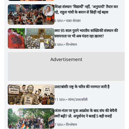
शिक्षा संस्थान ‘विद्यार्थी’ नहीं, ‘अनुयायी’ तैयार कर
रहे, राहुल गांधी के बयान से छिड़ी नई बहस
6 Min
•
वक़्त-बेवक़्त
क्या 95 साल पुराने भारतीय सांख्यिकी संस्थान की
स्वायत्तता पर भी अब मंडरा रहा ख़तरा?
8 Min
•
विश्लेषण
Advertisement
उलटबांसीः राष्ट्र के चरित्र की मरम्मत जारी है
11 Min
•
व्यंग्य/उलटबाँसी
जंतर-मंतर पर युवा आक्रोश के बाद संघ की बेचैनी
क्यों बढ़ी? प्रो. अपूर्वानंद ने बताईं 5 बड़ी वजहें
7 Min
•
विश्लेषण