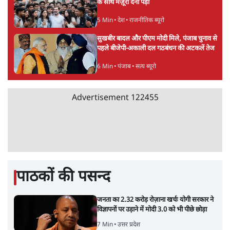
के साथ मंज़ूरी देना पड़ा
5 Min
•
देश
•
राजनीतिक ब्यूरो
सुखबीर बादल और पीएम मोदी मिले, पंजाब चुनाव से
पहले बीजेपी-अकाली दल गठबंधन की अटकलें तेज
6 Min
•
पंजाब
•
सत्य ब्यूरो
Advertisement
122455
पाठकों की पसन्द
जनता का 2.32 करोड़ रोज़ाना खर्चः योगी सरकार ने
विज्ञापनों पर उड़ाने में मोदी 3.0 को भी पीछे छोड़ा
7 Min
•
उत्तर प्रदेश