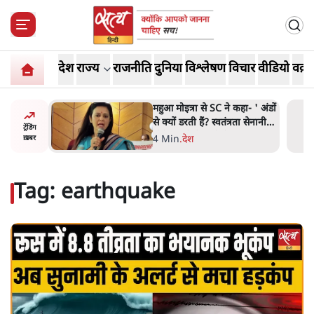
देश
राज्य
राजनीति
दुनिया
विश्लेषण
विचार
वीडियो
वक़्त
हा- ' अंडों
झारखंड में छात्र नेताओं और
ता सेनानी
सरकार की बातचीत बेनतीजा,
ट्रेंडिंग
आंदोलन जारी
5 Min
.
देश
ख़बर
Tag:
earthquake