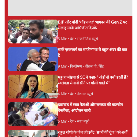
BJP और मोदी ‘गॉडफादर’ भागवत की Gen Z पर
सलाह मानेंः अभिजीत दिपके
5 Min
•
देश
•
राजनीतिक ब्यूरो
मार्क ज़करबर्ग का माफीनामाः ये बहुत अंदर की बात
है
9 Min
•
विश्लेषण
•
शीतल पी. सिंह
महुआ मोइत्रा से SC ने कहा- ' अंडों से क्यों डरती हैं?
स्वतंत्रता सेनानी सीने पर गोली खाते थे'
4 Min
•
देश
•
नेशनल ब्यूरो
झारखंड में छात्र नेताओं और सरकार की बातचीत
बेनतीजा, आंदोलन जारी
5 Min
•
देश
•
सत्य ब्यूरो
राहुल गांधी के जेन ज़ी इवेंट 'छात्रों की गूंज' को शर्तों