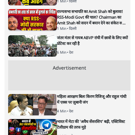
1 Min
•
दिल्ली
राज्यसभा सभापति का Amit Shah को बुलावा!
RSS-Modi Govt की चाल? Chairman का
Amit Shah को सदन में बयान देने का संकेत क्यों?
Senior journalist Vinod Agnihotri ने इसे
1 Min
•
दिल्ली
Modi Government और RSS की संभावित
जंतर मंतर से गायब ABVP रांची में छात्रों के लिए क्यों
strategy से जोड़कर बड़ा सवाल उठाया है।
प्रोटेस्ट कर रही है
6 Min
•
देश
Advertisement
महिला आरक्षण बिलः किरण रिजिजू और राहुल गांधी
में एक्स पर ज़ुबानी जंग
4 Min
•
देश
भारत में मेटा की 'अवैध सेंसरशिप' बढ़ी, एक्टिविस्ट
टेलीग्राम की तरफ मुड़े