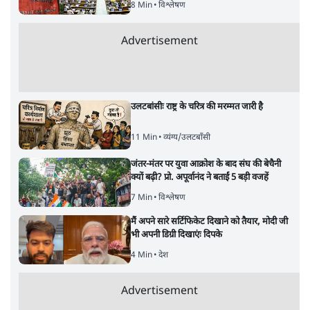
8 Min
•
विश्लेषण
Advertisement
उलटबांसीः राष्ट्र के चरित्र की मरम्मत जारी है
11 Min
•
व्यंग्य/उलटबाँसी
जंतर-मंतर पर युवा आक्रोश के बाद संघ की बेचैनी
क्यों बढ़ी? प्रो. अपूर्वानंद ने बताईं 5 बड़ी वजहें
7 Min
•
विश्लेषण
मैं अपने सारे सर्टिफिकेट दिखाने को तैयार, मोदी जी
भी अपनी डिग्री दिखाएंः दिपके
4 Min
•
देश
Advertisement