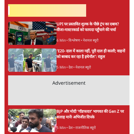
सर्वाधिक पढ़ी गयी खबरें
UPI पर प्रस्तावित शुल्क के पीछे ट्रंप का दबाव?
वीजा-मास्टरकार्ड को फायदा पहुँचाने की चर्चा
6 Min
•
विश्लेषण
•
नेशनल ब्यूरो
'E20- दाल में काला नहीं, पूरी दाल ही काली; वाहनों
को बरबाद कर रहा है इथेनॉल': राहुल
5 Min
•
देश
•
नेशनल ब्यूरो
Advertisement
BJP और मोदी ‘गॉडफादर’ भागवत की Gen Z पर
सलाह मानेंः अभिजीत दिपके
5 Min
•
देश
•
राजनीतिक ब्यूरो