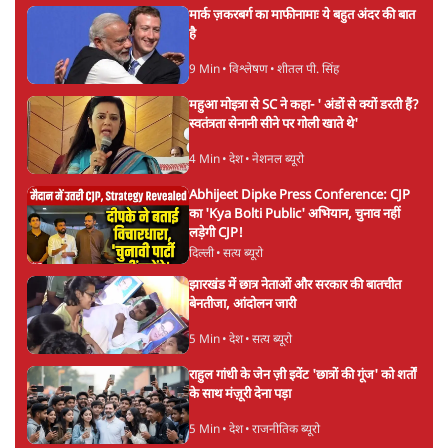
मार्क ज़करबर्ग का माफीनामाः ये बहुत अंदर की बात
है
9 Min
•
विश्लेषण
•
शीतल पी. सिंह
महुआ मोइत्रा से SC ने कहा- ' अंडों से क्यों डरती हैं?
स्वतंत्रता सेनानी सीने पर गोली खाते थे'
4 Min
•
देश
•
नेशनल ब्यूरो
Abhijeet Dipke Press Conference: CJP
का 'Kya Bolti Public' अभियान, चुनाव नहीं
लड़ेगी CJP!
दिल्ली
•
सत्य ब्यूरो
झारखंड में छात्र नेताओं और सरकार की बातचीत
बेनतीजा, आंदोलन जारी
5 Min
•
देश
•
सत्य ब्यूरो
राहुल गांधी के जेन ज़ी इवेंट 'छात्रों की गूंज' को शर्तों
के साथ मंज़ूरी देना पड़ा
5 Min
•
देश
•
राजनीतिक ब्यूरो