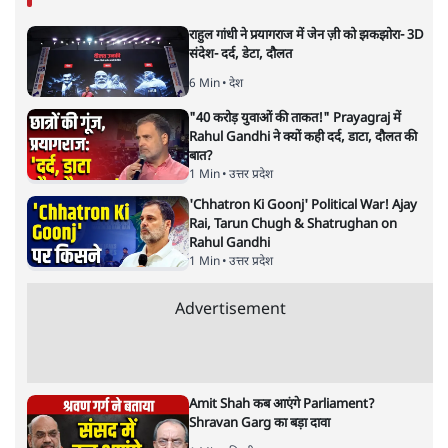
राहुल गांधी ने प्रयागराज में जेन ज़ी को झकझोरा- 3D
संदेश- दर्द, डेटा, दौलत
6 Min
•
देश
"40 करोड़ युवाओं की ताकत!" Prayagraj में
Rahul Gandhi ने क्यों कही दर्द, डाटा, दौलत की
बात?
1 Min
•
उत्तर प्रदेश
'Chhatron Ki Goonj' Political War! Ajay
Rai, Tarun Chugh & Shatrughan on
Rahul Gandhi
1 Min
•
उत्तर प्रदेश
Advertisement
Amit Shah कब आएंगे Parliament?
Shravan Garg का बड़ा दावा