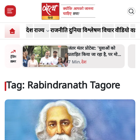
देश
राज्य
राजनीति
दुनिया
विश्लेषण
विचार
वीडियो
वक़्त
ाकतवर
जंतर मंतर प्रोटेस्ट: 'युवाओं को
रामकता न
प्रताड़ित किया जा रहा है, पर मोदी-
ट्रेंडिंग
ो सुने':
शाह में बोलने की हिम्मत नहीं'-
7 Min
.
देश
ख़बर
राहुल
Tag:
Rabindranath Tagore