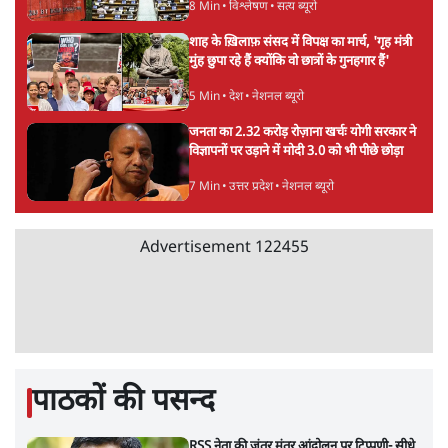
8 Min
•
विश्लेषण
•
सत्य ब्यूरो
शाह के ख़िलाफ़ संसद में विपक्ष का मार्च, 'गृह मंत्री
मुंह छुपा रहे हैं क्योंकि वो छात्रों के गुनहगार हैं'
5 Min
•
देश
•
नेशनल ब्यूरो
जनता का 2.32 करोड़ रोज़ाना खर्चः योगी सरकार ने
विज्ञापनों पर उड़ाने में मोदी 3.0 को भी पीछे छोड़ा
7 Min
•
उत्तर प्रदेश
•
नेशनल ब्यूरो
Advertisement
122455
पाठकों की पसन्द
RSS नेता की जंतर मंतर आंदोलन पर टिप्पणी- सीधे