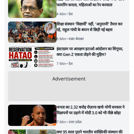
फायरिंग कराता, महिलाओं का रेप करवाता
4 Min
•
देश
शिक्षा संस्थान ‘विद्यार्थी’ नहीं, ‘अनुयायी’ तैयार कर
रहे, राहुल गांधी के बयान से छिड़ी नई बहस
6 Min
•
वक़्त-बेवक़्त
इंस्टाग्राम पर आरक्षण हटाओ आंदोलन का शिगूफा,
क्या Gen Z एकता तोड़ने की मुहिम?
7 Min
•
देश
Advertisement
जनता का 2.32 करोड़ रोज़ाना खर्चः योगी सरकार ने
विज्ञापनों पर उड़ाने में मोदी 3.0 को भी पीछे छोड़ा
7 Min
•
उत्तर प्रदेश
क्या 95 साल पुराने भारतीय सांख्यिकी संस्थान की