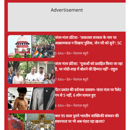
Advertisement
जंतर-मंतर प्रोटेस्ट- 'ताकतवर सरकार के नाम पर
आक्रामकता न दिखाए पुलिस, जेन जी को सुने': SC
5 Min
•
देश
•
नेशनल ब्यूरो
जंतर मंतर प्रोटेस्ट: 'युवाओं को प्रताड़ित किया जा रहा
है, पर मोदी-शाह में बोलने की हिम्मत नहीं'- राहुल
7 Min
•
देश
•
नेशनल ब्यूरो
पेंटर प्रशांत की दर्दनाक दास्तान- जंतर मंतर पर पैलेट
गन से 5 नहीं, 6 लोग घायल हुए
6 Min
•
देश
•
नेशनल ब्यूरो
क्या 95 साल पुराने भारतीय सांख्यिकी संस्थान की
स्वायत्तता पर भी अब मंडरा रहा ख़तरा?