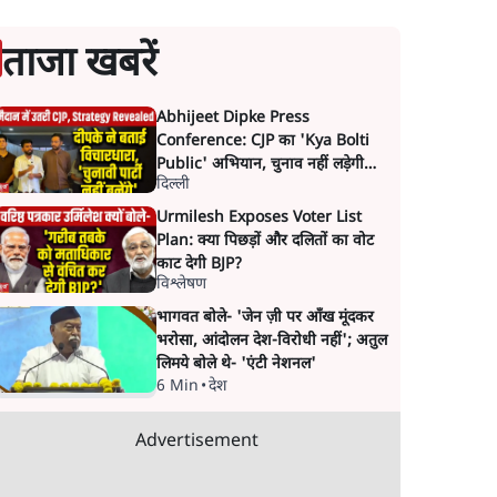
ताजा खबरें
Abhijeet Dipke Press
Conference: CJP का 'Kya Bolti
Public' अभियान, चुनाव नहीं लड़ेगी
दिल्ली
CJP!
Urmilesh Exposes Voter List
Plan: क्या पिछड़ों और दलितों का वोट
काट देगी BJP?
विश्लेषण
भागवत बोले- 'जेन ज़ी पर आँख मूंदकर
भरोसा, आंदोलन देश-विरोधी नहीं'; अतुल
लिमये बोले थे- 'एंटी नेशनल'
6 Min
•
देश
Advertisement