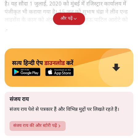
है। यह सौदा 1 जुलाई, 2020 को मुंबई में रजिस्ट्रार कार्यालय में
पंजीकृत भी कराया गया है। 15 जून को सुभाष चंद्रा ने लीव एन्ड
और पढ़ें
लाइसेंस के काम को अंजाम देने के लिए भाऊ पाटिल आरोटे को
एक विशेष पावर ऑफ़ अटॉर्नी प्रदान की।
सत्य हिन्दी ऐप
डाउनलोड
करें
संजय राय
संजय राय पेशे से पत्रकार हैं और विभिन्न मुद्दों पर लिखते रहते हैं।
संजय राय
की और स्टोरी पढ़ें