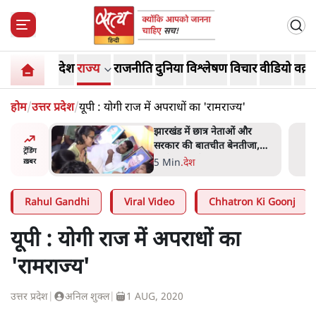
देश
राज्य
राजनीति
दुनिया
विश्लेषण
विचार
वीडियो
वक़्त
होम
/
उत्तर प्रदेश
/
यूपी : योगी राज में अपराधों का 'रामराज्य'
ं और
राहुल गांधी के जेन ज़ी इवेंट 'छात्रों
तीजा,
की गूंज' को शर्तों के साथ मंज़ूरी
ट्रेंडिंग
देना पड़ा
5 Min
.
देश
ख़बर
Rahul Gandhi
Viral Video
Chhatron Ki Goonj
यूपी : योगी राज में अपराधों का
'रामराज्य'
उत्तर प्रदेश
|
अनिल शुक्ल
|
1 AUG, 2020