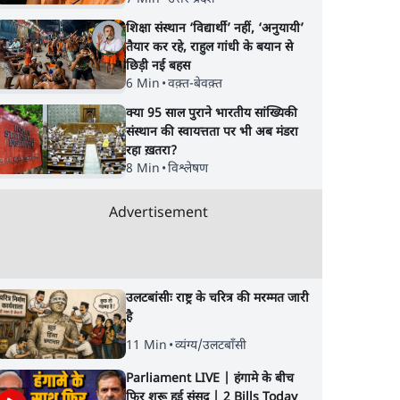
शिक्षा संस्थान ‘विद्यार्थी’ नहीं, ‘अनुयायी’
तैयार कर रहे, राहुल गांधी के बयान से
छिड़ी नई बहस
6 Min
•
वक़्त-बेवक़्त
क्या 95 साल पुराने भारतीय सांख्यिकी
संस्थान की स्वायत्तता पर भी अब मंडरा
रहा ख़तरा?
8 Min
•
विश्लेषण
Advertisement
उलटबांसीः राष्ट्र के चरित्र की मरम्मत जारी
है
11 Min
•
व्यंग्य/उलटबाँसी
Parliament LIVE | हंगामे के बीच
फिर शुरू हुई संसद | 2 Bills Today