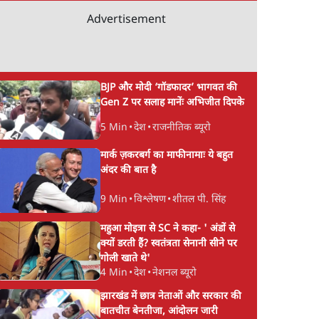
Advertisement
े अबान
जनता का 2.32 करोड़
आज़म ख़ान की जौहर
 में
रोज़ाना खर्चः योगी सरकार ने
यूनिवर्सिटी के ढहाने पर
से
विज्ञापनों पर उड़ाने में मोदी
मुरादाबाद कमिश्नर कोर्ट 
BJP और मोदी ‘गॉडफादर’ भागवत की
3.0 को भी पीछे छोड़ा
लगाई अंतरिम रोक
Gen Z पर सलाह मानेंः अभिजीत दिपके
5 Min
•
देश
•
राजनीतिक ब्यूरो
मार्क ज़करबर्ग का माफीनामाः ये बहुत
अंदर की बात है
9 Min
•
विश्लेषण
•
शीतल पी. सिंह
महुआ मोइत्रा से SC ने कहा- ' अंडों से
क्यों डरती हैं? स्वतंत्रता सेनानी सीने पर
गोली खाते थे'
4 Min
•
देश
•
नेशनल ब्यूरो
झारखंड में छात्र नेताओं और सरकार की
बातचीत बेनतीजा, आंदोलन जारी