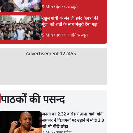
5 Min
•
देश
•
सत्य ब्यूरो
राहुल गांधी के जेन ज़ी इवेंट 'छात्रों की
गूंज' को शर्तों के साथ मंज़ूरी देना पड़ा
5 Min
•
देश
•
राजनीतिक ब्यूरो
Advertisement
122455
पाठकों की पसन्द
जनता का 2.32 करोड़ रोज़ाना खर्चः योगी
सरकार ने विज्ञापनों पर उड़ाने में मोदी 3.0
को भी पीछे छोड़ा
7 Min
•
उत्तर प्रदेश