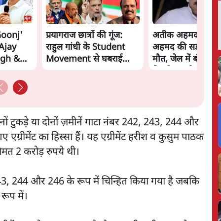
Goonj'
प्रयागराज छात्रों की गूंज:
अतीक अहमद के बेट
 Ajay
राहुल गांधी के Student
अहमद की सड़क हादसे
ugh &
Movement से घबराई
मौत, जेल में बंद भाई 
n Rahul
BJP?
मिलने जा रहे थे
ोनों टुकड़े या दोनों ज़मीनें गाटा नंबर 242, 243, 244 और
ग्रीमेंट का हिस्सा हैं। यह एग्रीमेंट हरीश व कुसुम पाठक
मत 2 करोड़ रुपये थी।
243, 244 और 246 के रूप में चिन्हित किया गया है जबकि
रूप में।