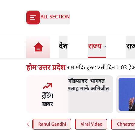
ALL SECTION
देश
राज्य
रा
होम
उत्तर प्रदेश
राम मंदिर ट्रस्ट: उसी दिन 1.03 हे
/
/
और मोदी ‘गॉडफादर’ भागवत
म
en Z पर सलाह मानेंः अभिजीत
अ
ट्रेंडिंग
े
ख़बर
n
.
देश
9
Rahul Gandhi
Viral Video
Chhatron