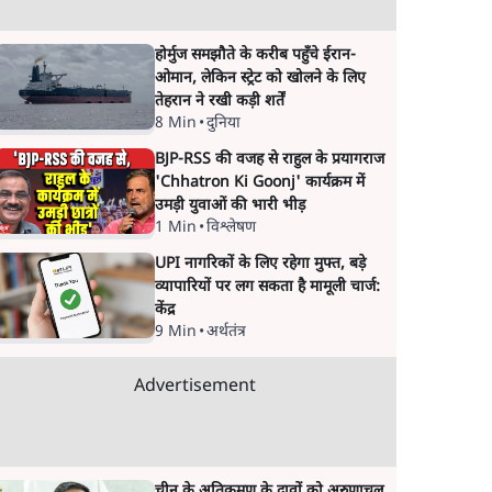
होर्मुज समझौते के करीब पहुँचे ईरान-
ओमान, लेकिन स्ट्रेट को खोलने के लिए
तेहरान ने रखी कड़ी शर्तें
8 Min
•
दुनिया
BJP-RSS की वजह से राहुल के प्रयागराज
'Chhatron Ki Goonj' कार्यक्रम में
उमड़ी युवाओं की भारी भीड़
1 Min
•
विश्लेषण
UPI नागरिकों के लिए रहेगा मुफ्त, बड़े
व्यापारियों पर लग सकता है मामूली चार्ज:
केंद्र
9 Min
•
अर्थतंत्र
Advertisement
चीन के अतिक्रमण के दावों को अरुणाचल